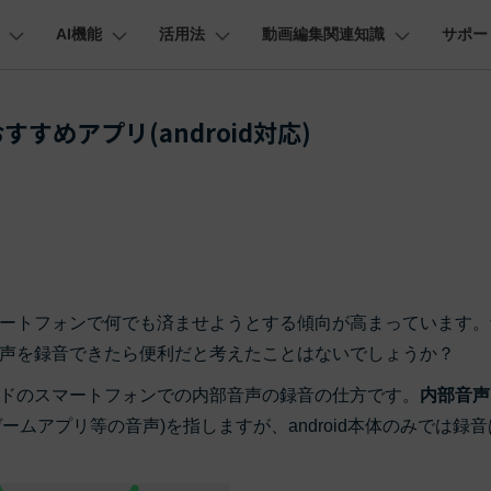
AI機能
活用法
動画編集関連知識
サポー
法人・教育・パートナー
企業情報
プラン＆価格
ョン
ユーテ
会社概要
AI機能
ビデオソリューション
製品機能
カスタマーサポート
めアプリ(android対応)
創業者メッセージ
ューション
PDF編集
作図＆製図
動画編集＆変換
データ
動画
FAQs
オーディオ
採用情報
I 画像から動画生成
YouTube・SNS動画編集
YouTube収益化
AI 動画ノイズ除去
解説動画
そ
C
Veo 3.1
t
PDFelement
EdrawMind
Filmora
Recover
エイターハブ
PDF編集ソフト
データ復
NEW
お客様からよくあるご質問を掲載してお
お問い合わせ
EdrawMax
UniConverter
AI テキストから動画生成
ります
エイターハブで無限の創造性を発揮しよう
YouTubeショート動画作成方法
画面録画
オートモンタージュ
スラ
PDFelement Cloud
Repairi
オープニング動画
スライドショー動画
AI 音声補正
eo 3.1
電子署名とクラウドサービス
動画・写
お問い合わせ
HiPDF
Dr.Fon
ク
ソーシャルメディア動画編集
キーフレーム
オーディオスペクトラム
結婚
I画像生成
テキスト読み上げ
lmora動作環境
PDF編集オンラインツール
スマート
プロモーションビデオ
無料でサポートチームにお問い合わせく
商品紹介動画
ートフォンで何でも済ませようとする傾向が高まっています。
ださい
ートされている形式、デバイス、GPU の完全なリスト
Mobile
YouTube動画エディタで動画を編集する方法
サブシーケンス
オーディオ同期
動画
NEW
I 延長
AI ポートレート
NEW
声を録音できたら便利だと考えたことはないでしょうか？
スマホ間
バージョンダウン
すべてのソリューション 
FamiSa
ドのスマートフォンでの内部音声の録音の仕方です。
内部音声
AI オブジェクトリムーバー
AI自動文字起こし
Youtubeのオープニング動画を作る方法
平面トラッキング
無音検出
アニ
NEW
子供の安
紹介プログラム
Filmora の旧バージョンをご利用いただ
NEW
/ゲームアプリ等の音声)を指しますが、android本体のみでは録
けます
して、ポイントを獲得しよう！
YouTube動画編集ソフトおすすめTOP10
マルチカメラ編集
ボイスチェンジャー
動画
NEW
NE
無料ダウンロード
法人向け