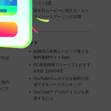
ソフト5選
誕生日ムービーに使える！おス
スメバースデーソング10選
する
在す
ヒント
結婚式の余興ムービーで使える
無料素材サイトTop5
ければ
PC画面録画フリーソフトおすす
め6選【2026年】
YouTubeサムネイルを無料で作
、他の
成できるツールランキング
時にア
YouTubeアプリのアイコンを変
更するには