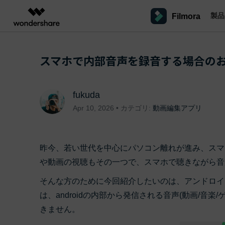
製品
Filmora
製品
AIGCサービス
概要
ソリューシ
プラットフォーム
サポート
動画編集のコツ
Filmoraのユーザー層
スマホで内部音声を録音する場合のおすす
動画編集＆変換
作図＆製図
PDF ソリ
法人向け
Filmora AI
動画編集ソフトと方法
インフルエンサー
A
Filmora
EdrawMax
PDFelemen
学生・教員向け
AIによる次世代編集
デスクトップ
Filmoraバージョン情報
クリ
Filmora - Windows動画編集ソフト
動画編集ソフト
ベクタードローソフト
fukuda
詳しく見る >>
代理店募集
最新の製品ニュースとアップデート情報
ビジネス動画編集関連知識
クリ
NEW
UniConverter
EdrawMind
Apr 10, 2026 • カテゴリ:
動画編集アプリ
Filmora - Mac動画編集ソフト
SMB
V
動画変換ソフト
マインドマップソフト
パートナープログ
DVD Memory
ラム
動画編集の高度スキル・テクニッ
A
Filmora操作ガイド
Fi
DVD作成ソフト
モバイル
Filmora - iOS動画編集アプリ
フリーランサー
昨今、若い世代を中心にパソコン離れが進み、スマ
DemoCreator
Filmoraのステップバイステップガイドを学ぶ
サポ
動画再生ソフトと方法
A
や動画の視聴もその一つで、スマホで聴きながら音
Filmora - Android動画編集アプリ
画面録画ソフト
マーケター
Media.io
そんな方のために今回紹介したいのは、アンドロイ
Filmora - iPad版
音声編集の基本知識
AI動画・画像・音楽ジェネレーター
クリエイター収益化
友達
は、androidの内部から発信される音声(動画/音楽
プログラム
SelfyzAI
招待
きません。
AI動画・画像編集アプリ
動画編集アプリまとめ
オンライン
創造力を収益に変えましょう！
Filmora - オンライン動画編集