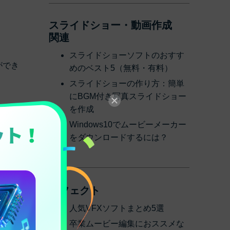
スライドショー・動画作成
関連
スライドショーソフトのおすす
ができ
めのベスト5（無料・有料）
スライドショーの作り方：簡単
にBGM付き写真スライドショー
を作成
Windows10でムービーメーカー
をダウンロードするには？
エフェクト
人気VFXソフトまとめ5選
卒業ムービー編集におススメな