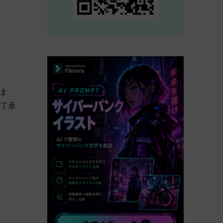
べての機能 >
ま
ご了承