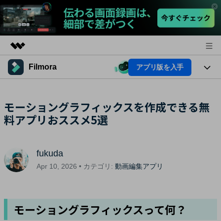
Filmora
アプリ版を入手
製品
AIGCサービス
法人・教育・パートナー
製品
モーショングラフィックスを作成できる無
ユーティリティ
概要
料アプリおススメ5選
プラットフォーム
企業情報
AI機能
ソリューション
製品機能
プラン＆価格
AI機能
活用法
fukuda
AIヒント
サポート
Apr 10, 2026 • カテゴリ:
動画編集アプリ
Filmoraのユーザー層
動画編集関連知識
ビデオソリューション
動画編集のコツ
モーショングラフィックスって何？
サポート