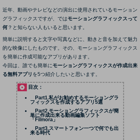
サポート
近年、動画やテレビなどの演出に使用されているモーション
ログイン
購入する
グラフィックスですが、では
モーショングラフィックスって
カスタマーサポート
何
？と知らない人もいると思います。
ブランド紹介
検索
簡単に説明すると文字や写真などに、動きと音を加えて魅力
的な映像にしたものです。その、モーショングラフィックス
を簡単に作成可能なアプリがあります。
今回は、誰でも簡単に
モーショングラフィックスが作成出来
る無料アプリ
を5つ紹介したいと思います。
目次：
Part1.私がお勧めするモーショングラ
フィックスを作成するアプリ5選
Part2.モーショングラフィックスが簡
単に作成出来る動画編集ソフト
「Filmora」
Part3.スマートフォン一つで何でも出
来る時代