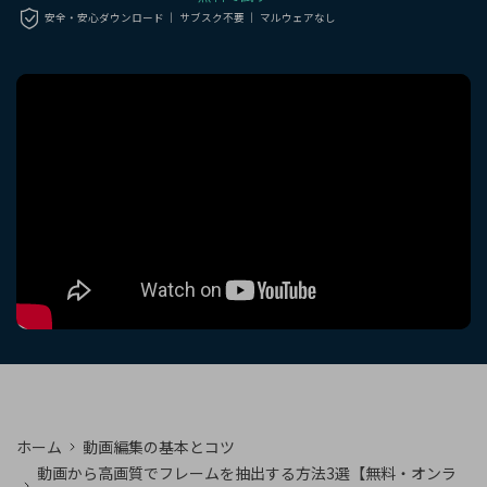
購入する
ログイン
安全・安心ダウンロード ｜ サブスク不要 ｜ マルウェアなし
カスタマーサポート
ブランド紹介
検索
ホーム
動画編集の基本とコツ
動画から高画質でフレームを抽出する方法3選【無料・オンラ