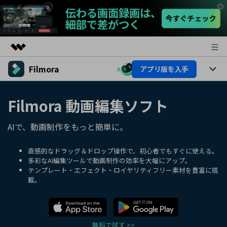
Filmora
アプリ版を入手
製品
AIGCサービス
製品
法人・教育・パートナー
Filmora 動画編集ソフト
ユーティリティ
概要
プラットフォーム
AI機能
企業情報
AIで、動画制作をもっと簡単に。
ソリューション
製品機能
AI機能
プラン＆価格
活用法
直感的なドラッグ＆ドロップ操作で、初心者でもすぐに使える。
多彩なAI編集ツールで動画制作の効率を大幅にアップ。
AIヒント
テンプレート・エフェクト・ロイヤリティフリー素材を豊富に搭
Filmoraのユーザー層
サポート
動画編集関連知識
載。
ビデオソリューション
動画編集のコツ
サポート
サポート
無料で試す >>