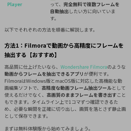
Player
って、
完全無料で複数フレームを
自動抽出
したい方に向いていま
す。
以下でそれぞれの方法を順番に解説します。
方法1：Filmoraで動画から高精度にフレームを
抽出する【おすすめ】
高品質に仕上げたいなら、
Wondershare Filmora
のような
動画からフレームを抽出できるアプリ
が便利です。
FilmoraはWindows版とmacOS版に対応した高機能な動
画編集ソフトで、
高精度な動画フレーム抽出ツール
として
使えるだけでなく、
高画質のままフレームを書き出す
こと
もできます。タイムライン上で1コマずつ確認できるた
め、必要な瞬間を正確に切り出し、画質を落とさず静止画
として保存できます。
まずは無料体験版から始めてみましょう。