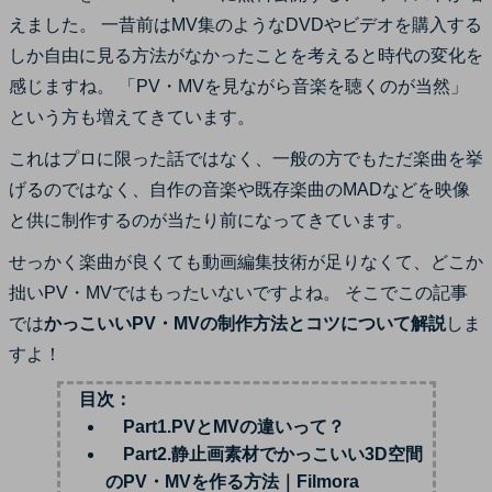
サポート
えました。 一昔前はMV集のようなDVDやビデオを購入する
ログイン
購入する
しか自由に見る方法がなかったことを考えると時代の変化を
カスタマーサポート
感じますね。 「PV・MVを見ながら音楽を聴くのが当然」
ブランド紹介
という方も増えてきています。
検索
これはプロに限った話ではなく、一般の方でもただ楽曲を挙
げるのではなく、自作の音楽や既存楽曲のMADなどを映像
と供に制作するのが当たり前になってきています。
せっかく楽曲が良くても動画編集技術が足りなくて、どこか
拙いPV・MVではもったいないですよね。 そこでこの記事
では
かっこいいPV・MVの制作方法とコツについて解説
しま
すよ！
目次：
Part1.PVとMVの違いって？
Part2.静止画素材でかっこいい3D空間
のPV・MVを作る方法｜Filmora