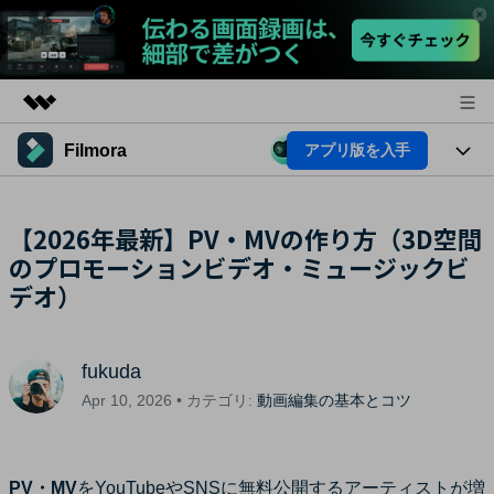
Filmora
アプリ版を入手
製品
AIGCサービス
法人・教育・パートナー
製品
【2026年最新】PV・MVの作り方（3D空間
ユーティリティ
概要
のプロモーションビデオ・ミュージックビ
プラットフォーム
企業情報
AI機能
ソリューション
デオ）
製品機能
プラン＆価格
AI機能
活用法
AIヒント
fukuda
サポート
Filmoraのユーザー層
動画編集関連知識
Apr 10, 2026 • カテゴリ:
動画編集の基本とコツ
ビデオソリューション
動画編集のコツ
サポート
PV・MV
をYouTubeやSNSに無料公開するアーティストが増