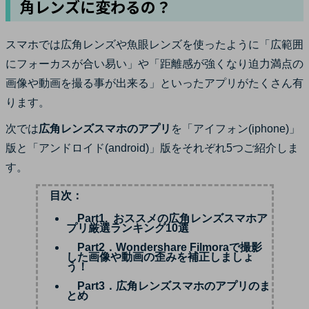
角レンズに変わるの？
サポート
ログイン
購入する
カスタマーサポート
スマホでは広角レンズや魚眼レンズを使ったように「広範囲
にフォーカスが合い易い」や「距離感が強くなり迫力満点の
ブランド紹介
画像や動画を撮る事が出来る」といったアプリがたくさん有
検索
ります。
次では
広角レンズスマホのアプリ
を「アイフォン(iphone)」
版と「アンドロイド(android)」版をそれぞれ5つご紹介しま
す。
目次：
Part1. おススメの広角レンズスマホア
プリ厳選ランキング10選
Part2．Wondershare Filmoraで撮影
した画像や動画の歪みを補正しましょ
う！
Part3．広角レンズスマホのアプリのま
とめ