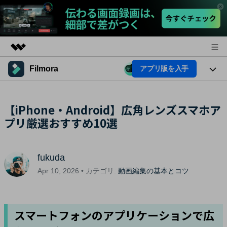
Filmora
アプリ版を入手
製品
AIGCサービス
法人・教育・パートナー
製品
【iPhone・Android】広角レンズスマホア
ユーティリティ
概要
プリ厳選おすすめ10選
プラットフォーム
企業情報
AI機能
ソリューション
製品機能
プラン＆価格
AI機能
活用法
fukuda
AIヒント
サポート
Apr 10, 2026 • カテゴリ:
動画編集の基本とコツ
Filmoraのユーザー層
動画編集関連知識
ビデオソリューション
動画編集のコツ
スマートフォンのアプリケーションで広
サポート