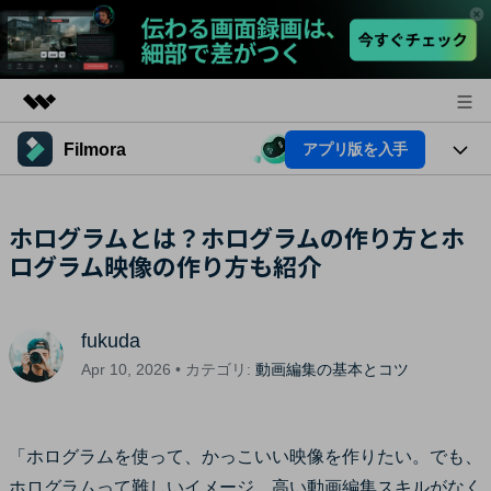
Filmora
アプリ版を入手
製品
AIGCサービス
法人・教育・パートナー
製品
ホログラムとは？ホログラムの作り方とホ
ユーティリティ
概要
ログラム映像の作り方も紹介
プラットフォーム
企業情報
AI機能
ソリューション
製品機能
プラン＆価格
AI機能
活用法
fukuda
AIヒント
サポート
Apr 10, 2026 • カテゴリ:
動画編集の基本とコツ
Filmoraのユーザー層
動画編集関連知識
ビデオソリューション
動画編集のコツ
「ホログラムを使って、かっこいい映像を作りたい。でも、
サポート
ホログラムって難しいイメージ。高い動画編集スキルがなく