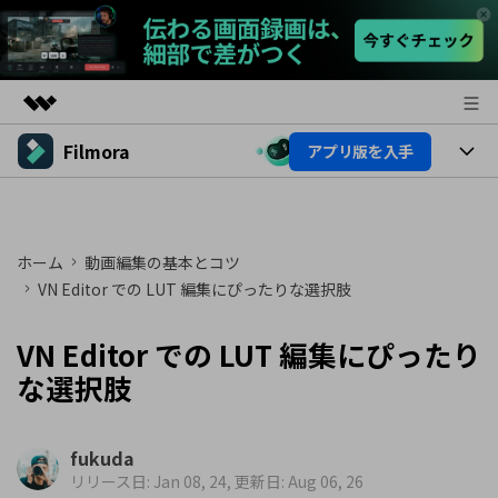
Filmora
アプリ版を入手
製品
AIGCサービス
製品
法人・教育・パートナー
ユーティリティ
概要
プラットフォーム
ホーム
動画編集の基本とコツ
AI機能
企業情報
ソリューション
VN Editor での LUT 編集にぴったりな選択肢
製品機能
AI機能
プラン＆価格
活用法
VN Editor での LUT 編集にぴったり
AIヒント
Filmoraのユーザー層
サポート
な選択肢
動画編集関連知識
ビデオソリューション
動画編集のコツ
サポート
fukuda
リリース日: Jan 08, 24, 更新日: Aug 06, 26
サポート