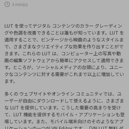
購入する
ログイン
3 min(s)
カスタマーサポート
ブランド紹介
検索
LUT を使ってデジタル コンテンツのカラー グレーディン
グや色調を改善できることは誰もが知っています。LUT を
適用することで、ビンテージから映画のようなスタイルま
で、さまざまなクリエイティブな効果を作り出すことがで
きます。これらの LUT は、コンピューター上の写真や動
画の編集ソフトウェアから簡単にアクセスして適用できま
す。ところが、ソーシャルメディアの台頭により、ユニー
クなコンテンツに対する需要がこれまで以上に増加してい
ます。
多くの ウェブサイトやオンライン コミュニティでは、ユ
ーザーが自由にダウンロードして使えるように、さまざま
な LUT を提供しています。こうした需要の高まりを受け
て、LUT 機能を提供するモバイル・アプリケーションも登
場しています。また、モバイル端末向けのそのようなアプ
リケーションの一つが VN Editor です。「VN LUT 無料 ダ