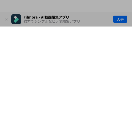
Filmora - AI動画編集アプリ
入手
強力でシンプルなビデオ編集アプリ
製品
会社情報
AI活用事例
ヘルプセンター