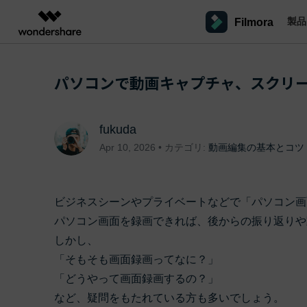
製品
Filmora
製品
AIGCサービス
概要
ソリューシ
プラットフォーム
サポート
動画編集のコツ
Filmoraのユーザー層
パソコンで動画キャプチャ、スクリ
動画編集＆変換
作図＆製図
PDF ソリ
法人向け
Filmora AI
動画編集ソフトと方法
インフルエンサー
A
Filmora
EdrawMax
PDFelemen
学生・教員向け
AIによる次世代編集
デスクトップ
Filmoraバージョン情報
クリ
Filmora - Windows動画編集ソフト
動画編集ソフト
ベクタードローソフト
fukuda
詳しく見る >>
代理店募集
最新の製品ニュースとアップデート情報
ビジネス動画編集関連知識
クリ
NEW
UniConverter
EdrawMind
Apr 10, 2026 • カテゴリ:
動画編集の基本とコツ
Filmora - Mac動画編集ソフト
SMB
V
動画変換ソフト
マインドマップソフト
パートナープログ
DVD Memory
ラム
動画編集の高度スキル・テクニッ
A
Filmora操作ガイド
Fi
DVD作成ソフト
モバイル
Filmora - iOS動画編集アプリ
フリーランサー
ビジネスシーンやプライベートなどで「パソコン
DemoCreator
Filmoraのステップバイステップガイドを学ぶ
サポ
動画再生ソフトと方法
A
パソコン画面を録画できれば、後からの振り返りや
Filmora - Android動画編集アプリ
画面録画ソフト
マーケター
しかし、
Media.io
Filmora - iPad版
音声編集の基本知識
AI動画・画像・音楽ジェネレーター
クリエイター収益化
友達
「そもそも画面録画ってなに？」
プログラム
SelfyzAI
「どうやって画面録画するの？」
招待
AI動画・画像編集アプリ
動画編集アプリまとめ
オンライン
創造力を収益に変えましょう！
Filmora - オンライン動画編集
など、疑問をもたれている方も多いでしょう。