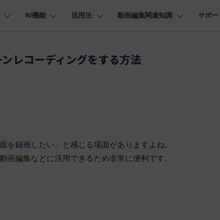
AI機能
活用法
動画編集関連知識
サポー
法人・教育・パートナー
企業情報
プラン＆価格
ョン
ユーテ
会社概要
AI機能
ビデオソリューション
製品機能
カスタマーサポート
ーンレコーディングをする方法
創業者メッセージ
ューション
PDF編集
作図＆製図
動画編集＆変換
データ
動画
FAQs
オーディオ
採用情報
I 画像から動画生成
YouTube・SNS動画編集
YouTube収益化
AI 動画ノイズ除去
解説動画
そ
C
Veo 3.1
t
PDFelement
EdrawMind
Filmora
Recover
エイターハブ
PDF編集ソフト
データ復
NEW
お客様からよくあるご質問を掲載してお
お問い合わせ
EdrawMax
UniConverter
AI テキストから動画生成
ります
エイターハブで無限の創造性を発揮しよう
YouTubeショート動画作成方法
画面録画
オートモンタージュ
スラ
PDFelement Cloud
Repairi
オープニング動画
スライドショー動画
AI 音声補正
eo 3.1
電子署名とクラウドサービス
動画・写
お問い合わせ
HiPDF
Dr.Fon
ク
ソーシャルメディア動画編集
キーフレーム
オーディオスペクトラム
結婚
I画像生成
テキスト読み上げ
lmora動作環境
PDF編集オンラインツール
スマート
プロモーションビデオ
無料でサポートチームにお問い合わせく
商品紹介動画
画面を録画したい」と感じる場面がありますよね。
ださい
ートされている形式、デバイス、GPU の完全なリスト
Mobile
YouTube動画エディタで動画を編集する方法
サブシーケンス
オーディオ同期
動画
NEW
I 延長
AI ポートレート
NEW
動画編集などに活用できるため非常に便利です。
スマホ間
バージョンダウン
すべてのソリューション 
FamiSa
AI オブジェクトリムーバー
AI自動文字起こし
Youtubeのオープニング動画を作る方法
平面トラッキング
無音検出
アニ
NEW
子供の安
紹介プログラム
Filmora の旧バージョンをご利用いただ
NEW
けます
して、ポイントを獲得しよう！
YouTube動画編集ソフトおすすめTOP10
マルチカメラ編集
ボイスチェンジャー
動画
NEW
NE
無料ダウンロード
法人向け