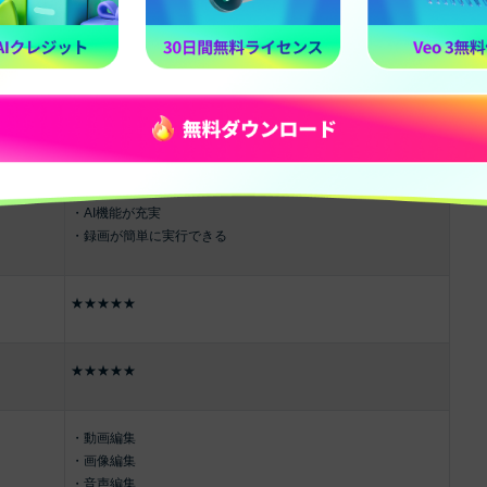
や動画編集など、“なんでもできる”PCソフトです。
進められ、高度な設定も簡単に実行できます。
編集もシームレスに操作できる点が非常に魅力です。
・使いやすさNo.1
・AI機能が充実
・録画が簡単に実行できる
★★★★★
★★★★★
・動画編集
・画像編集
・音声編集