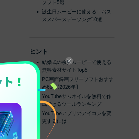
ソフト5選
誕生日ムービーに使える！おス
スメバースデーソング10選
ヒント
結婚式の余興ムービーで使える
無料素材サイトTop5
PC画面録画フリーソフトおすす
め6選【2026年】
YouTubeサムネイルを無料で作
成できるツールランキング
YouTubeアプリのアイコンを変
更するには