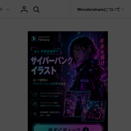
ト
サポート
Wondershareについて
ィリティ
会社情報
AIヒント
ブランド紹介
復元・バックアップ
データ復元・転送
法人様向けお問い合わせ窓口
テキスト
レビュー
アセット
の他のコツ
hatGPT & AI機能
動画マーケティング
AIイラストや画像生成サイト
Filmora動画講座
it
Dr.Fone
Wondershareについて
元ソフト
Filmoraのニュースとレビューについて詳し
Recoverit
AI動画編集
く見る
AI絵自動生成ツール
サポートセンター
イドショー作成関連知識
テキスト挿入
動画エフェクト
Filmora 101ガイド
NEW
t
プレゼンテーション動画
真・ファイル修復ソフト
AIマーケティング
協業実績
AI画像生成ツール
e
式ムービー作成テクニック
テキスト読み上げ(TTS)
テンプレートプリセット
Filmoraラーニング・セ
フォン管理ソフト
TikTok広告動画
Filmora製品や、公式キャラクターとのコラ
AI音声生成ツール
AIアップスケーリングビデオ
ボ実績
Trans
に使えるエフェクト素材おすすめ
自動字幕起こし(STT)
AIポートレート
Filmora基本動画チュー
のデータ転送ソフト
>
fe
メ動画の関連知識
テキストアニメーション
Boris FX
Filmoraの使い方とコツ
全を守るアプリ
もっと見る >
クリエーティビティーに関する記事
オートキャプション
NewBlue FX
YouTube公式チャンネル
W
NEW