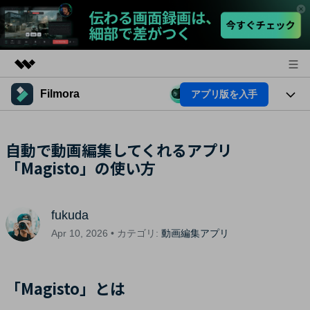
Filmora
アプリ版を入手
製品
AIGCサービス
法人・教育・パートナー
製品
自動で動画編集してくれるアプリ
ユーティリティ
概要
「Magisto」の使い方
プラットフォーム
企業情報
AI機能
ソリューション
製品機能
プラン＆価格
AI機能
活用法
fukuda
AIヒント
サポート
Apr 10, 2026 • カテゴリ:
動画編集アプリ
Filmoraのユーザー層
動画編集関連知識
ビデオソリューション
「Magisto」とは
動画編集のコツ
サポート