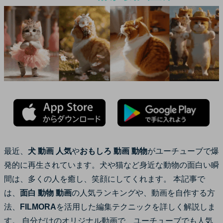
サポート
カスタマーサポート
ログイン
購入する
ブランド紹介
検索
最近、
犬 動画 人気
や
おもしろ 動画 動物
がユーチューブで爆
発的に再生されています。犬や猫など身近な動物の面白い瞬
間は、多くの人を癒し、笑顔にしてくれます。 本記事で
は、
面白 動物 動画
の人気ランキングや、動画を自作する方
法、
FILMORA
を活用した編集テクニックを詳しく解説しま
す。 自分だけのオリジナル動画で、ユーチューブでも人気