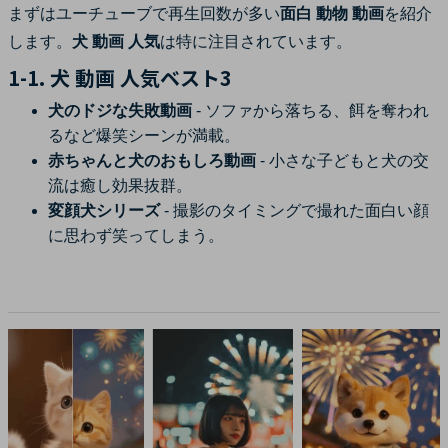
まずはユーチューブで再生回数が多い
面白 動物 動画
を紹介
します。
犬 動画 人気
は特に注目されています。
1-1. 犬 動画 人気ベスト3
犬のドジな失敗動画
- ソファから落ちる、餌を奪われ
るなど爆笑シーンが満載。
赤ちゃんと犬のおもしろ動画
- 小さな子どもと犬の交
流は癒し効果抜群。
変顔犬シリーズ
- 撮影のタイミングで撮れた面白い顔
に思わず笑ってしまう。