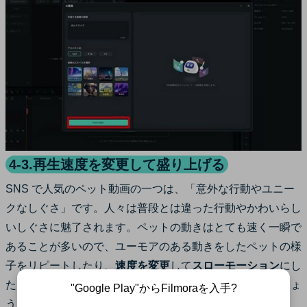
4-3.再生速度を変更して盛り上げる
SNS で人気のペット動画の一つは、「意外な行動やユニー
クなしぐさ」です。人々は普段とは違った行動やかわいらし
いしぐさに魅了されます。ペットの動きはとても速く一瞬で
あることが多いので、ユーモアのある動きをしたペットの様
子をリピートしたり、
速度を変更
して
スローモーション
にし
たりすると動画のハイライトが強調されて盛り上がるでしょ
"Google Play"からFilmoraを入手?
う。