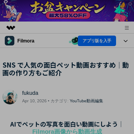
Filmora
アプリ版を入手
製品
AIGCサービス
法人・教育・パートナー
製品
SNS で人気の面白ペット動画おすすめ｜動
ユーティリティ
概要
画の作り方もご紹介
プラットフォーム
企業情報
AI機能
ソリューション
製品機能
プラン＆価格
AI機能
活用法
fukuda
AIヒント
サポート
Apr 10, 2026 • カテゴリ:
YouTube動画編集
Filmoraのユーザー層
動画編集関連知識
ビデオソリューション
AIでペットの写真を面白い動画にしよう｜
動画編集のコツ
サポート
Filmora画像から動画生成