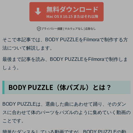
そこで本記事では、BODY PUZZLEをFilmoraで制作する方
法について解説します。
最後まで記事を読み、BODY PUZZLEをFilmoraで制作しま
しょう。
BODY PUZZLE（体パズル）とは？
BODY PUZZLEは、選曲した曲にあわせて踊り、そのダン
スに合わせて体のパーツをパズルのように集めていく動画の
ことです。
簡単なダンスをしている動画ですが、BODY PUZZLEの動