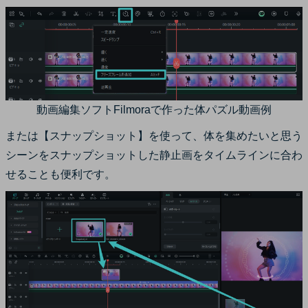
動画編集ソフトFilmoraで作った体パズル動画例
または【スナップショット】を使って、体を集めたいと思う
シーンをスナップショットした静止画をタイムラインに合わ
せることも便利です。