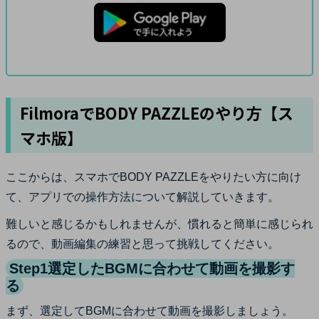
FilmoraでBODY PAZZLEのやり方【ス
マホ版】
ここからは、スマホでBODY PAZZLEをやりたい方に向け
て、アプリでの操作方法について解説していきます。
難しいと感じるかもしれませんが、慣れると簡単に感じられ
るので、動画編集の練習と思って挑戦してください。
Step1選定したBGMに合わせて動画を撮影す
る
まず、選定してBGMに合わせて動画を撮影しましょう。