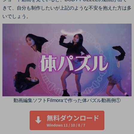
サポート
きて、自分も制作したいが上記のような不安を抱えた方は多
ログイン
購入する
いでしょう。
カスタマーサポート
ブランド紹介
検索
動画編集ソフトFilmoraで作った体パズル動画例①