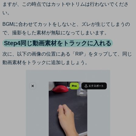
ますが、この時点ではカットやトリムは行わないでくださ
い。
BGMに合わせてカットをしないと、ズレが生じてしまうの
で、撮影をした素材が無駄になってしまいます。
Step4同じ動画素材をトラックに入れる
次に、以下の画像の位置にある「RIP」をタップして、同じ
動画素材をトラックに追加しましょう。