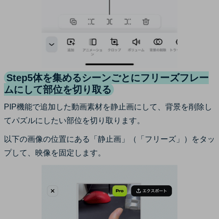
Step5体を集めるシーンごとにフリーズフレー
ムにして部位を切り取る
PIP機能で追加した動画素材を静止画にして、背景を削除し
てパズルにしたい部位を切り取ります。
以下の画像の位置にある「静止画」（「フリーズ」）をタッ
プして、映像を固定します。