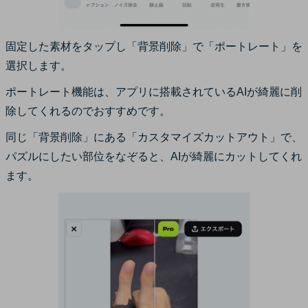
固定した素材をタップし「背景削除」で「ポートレート」を
選択します。
ポートレート機能は、アプリに搭載されているAIが綺麗に削
除してくれるのでおすすめです。
同じ「背景削除」にある「カスタマイズカットアウト」で、
パズルにしたい部位をなぞると、AIが綺麗にカットしてくれ
ます。