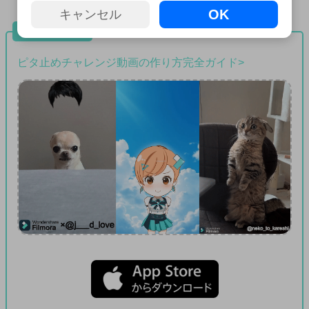
OK
キャンセル
おすすめ記事
ピタ止めチャレンジ動画の作り方完全ガイド>