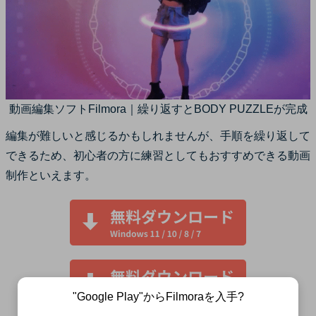
動画編集ソフトFilmora｜繰り返すとBODY PUZZLEが完成
編集が難しいと感じるかもしれませんが、手順を繰り返して
できるため、初心者の方に練習としてもおすすめできる動画
制作といえます。
"Google Play"からFilmoraを入手?