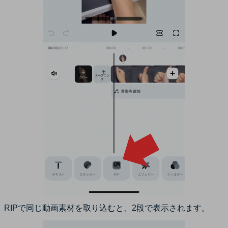
RIPで同じ動画素材を取り込むと、2段で表示されます。