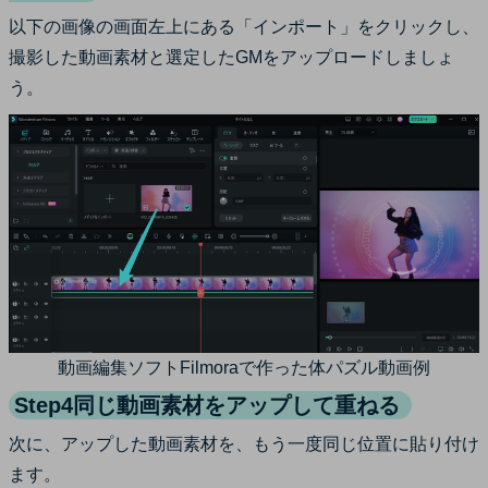
以下の画像の画面左上にある「インポート」をクリックし、
撮影した動画素材と選定したGMをアップロードしましょ
う。
動画編集ソフトFilmoraで作った体パズル動画例
Step4同じ動画素材をアップして重ねる
次に、アップした動画素材を、もう一度同じ位置に貼り付け
ます。