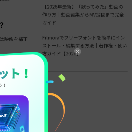
【2026年最新】「歌ってみた」動画の
作り方｜動画編集からMV投稿まで完全
ガイド
は？
Filmoraでフリーフォントを簡単にイン
では映像を補正
ストール・編集する方法｜著作権・使い
方ガイド【2026】
とができ、
負荷がかかりま
る場合は 32GB
D のグラフィ
を、購入先に依頼