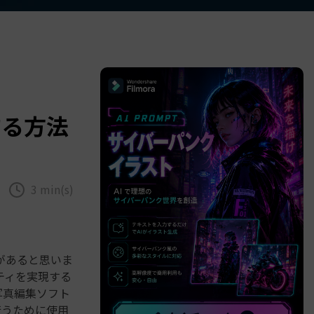
べての機能 >
用する方法
3 min(s)
があると思いま
ティを実現する
や写真編集ソフト
を行うために使用