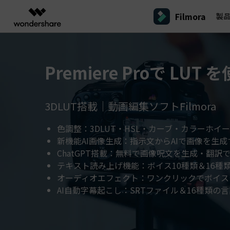
Filmora
製
製品
AIGCサービス
概要
ソリューシ
プラットフォーム
サポート
動画編集のコツ
Filmoraのユーザー層
動画編集＆変換
作図＆製図
PDF ソリ
法人向け
Premiere Proで LU
Filmora AI
動画編集ソフトと方法
インフルエンサー
A
Filmora
EdrawMax
PDFeleme
学生・教員向け
AIによる次世代編集
デスクトップ
Filmora - Windows動画編集ソフト
Filmoraバージョン情報
クリ
動画編集ソフト
ベクタードローソフト
3DLUT搭載｜動画編集ソフトFilmora
詳しく見る >>
代理店募集
A
最新の製品ニュースとアップデート情報
ビジネス動画編集関連知識
クリ
UniConverter
EdrawMind
NEW
Filmora - Mac動画編集ソフト
SMB
動画変換ソフト
マインドマップソフト
V
パートナープログ
色調整：3DLUT・HSL・カーブ・カラーホイ
DVD Memory
ラム
動画編集の高度スキル・テクニッ
新機能AI画像生成：指示文からAIで画像を生成
A
DVD作成ソフト
Filmora操作ガイド
Fi
モバイル
フリーランサー
Filmora - iOS動画編集アプリ
ChatGPT搭載：無料で画像呪文を生成・翻訳
DemoCreator
Filmoraのステップバイステップガイドを学ぶ
サポ
動画再生ソフトと方法
A
テキスト読み上げ機能：ボイス10種類＆16種
Filmora - Android動画編集アプリ
画面録画ソフト
オーディオエフェクト：ワンクリックでボイス
マーケター
Media.io
Filmora - iPad版
AI自動字幕起こし：SRTファイル＆16種類の
音声編集の基本知識
AI動画・画像・音楽ジェネレーター
クリエイター収益化
友達
プログラム
SelfyzAI
招待
AI動画・画像編集アプリ
動画編集アプリまとめ
創造力を収益に変えましょう！
オンライン
Filmora - オンライン動画編集