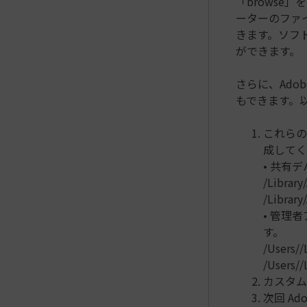
「brows
ーターのファイ
きます。ソフト
ができます。
さらに、Adob
もできます。以
これらのタ
成してく
• 共有
/Librar
/Librar
• 管理
す。
/Users/
/Users/
カスタム
次回 Ad