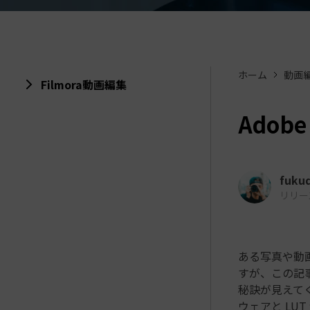
ToMoviee AI
オールインワンAI生成プラットフォーム
アセット
Creative Assets（クリエイティ
ホーム
動画
Filmora動画編集
Adobe
fuku
リリース日
ある写真や動
すが、この記
秘訣が見えてくる
ウェアと LUT