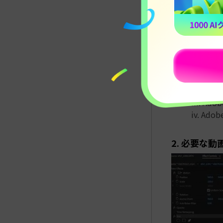
してくだ
さらに、
ージ デ
大サイズ
最後に、上
です。
i. Adobe
ii. Adob
iii. Ado
iv. Adob
2. 必要な