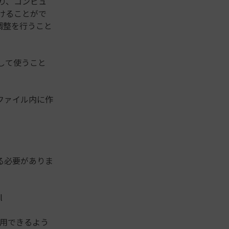
より、コンピュ
つけることがで
て調整を行うこと
ールして使うこと
ル ファイル内に作
る必要がありま
l
 で利用できるよう