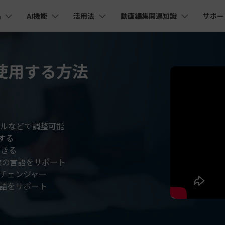
品
AI機能
活用法
動画編集関連知識
サポー
法人・教育・パートナー
企業情報
プラン＆価格
ョン
ユーテ
会社概要
AI機能
ビデオソリューション
製品機能
カスタマーサポート
創業者メッセージ
ューション
PDF編集
作図＆製図
動画編集＆変換
データ
T を使用する方法
YouTube・SNS動画編集
動画
FAQs
オーディオ
そ
採用情報
I 画像から動画生成
YouTube収益化
AI 動画ノイズ除去
解説動画
C
nt
PDFelement
EdrawMind
Filmora
Recove
Veo 3.1
エイターハブ
PDF編集ソフト
データ復
NEW
お客様からよくあるご質問を掲載してお
お問い合わせ
EdrawMax
UniConverter
I テキストから動画生成
ります
エイターハブで無限の創造性を発揮しよう
YouTubeショート動画作成方法
画面録画
オートモンタージュ
スラ
PDFelement Cloud
Repairi
オープニング動画
スライドショー動画
AI 音声補正
電子署名とクラウドサービス
動画・写
eo 3.1
ールなどで調整可能
お問い合わせ
HiPDF
Dr.Fon
ク
ソーシャルメディア動画編集
キーフレーム
オーディオスペクトラム
結婚
する
I画像生成
テキスト読み上げ
PDF編集オンラインツール
スマート
lmora動作環境
プロモーションビデオ
無料でサポートチームにお問い合わせく
商品紹介動画
できる
ださい
ートされている形式、デバイス、GPU の完全なリスト
Mobile
YouTube動画エディタで動画を編集する方法
サブシーケンス
オーディオ同期
動画
I 延長
AI ポートレート
類の言語をサポート
NEW
NEW
スマホ間
チェンジャー
すべてのソリューション 
バージョンダウン
FamiSa
AI オブジェクトリムーバー
AI自動文字起こし
言語をサポート
Youtubeのオープニング動画を作る方法
平面トラッキング
無音検出
アニ
NEW
子供の安
紹介プログラム
Filmora の旧バージョンをご利用いただ
NEW
けます
して、ポイントを獲得しよう！
YouTube動画編集ソフトおすすめTOP10
マルチカメラ編集
ボイスチェンジャー
動画
NEW
NE
無料ダウンロード
法人向け