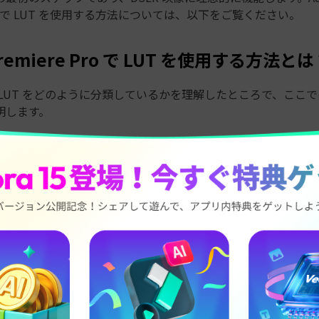
 Pro で LUT を使用する方法については、以下をご覧ください。
Premiere Pro で LUT を使用する方法と
 LUT をどのように分類しているかを理解したところで、ここ
明します。
ラムの最新バージョンを入手します。
は、Adobe のウェブサイトから購入してダウンロードするこ
 Windows の両方で利用できます。ただし、システムにかなりの
ると、以下の要件があれば十分です。
と 3.2 GHz 以上のクロック速度を備えたプロセッサが必要です。
 の Ram は macOS に最適です。ただし、Windows を実行してい
要です。
ムのパフォーマンスも向上させたい場合は、Nvidia および AM
ドが最適です。Adobe Premiere Pro を処理できるカード