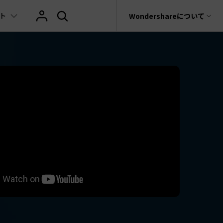
ト
サポート
Wondershareについて
ィリティ
会社情報
AIヒント
ブランド紹介
復元・バックアップ
データ復元・転送
法人様向けお問い合わせ窓口
の他のコツ
テキスト
レビュー
アセット
Filmora動画講座
hatGPT & AI機能
動画マーケティング
AIイラストや画像生成サイト
rit
Dr.Fone
Wondershareについて
元ソフト
Filmoraのニュースとレビューについて詳し
Recoverit
AI動画編集
く見る
AI絵自動生成ツール
サポートセンター
イドショー作成関連知識
テキスト挿入
動画エフェクト
Filmora 101ガイド
t
NEW
プレゼンテーション動画
真・ファイル修復ソフト
AIマーケティング
AI画像生成ツール
協業実績
e
式ムービー作成テクニック
テキスト読み上げ(TTS)
テンプレートプリセット
Filmoraラーニング・セ
フォン管理ソフト
TikTok広告動画
Filmora製品や、公式キャラクターとのコラ
AI音声生成ツール
AIアップスケーリングビデオ
ボ実績
Trans
に使えるエフェクト素材おすすめ
自動字幕起こし(STT)
AIポートレート
Filmora基本動画チュー
のデータ転送ソフト
>
fe
メ動画の関連知識
テキストアニメーション
Boris FX
Filmoraの使い方とコツ
全を守るアプリ
もっと見る >
クリエーティビティーに関する記事
オートキャプション
NewBlue FX
YouTube公式チャンネル
W
NEW