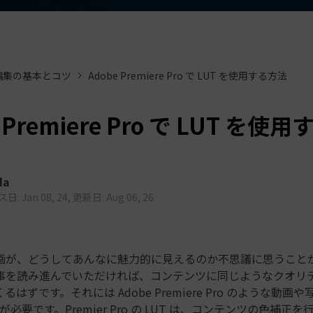
もっと見る >
ビジネス版
ブアセット）
もっと見る >
す
Wondershare製品一覧
無料ダウンロード
無料ダウンロード
編集の基本とコツ
Adobe Premiere Pro で LUT を使用する方法
無料ダウンロード
無料ダウンロード
 Premiere Pro で LUT を使
da
: Jan 08, 24, 更新日: Aug 06, 26
画が、どうしてあんなに魅力的に見えるのか不思議に思うこと
事を読み進んでいただければ、コンテンツに同じようなクオリ
はずです。それには Adobe Premiere Pro のような動画
 が必要です。Premier Pro の LUT は、コンテンツの色補正