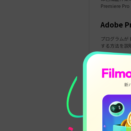
Premiere
Adobe 
プログラムが
する方法を説
1. プログ
このプログラム
macOS と
す。報告によ
8 コア
16 GB
以上が必
プログラ
ック カー