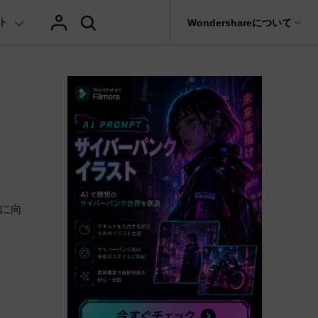
ト
サポート
Wondershareについて
ィリティ
会社情報
AIヒント
ブランド紹介
復元・バックアップ
データ復元・転送
法人様向けお問い合わせ窓口
テキスト
レビュー
アセット
の他のコツ
hatGPT & AI機能
動画マーケティング
AIイラストや画像生成サイト
Filmora動画講座
it
Dr.Fone
Wondershareについて
元ソフト
Filmoraのニュースとレビューについて詳し
Recoverit
AI動画編集
く見る
AI絵自動生成ツール
サポートセンター
イドショー作成関連知識
テキスト挿入
動画エフェクト
Filmora 101ガイド
NEW
t
プレゼンテーション動画
真・ファイル修復ソフト
AIマーケティング
協業実績
AI画像生成ツール
e
式ムービー作成テクニック
テキスト読み上げ(TTS)
テンプレートプリセット
Filmoraラーニング・セ
フォン管理ソフト
TikTok広告動画
Filmora製品や、公式キャラクターとのコラ
に向
AI音声生成ツール
AIアップスケーリングビデオ
ボ実績
Trans
に使えるエフェクト素材おすすめ
自動字幕起こし(STT)
AIポートレート
Filmora基本動画チュー
のデータ転送ソフト
>
fe
メ動画の関連知識
テキストアニメーション
Boris FX
Filmoraの使い方とコツ
全を守るアプリ
もっと見る >
クリエーティビティーに関する記事
オートキャプション
NewBlue FX
YouTube公式チャンネル
W
NEW