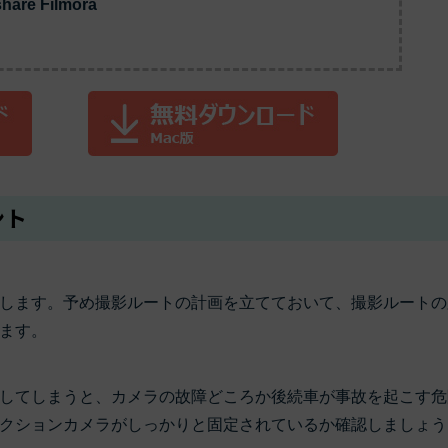
もっと見る >
re Filmora
ビジネス版
ブアセット）
もっと見る >
す
Wondershare製品一覧
無料ダウンロード
無料ダウンロード
無料ダウンロード
無料ダウンロード
ント
します。予め撮影ルートの計画を立てておいて、撮影ルートの
ます。
してしまうと、カメラの故障どころか後続車が事故を起こす危
クションカメラがしっかりと固定されているか確認しましょう