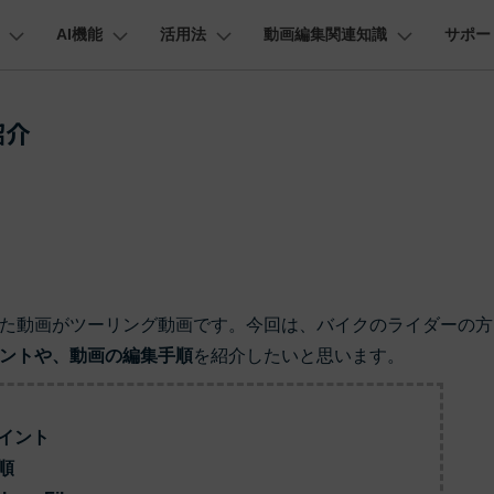
AI機能
活用法
動画編集関連知識
サポー
法人・教育・パートナー
企業情報
プラン＆価格
ョン
ユーテ
会社概要
AI機能
ビデオソリューション
製品機能
カスタマーサポート
紹介
創業者メッセージ
ューション
PDF編集
作図＆製図
動画編集＆変換
データ
動画
FAQs
オーディオ
採用情報
I 画像から動画生成
YouTube・SNS動画編集
YouTube収益化
AI 動画ノイズ除去
解説動画
そ
C
Veo 3.1
t
PDFelement
EdrawMind
Filmora
Recover
エイターハブ
PDF編集ソフト
データ復
NEW
お客様からよくあるご質問を掲載してお
お問い合わせ
EdrawMax
UniConverter
AI テキストから動画生成
ります
エイターハブで無限の創造性を発揮しよう
YouTubeショート動画作成方法
画面録画
オートモンタージュ
スラ
PDFelement Cloud
Repairi
オープニング動画
スライドショー動画
AI 音声補正
eo 3.1
電子署名とクラウドサービス
動画・写
お問い合わせ
HiPDF
Dr.Fon
ク
ソーシャルメディア動画編集
キーフレーム
オーディオスペクトラム
結婚
I画像生成
テキスト読み上げ
lmora動作環境
PDF編集オンラインツール
スマート
プロモーションビデオ
無料でサポートチームにお問い合わせく
商品紹介動画
た動画がツーリング動画です。今回は、バイクのライダーの方
ださい
ートされている形式、デバイス、GPU の完全なリスト
Mobile
YouTube動画エディタで動画を編集する方法
サブシーケンス
オーディオ同期
動画
NEW
I 延長
AI ポートレート
NEW
ントや、動画の編集手順
を紹介したいと思います。
スマホ間
バージョンダウン
すべてのソリューション 
FamiSa
AI オブジェクトリムーバー
AI自動文字起こし
Youtubeのオープニング動画を作る方法
平面トラッキング
無音検出
アニ
NEW
子供の安
紹介プログラム
Filmora の旧バージョンをご利用いただ
NEW
ポイント
けます
して、ポイントを獲得しよう！
YouTube動画編集ソフトおすすめTOP10
マルチカメラ編集
ボイスチェンジャー
動画
NEW
NE
順
無料ダウンロード
法人向け