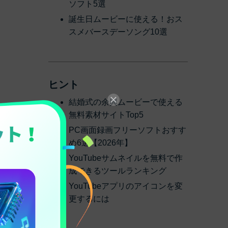
ソフト5選
誕生日ムービーに使える！おス
スメバースデーソング10選
ヒント
結婚式の余興ムービーで使える
無料素材サイトTop5
PC画面録画フリーソフトおすす
め6選【2026年】
%に
YouTubeサムネイルを無料で作
成できるツールランキング
YouTubeアプリのアイコンを変
更するには