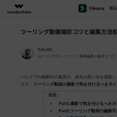
製品
Filmora
製品
AIGCサービス
概要
ソリューシ
プラットフォーム
サポート
動画編集のコツ
Filmoraのユーザー層
ツーリング動画撮影コツと編集方法
動画編集＆変換
作図＆製図
PDF ソリ
法人向け
Filmora AI
動画編集ソフトと方法
インフルエンサー
A
Filmora
EdrawMax
PDFelemen
学生・教員向け
AIによる次世代編集
デスクトップ
Filmoraバージョン情報
クリ
Filmora - Windows動画編集ソフト
動画編集ソフト
ベクタードローソフト
fukuda
詳しく見る >>
代理店募集
最新の製品ニュースとアップデート情報
ビジネス動画編集関連知識
クリ
NEW
UniConverter
EdrawMind
Apr 10, 2026 • カテゴリ:
動画編集の基本とコツ
Filmora - Mac動画編集ソフト
SMB
V
動画変換ソフト
マインドマップソフト
パートナープログ
DVD Memory
ラム
動画編集の高度スキル・テクニッ
A
Filmora操作ガイド
Fi
DVD作成ソフト
モバイル
Filmora - iOS動画編集アプリ
フリーランサー
バイクでの移動中の風景や、旅先の思い出を撮影し
DemoCreator
Filmoraのステップバイステップガイドを学ぶ
サポ
動画再生ソフトと方法
A
けて、
ツーリング動画の撮影で気を付けるべきポイ
Filmora - Android動画編集アプリ
画面録画ソフト
マーケター
Media.io
目次：
Filmora - iPad版
音声編集の基本知識
AI動画・画像・音楽ジェネレーター
クリエイター収益化
友達
プログラム
Part1.撮影で気を付けるべき
SelfyzAI
招待
AI動画・画像編集アプリ
動画編集アプリまとめ
Part2.ツーリング動画の編集手
オンライン
創造力を収益に変えましょう！
Filmora - オンライン動画編集