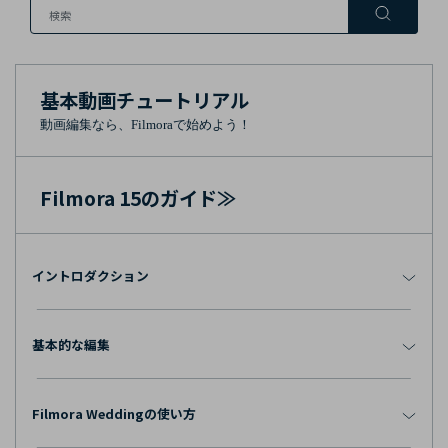
購入する
ログイン
カスタマーサポート
ブランド紹介
検索
基本動画チュートリアル
動画編集なら、Filmoraで始めよう！
Filmora 15のガイド≫
イントロダクション
基本的な編集
Filmora Weddingの使い方