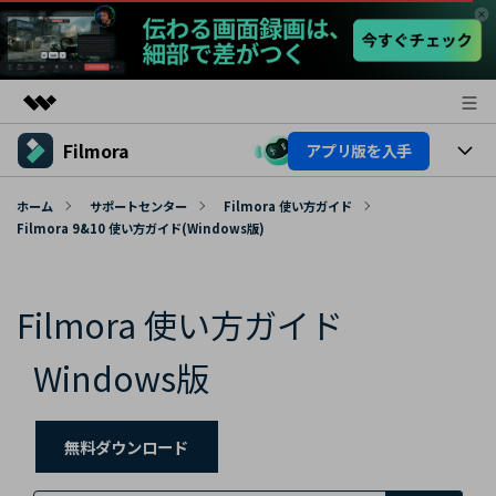
Filmora
アプリ版を入手
製品
AIGCサービス
製品
法人・教育・パートナー
ホーム
サポートセンター
Filmora 使い方ガイド
ユーティリティ
Filmora 9&10 使い方ガイド(Windows版)
概要
プラットフォーム
AI機能
企業情報
ソリューション
製品機能
Filmora 使い方ガイド
AI機能
プラン＆価格
活用法
AIヒント
Windows版
Filmoraのユーザー層
サポート
動画編集関連知識
ビデオソリューション
動画編集のコツ
サポート
無料ダウンロード
サポート