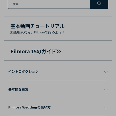
購入する
ログイン
カスタマーサポート
ブランド紹介
検索
基本動画チュートリアル
動画編集なら、Filmoraで始めよう！
Filmora 15のガイド≫
イントロダクション
基本的な編集
Filmora Weddingの使い方