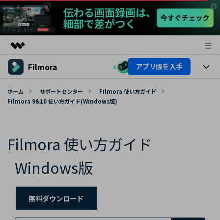
Filmora
アプリ版を入手
製品
AIGCサービス
製品
法人・教育・パートナー
ホーム
サポートセンター
Filmora 使い方ガイド
ユーティリティ
Filmora 9&10 使い方ガイド(Windows版)
概要
プラットフォーム
AI機能
企業情報
ソリューション
製品機能
Filmora 使い方ガイド
AI機能
プラン＆価格
活用法
AIヒント
Windows版
Filmoraのユーザー層
サポート
動画編集関連知識
ビデオソリューション
動画編集のコツ
サポート
無料ダウンロード
サポート