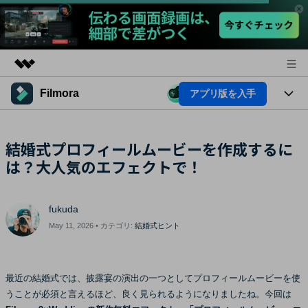
Filmora
アプリ版を入手
製品
AIGCサービス
製品
法人・教育・パートナー
ユーティリティ
結婚式プロフィールムービーを作成するに
概要
プラットフォーム
は？大人気のエフェクトで！
AI機能
企業情報
ソリューション
製品機能
AI機能
プラン＆価格
活用法
fukuda
AIヒント
May 11, 2026 • カテゴリ:
結婚式ヒント
Filmoraのユーザー層
サポート
動画編集関連知識
ビデオソリューション
動画編集のコツ
サポート
最近の結婚式では、披露宴の演出の一つとしてプロフィールムービーを使
うことが必須と言えるほど、良く見られるようになりましたね。今回は
サポート