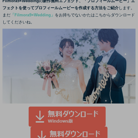
Filmora9×Weddingの新作無料エフェクト、「プロフィールムービー」エ
ログイン
購入する
フェクトを使ってプロフィールムービーを作成する方法をご紹介
します。
カスタマーサポート
まだ
「Filmora9×Wedding」
をお持ちでないかたはこちからダウンロード
ブランド紹介
してくださいね。
検索