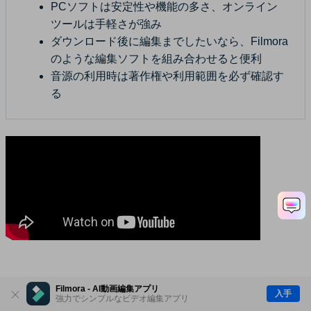
PCソフトは安定性や機能の多さ、オンライン
ツールは手軽さが強み
ダウンロード後に編集までしたいなら、Filmora
のような編集ソフトを組み合わせると便利
音源の利用時は著作権や利用範囲を必ず確認す
る
役に立ちましたか？コメントしましょ
Filmora - AI動画編集アプリ
入手
強力でシンプルなビデオ編集アプリ