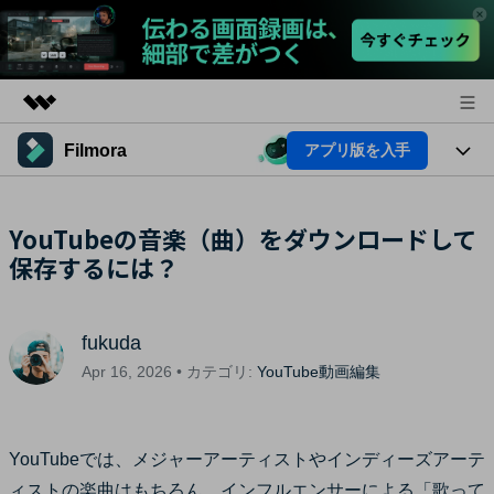
Filmora
アプリ版を入手
製品
AIGCサービス
法人・教育・パートナー
製品
YouTubeの音楽（曲）をダウンロードして
ユーティリティ
概要
保存するには？
プラットフォーム
企業情報
AI機能
ソリューション
製品機能
プラン＆価格
AI機能
活用法
fukuda
AIヒント
サポート
Apr 16, 2026 • カテゴリ:
YouTube動画編集
Filmoraのユーザー層
動画編集関連知識
ビデオソリューション
動画編集のコツ
YouTubeでは、メジャーアーティストやインディーズアーテ
サポート
ィストの楽曲はもちろん、インフルエンサーによる「歌って