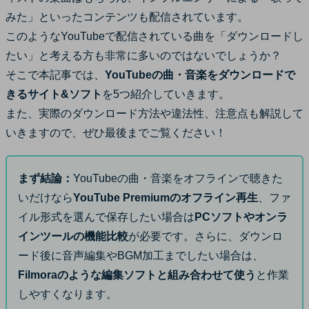
サポート
みた」といったコンテンツも配信されています。
ログイン
購入する
このようなYouTubeで配信されている曲を「ダウンロードし
カスタマーサポート
たい」と考える方も非常に多いのではないでしょうか？
ブランド紹介
そこで本記事では、
YouTubeの曲・音楽をダウンロードで
検索
きるサイト&ソフト
を5つ紹介していきます。
また、実際のダウンロード方法や違法性、注意点も解説して
いきますので、ぜひ最後までご覧ください！
まず結論：
YouTubeの曲・音楽をオフラインで聴きた
いだけなら
YouTube Premiumのオフライン再生
、ファ
イル形式を選んで保存したい場合は
PCソフトやオンラ
インツールの機能比較
が必要です。さらに、ダウンロ
ード後に音声編集やBGM加工までしたい場合は、
Filmoraのような編集ソフトと組み合わせて使う
と作業
しやすくなります。