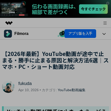
Filmora
アプリ版を入手
製品
AIGCサービス
法人・教育・パートナー
製品
【2026年最新】YouTube動画が途中で止
ユーティリティ
概要
まる・勝手に止まる原因と解決方法6選｜ス
プラットフォーム
企業情報
AI機能
ソリューション
マホ・PC・ショート動画対応
製品機能
プラン＆価格
AI機能
活用法
AIヒント
fukuda
サポート
Filmoraのユーザー層
動画編集関連知識
Apr 10, 2026 • カテゴリ:
YouTube動画編集
ビデオソリューション
動画編集のコツ
サポート