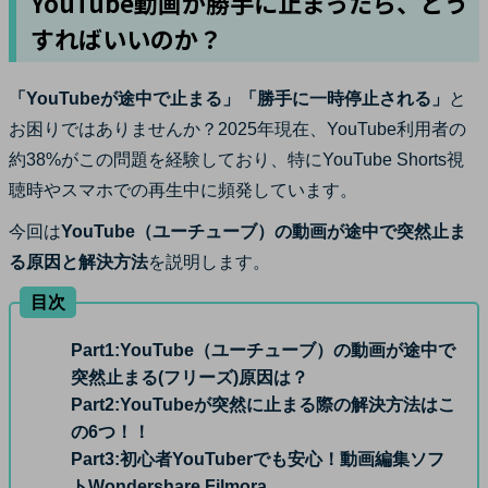
YouTube
動画が勝手に止まったら、どう
サポート
すればいいのか？
ログイン
購入する
カスタマーサポート
「YouTubeが途中で止まる」「勝手に一時停止される」
と
ブランド紹介
お困りではありませんか？2025年現在、YouTube利用者の
検索
約38%がこの問題を経験しており、特にYouTube Shorts視
聴時やスマホでの再生中に頻発しています。
今回は
YouTube（ユーチューブ）の動画が途中で突然止ま
る原因と解決方法
を説明します。
目次
Part1:
YouTube（ユーチューブ）の動画が途中で
突然止まる(フリーズ)原因は？
Part2:
YouTubeが突然に止まる際の解決方法はこ
の6つ！！
Part3:
初心者YouTuberでも安心！動画編集ソフ
トWondershare Filmora