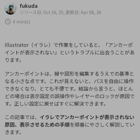
購入する
ログイン
fukuda
カスタマーサポート
リリース日: Oct 16, 25, 更新日: Apr 08, 26
4 min(s)
ブランド紹介
検索
Illustrator（イラレ）で作業をしていると、「アンカーポ
イントが表示されない」というトラブルに出会うことがあ
ります。
アンカーポイントは、線や図形を編集するうえでの基準と
なる小さな点です。これが見えないと、パスを自由に操作
できなくなり、とても不便です。結論から言うと、ほとん
どの場合は表示設定の誤操作やレイヤーのロックが原因で
す。正しい設定に戻せばすぐに解決できます。
この記事では、
イラレでアンカーポイントが表示されない
原因、表示させるための手順
を順番にやさしく解説してい
きます。