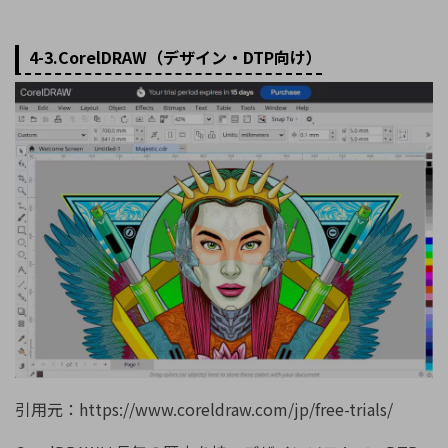
4-3.CorelDRAW（デザイン・DTP向け）
引用元：https://www.coreldraw.com/jp/free-trials/