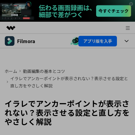
Filmora
アプリ版を入手
製品
AIGCサービス
製品
法人・教育・パートナー
ユーティリティ
概要
プラットフォーム
ホーム
動画編集の基本とコツ
AI機能
企業情報
ソリューション
イラレでアンカーポイントが表示されない？表示させる設定と
製品機能
直し方をやさしく解説
AI機能
プラン＆価格
活用法
AIヒント
イラレでアンカーポイントが表示さ
Filmoraのユーザー層
サポート
動画編集関連知識
れない？表示させる設定と直し方を
ビデオソリューション
動画編集のコツ
サポート
やさしく解説
サポート