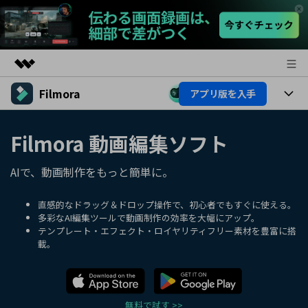
Filmora
アプリ版を入手
製品
AIGCサービス
製品
法人・教育・パートナー
Filmora 動画編集ソフト
ユーティリティ
概要
プラットフォーム
AI機能
企業情報
AIで、動画制作をもっと簡単に。
ソリューション
製品機能
AI機能
プラン＆価格
活用法
直感的なドラッグ＆ドロップ操作で、初心者でもすぐに使える。
多彩なAI編集ツールで動画制作の効率を大幅にアップ。
AIヒント
テンプレート・エフェクト・ロイヤリティフリー素材を豊富に搭
Filmoraのユーザー層
サポート
動画編集関連知識
載。
ビデオソリューション
動画編集のコツ
サポート
サポート
無料で試す >>