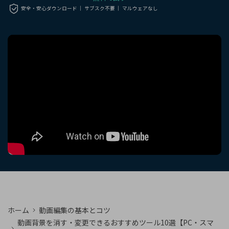
購入する
ログイン
安全・安心ダウンロード ｜ サブスク不要 ｜ マルウェアなし
カスタマーサポート
ブランド紹介
検索
ホーム
動画編集の基本とコツ
動画背景を消す・変更できるおすすめツール10選【PC・スマ