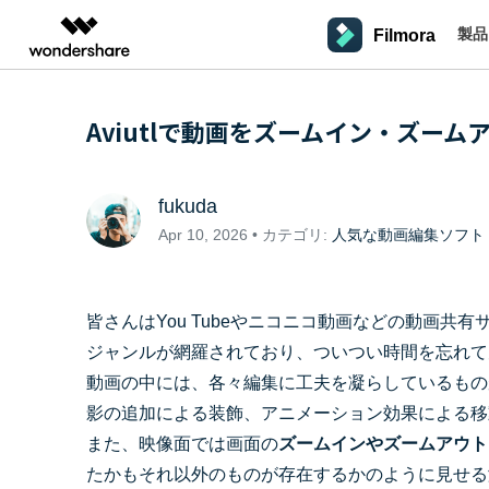
製品
Filmora
製品
AIGCサービス
概要
ソリューシ
プラットフォーム
サポート
動画編集のコツ
Filmoraのユーザー層
Aviutlで動画をズームイン・ズーム
動画編集＆変換
作図＆製図
PDF ソリ
法人向け
Filmora AI
動画編集ソフトと方法
インフルエンサー
A
Filmora
EdrawMax
PDFelemen
学生・教員向け
AIによる次世代編集
デスクトップ
Filmoraバージョン情報
クリ
Filmora - Windows動画編集ソフト
動画編集ソフト
ベクタードローソフト
fukuda
詳しく見る >>
代理店募集
最新の製品ニュースとアップデート情報
ビジネス動画編集関連知識
クリ
NEW
UniConverter
EdrawMind
Apr 10, 2026 • カテゴリ:
人気な動画編集ソフト
Filmora - Mac動画編集ソフト
SMB
V
動画変換ソフト
マインドマップソフト
パートナープログ
DVD Memory
ラム
動画編集の高度スキル・テクニッ
A
Filmora操作ガイド
Fi
DVD作成ソフト
モバイル
Filmora - iOS動画編集アプリ
フリーランサー
皆さんはYou Tubeやニコニコ動画などの動画
DemoCreator
Filmoraのステップバイステップガイドを学ぶ
サポ
動画再生ソフトと方法
A
ジャンルが網羅されており、ついつい時間を忘れて
Filmora - Android動画編集アプリ
画面録画ソフト
マーケター
動画の中には、各々編集に工夫を凝らしているもの
Media.io
Filmora - iPad版
音声編集の基本知識
AI動画・画像・音楽ジェネレーター
クリエイター収益化
友達
影の追加による装飾、アニメーション効果による移
プログラム
SelfyzAI
また、映像面では画面の
ズームインやズームアウト
招待
AI動画・画像編集アプリ
動画編集アプリまとめ
オンライン
創造力を収益に変えましょう！
Filmora - オンライン動画編集
たかもそれ以外のものが存在するかのように見せる