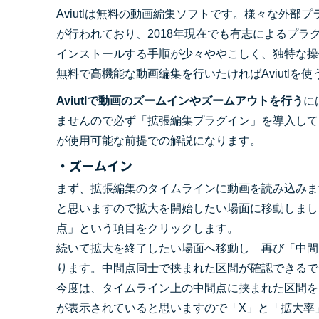
Aviutlは無料の動画編集ソフトです。様々な外
が行われており、2018年現在でも有志によるプラ
インストールする手順が少々ややこしく、独特な操
無料で高機能な動画編集を行いたければAviutlを
Aviutlで動画のズームインやズームアウトを行う
に
ませんので必ず「拡張編集プラグイン」を導入して
が使用可能な前提での解説になります。
・ズームイン
まず、拡張編集のタイムラインに動画を読み込みま
と思いますので拡大を開始したい場面に移動しまし
点」という項目をクリックします。
続いて拡大を終了したい場面へ移動し 再び「中間
ります。中間点同士で挟まれた区間が確認できるで
今度は、タイムライン上の中間点に挟まれた区間を
が表示されていると思いますので「X」と「拡大率