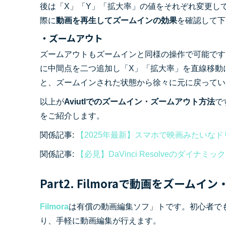
後は「X」「Y」「拡大率」の値をそれぞれ変更し
際に
動画を再生してズームインの効果
を確認して下
・ズームアウト
ズームアウトもズームインと同様の操作で可能です
に中間点を二つ追加し「X」「拡大率」を直線移動
と、ズームインされた状態から徐々に元に戻ってい
以上が
Aviutlでのズームイン・ズームアウト方法
で
をご紹介します。
関係記事:
【2025年最新】スマホで映画みたいな
関係記事:
【必見】DaVinci Resolveのダイ
Part2. Filmoraで動画をズー
Filmora
は有償の動画編集ソフ」トです。初心者で
り、手軽に動画編集が行えます。