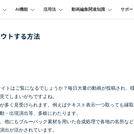
AI機能
活用法
動画編集関連知識
サポー
法人・教育・パートナー
企業情報
プラン＆価格
ョン
ユーテ
会社概要
AI機能
ビデオソリューション
製品機能
カスタマーサポート
アウトする方法
創業者メッセージ
ューション
PDF編集
作図＆製図
動画編集＆変換
データ
動画
FAQs
オーディオ
採用情報
I 画像から動画生成
YouTube・SNS動画編集
YouTube収益化
AI 動画ノイズ除去
解説動画
そ
C
Veo 3.1
t
PDFelement
EdrawMind
Filmora
Recover
エイターハブ
PDF編集ソフト
データ復
NEW
お客様からよくあるご質問を掲載してお
お問い合わせ
EdrawMax
UniConverter
AI テキストから動画生成
ります
エイターハブで無限の創造性を発揮しよう
YouTubeショート動画作成方法
画面録画
オートモンタージュ
スラ
PDFelement Cloud
Repairi
オープニング動画
スライドショー動画
AI 音声補正
eo 3.1
電子署名とクラウドサービス
動画・写
お問い合わせ
HiPDF
Dr.Fon
ク
ソーシャルメディア動画編集
キーフレーム
オーディオスペクトラム
結婚
I画像生成
テキスト読み上げ
lmora動作環境
PDF編集オンラインツール
スマート
プロモーションビデオ
無料でサポートチームにお問い合わせく
商品紹介動画
共有サイトはご覧になるでしょうか？毎日大量の動画が投稿され、
ださい
ートされている形式、デバイス、GPU の完全なリスト
Mobile
YouTube動画エディタで動画を編集する方法
サブシーケンス
オーディオ同期
動画
NEW
I 延長
AI ポートレート
NEW
見てしまいがちですよね。
スマホ間
バージョンダウン
が多く見受けられます。例えばテキスト表示一つ取っても縁取
すべてのソリューション 
FamiSa
AI オブジェクトリムーバー
AI自動文字起こし
Youtubeのオープニング動画を作る方法
平面トラッキング
無音検出
アニ
NEW
子供の安
紹介プログラム
動・出現演出等、多岐にわたります。
Filmora の旧バージョンをご利用いただ
NEW
けます
、他にもブルーバック素材を用いた合成処理で各地の名所など
して、ポイントを獲得しよう！
YouTube動画編集ソフトおすすめTOP10
マルチカメラ編集
ボイスチェンジャー
動画
NEW
NE
無料ダウンロード
演出が活かされています。
法人向け