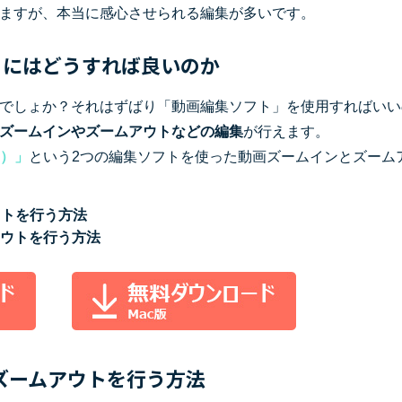
もっと見る >
ますが、本当に感心させられる編集が多いです。
ビジネス版
ブアセット）
もっと見る >
す
うにはどうすれば良いのか
Wondershare製品一覧
無料ダウンロード
無料ダウンロード
でしょか？それはずばり「動画編集ソフト」を使用すればいい
無料ダウンロード
無料ダウンロード
ズームインやズームアウトなどの編集
が行えます。
ロ）」
という2つの編集ソフトを使った動画ズームインとズーム
アウトを行う方法
ムアウトを行う方法
イン・ズームアウトを行う方法