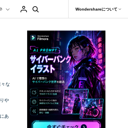
ト
サポート
Wondershareについて
ィリティ
会社情報
AIヒント
ブランド紹介
復元・バックアップ
データ復元・転送
法人様向けお問い合わせ窓口
テキスト
レビュー
アセット
の他のコツ
hatGPT & AI機能
動画マーケティング
AIイラストや画像生成サイト
Filmora動画講座
it
Dr.Fone
Wondershareについて
元ソフト
Filmoraのニュースとレビューについて詳し
Recoverit
AI動画編集
く見る
AI絵自動生成ツール
サポートセンター
イドショー作成関連知識
テキスト挿入
動画エフェクト
Filmora 101ガイド
NEW
t
プレゼンテーション動画
真・ファイル修復ソフト
AIマーケティング
協業実績
AI画像生成ツール
e
式ムービー作成テクニック
テキスト読み上げ(TTS)
テンプレートプリセット
Filmoraラーニング・セ
フォン管理ソフト
TikTok広告動画
Filmora製品や、公式キャラクターとのコラ
様々な
AI音声生成ツール
AIアップスケーリングビデオ
ボ実績
Trans
に使えるエフェクト素材おすすめ
自動字幕起こし(STT)
AIポートレート
Filmora基本動画チュー
のデータ転送ソフト
りや
>
fe
メ動画の関連知識
テキストアニメーション
Boris FX
Filmoraの使い方とコツ
全を守るアプリ
にあ
もっと見る >
クリエーティビティーに関する記事
オートキャプション
NewBlue FX
YouTube公式チャンネル
W
NEW