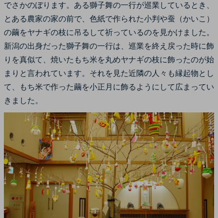
でさかのぼります。ある獅子舞の一行が巡業しているとき、
とある農家の家の前で、色紙で作られた小判や蚕（かいこ）
の繭をヤナギの枝に吊るして祈っているのを見かけました。
新潟の出身だった獅子舞の一行は、巡業を終え戻った時に飾
りを真似て、焼いたもち米を丸めヤナギの枝に飾ったのが始
まりと言われています。それを見た近隣の人々も縁起物とし
て、もち米で作った繭を小正月に飾るようにして広まってい
きました。