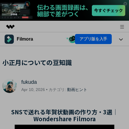
Filmora
アプリ版を入手
製品
AIGCサービス
法人・教育・パートナー
製品
小正月についての豆知識
ユーティリティ
概要
プラットフォーム
企業情報
AI機能
ソリューション
製品機能
fukuda
プラン＆価格
AI機能
活用法
Apr 10, 2026 • カテゴリ:
動画ヒント
AIヒント
サポート
Filmoraのユーザー層
動画編集関連知識
SNSで送れる年賀状動画の作り方・3選｜
ビデオソリューション
Wondershare Filmora
動画編集のコツ
サポート