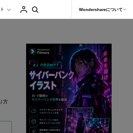
ト
サポート
Wondershareについて
ィリティ
会社情報
AIヒント
ブランド紹介
復元・バックアップ
データ復元・転送
法人様向けお問い合わせ窓口
ChatGPT & AI機能
動画マーケティング
AIイラストや画像生成サイト
it
Dr.Fone
テキスト
レビュー
アセット
Wondershareについて
の他のコツ
Filmora動画講座
元ソフト
Filmoraのニュースとレビューについて詳し
Recoverit
AI動画編集
AI絵自動生成ツール
サポートセンター
t
く見る
イドショー作成関連知識
テキスト挿入
動画エフェクト
Filmora 101ガイド
NEW
プレゼンテーション動画
真・ファイル修復ソフト
AIマーケティング
AI画像生成ツール
e
式ムービー作成テクニック
テキスト読み上げ(TTS)
協業実績
テンプレートプリセット
Filmoraラーニング・セ
て
フォン管理ソフト
TikTok広告動画
AI音声生成ツール
AIアップスケーリングビデオ
Filmora製品や、公式キャラクターとのコラ
Trans
ボ実績
のデータ転送ソフト
に使えるエフェクト素材おすすめ
自動字幕起こし(STT)
AIポートレート
Filmora基本動画チュー
り方
>
fe
全を守るアプリ
メ動画の関連知識
テキストアニメーション
Boris FX
Filmoraの使い方とコツ
もっと見る >
け
クリエーティビティーに関する記事
オートキャプション
NewBlue FX
YouTube公式チャンネル
NEW