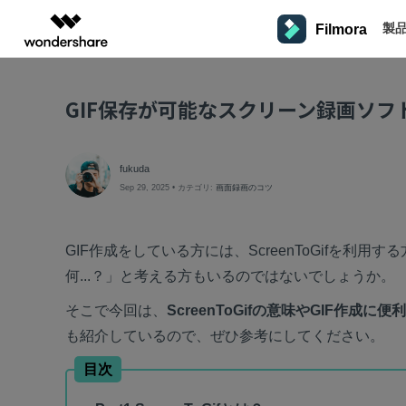
製
Filmora
製品
AIGCサービス
概要
ソリューシ
プラットフォーム
サポート
動画編集のコツ
Filmoraのユーザー層
A
GIF保存が可能なスクリーン録画ソフ
動画編集＆変換
作図＆製図
PDF ソリ
法人向け
Filmora AI
AIによる次世代編集
インフルエンサー
AI
Filmora
EdrawMax
PDFelemen
学生・教員向け
動画編集ソフトと方法
詳しく見る >>
デスクトップ
Filmora - Windows動画編集ソフト
動画編集ソフト
ベクタードローソフト
Filmoraバージョン情報
クリ
fukuda
A
代理店募集
Sep 29, 2025 • カテゴリ:
画面録画のコツ
UniConverter
EdrawMind
Filmora - Mac動画編集ソフト
最新の製品ニュースとアップデート情報
クリエ
ビジネス動画編集関連知識
NEW
SMB
Veo
動画変換ソフト
マインドマップソフト
パートナープログ
DVD Memory
ラム
AI
動画編集の高度スキル・テクニッ
GIF作成をしている方には、ScreenToGifを利用す
DVD作成ソフト
モバイル
Filmora - iOS動画編集アプリ
フリーランサー
Filmora操作ガイド
Fil
何...？」と考える方もいるのではないでしょうか。
DemoCreator
AI
Filmora - Android動画編集アプリ
画面録画ソフト
Filmoraのステップバイステップガイドを学ぶ
動画再生ソフトと方法
サポー
そこで今回は、
ScreenToGifの意味やGIF作
マーケター
Media.io
A
Filmora - iPad版
も紹介しているので、ぜひ参考にしてください。
AI動画・画像・音楽ジェネレーター
音声編集の基本知識
N
クリエイター収益化
友達
SelfyzAI
目次
プログラム
AI動画・画像編集アプリ
オンライン
Filmora - オンライン動画編集
動画編集アプリまとめ
招待し