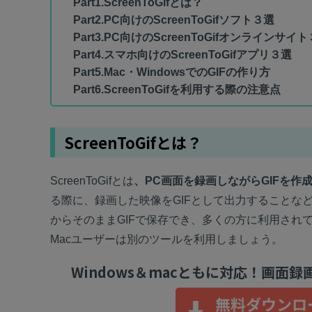
Part1.ScreenToGifとは？
創造力を収益に変えましょう！
ToMoviee AI
オールインワンAI生成プラットフォーム
Part2.PC向けのScreenToGifソフト３選
アセット
Creative Assets（クリエイティブ
Part3.PC向けのScreenToGifオンラインサイ
Part4.スマホ向けのScreenToGifアプリ３選
Part5.Mac・WindowsでのGIFの作り方
Part6.ScreenToGifを利用する際の注意点
ScreenToGifとは？
ScreenToGifとは
、PC画面を録画しながらGIFを作
る際に、録画した映像をGIFとして出力することなどが
からそのままGIFで保存でき、多くの方に利用されていま
Macユーザーは別のツールを利用しましょう。
Windows＆macともに対応！画面録画＆