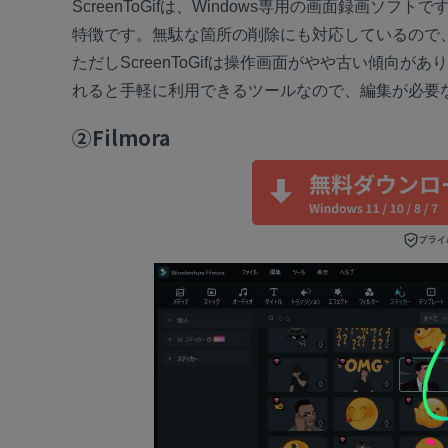
ScreenToGifは、Windows専用の画面録画
特徴です。無駄な箇所の削除にも対応しているので、一
ただしScreenToGifは操作画面がやや古い傾
れると手軽に利用できるツールなので、編集が必要ない方
②Filmora