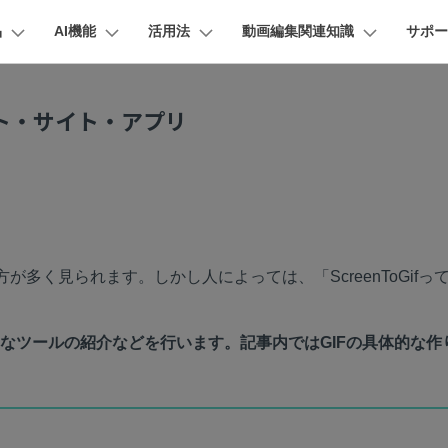
品
AI機能
活用法
動画編集関連知識
サポー
法人・教育・パートナー
企業情報
プラン＆価格
ョン
ユーテ
会社概要
I機能
製品機能
ビデオソリューション
カスタマーサポート
ト・サイト・アプリ
創業者メッセージ
ューション
PDF編集
作図＆製図
動画編集＆変換
データ
採用情報
 画像から動画生成
YouTube収益化
AI 動画ノイズ除去
解説動画
Veo 3.1
t
PDFelement
EdrawMind
Filmora
Recover
動画
FAQs
オーディオ
YouTube・SNS動画編集
そ
PDF編集ソフト
データ復
NEW
エイターハブ
お問い合わせ
お客様からよくあるご質問を掲載してお
EdrawMax
UniConverter
I テキストから動画生成
PDFelement Cloud
Repairi
イターハブで無限の創造性を発揮しよう
ります
YouTubeショート動画作成方法
画面録画
オートモンタージュ
スラ
オープニング動画
スライドショー動画
AI 音声補正
 3.1
電子署名とクラウドサービス
動画・写
HiPDF
Dr.Fon
画像生成
テキスト読み上げ
ク
ソーシャルメディア動画編集
キーフレーム
お問い合わせ
オーディオスペクトラム
結婚
る方が多く見られます。しかし人によっては、「ScreenToGifっ
PDF編集オンラインツール
スマート
プロモーションビデオ
商品紹介動画
mora動作環境
無料でサポートチームにお問い合わせく
Mobile
 延長
AI ポートレート
NEW
ださい
トされている形式、デバイス、GPU の完全なリスト
YouTube動画エディタで動画を編集する方法
サブシーケンス
オーディオ同期
スマホ間
動画
NEW
成に便利なツールの紹介などを行います。記事内ではGIFの具体的な作
すべてのソリューション 
FamiSa
I オブジェクトリムーバー
AI自動文字起こし
子供の安
Youtubeのオープニング動画を作る方法
平面トラッキング
無音検出
アニ
バージョンダウン
NEW
EW
紹介プログラム
Filmora の旧バージョンをご利用いただ
無料ダウンロード
YouTube動画編集ソフトおすすめTOP10
マルチカメラ編集
ます
ボイスチェンジャー
動画
NEW
NEW
て、ポイントを獲得しよう！