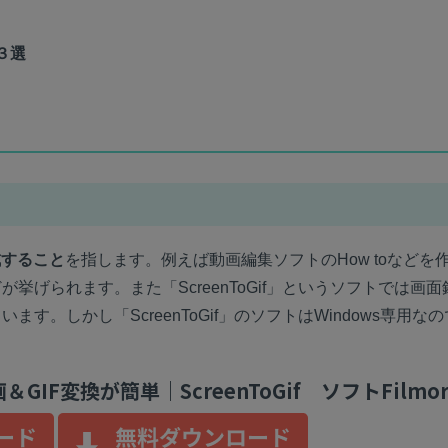
もっと見る >
法人向け
アセット）
ト３選
もっと見る >
す
無料ダウンロード
Wondershare製品一覧
ビジネス版
無料ダウンロード
無料ダウンロード
無料ダウンロード
成すること
を指します。例えば動画編集ソフトのHow toなどを
挙げられます。また「ScreenToGif」というソフトでは画面
す。しかし「ScreenToGif」のソフトはWindows専用な
GIF変換が簡単｜ScreenToGif ソフトFilmor