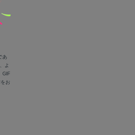
であ
で、よ
GIF
作をお