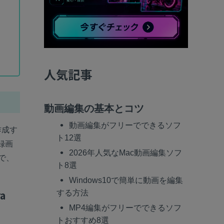
べての機能 >
人気記事
動画編集の基本とコツ
動画編集がフリーでできるソフ
作成す
ト12選
録画
2026年人気なMac動画編集ソフ
ので、
ト8選
Windows10で簡単に動画を編集
a
する方法
MP4編集がフリーでできるソフ
トおすすめ8選