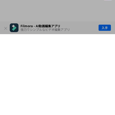
Filmora - AI動画編集アプリ
入手
強力でシンプルなビデオ編集アプリ
製品
会社情報
AI活用事例
ヘルプセンター