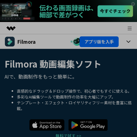
Filmora
アプリ版を入手
製品
AIGCサービス
製品
法人・教育・パートナー
Filmora 動画編集ソフト
ユーティリティ
概要
プラットフォーム
AI機能
企業情報
AIで、動画制作をもっと簡単に。
ソリューション
製品機能
AI機能
プラン＆価格
活用法
直感的なドラッグ＆ドロップ操作で、初心者でもすぐに使える。
多彩なAI編集ツールで動画制作の効率を大幅にアップ。
AIヒント
テンプレート・エフェクト・ロイヤリティフリー素材を豊富に搭
Filmoraのユーザー層
サポート
動画編集関連知識
載。
ビデオソリューション
動画編集のコツ
サポート
サポート
無料で試す >>