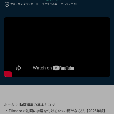
購入する
ログイン
安全・安心ダウンロード ｜ サブスク不要 ｜ マルウェアなし
カスタマーサポート
ブランド紹介
検索
ホーム
動画編集の基本とコツ
Filmoraで動画に字幕を付ける4つの簡単な方法【2026年版】