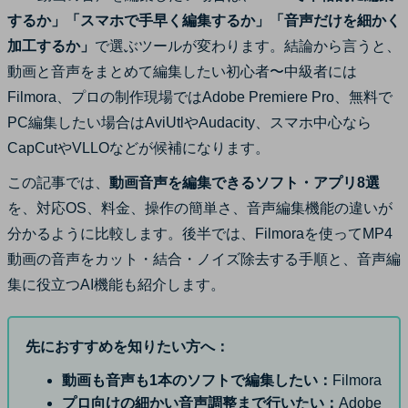
サポート
するか」「スマホで手早く編集するか」「音声だけを細かく
ログイン
購入する
加工するか」
で選ぶツールが変わります。結論から言うと、
カスタマーサポート
動画と音声をまとめて編集したい初心者〜中級者には
ブランド紹介
Filmora、プロの制作現場ではAdobe Premiere Pro、無料で
検索
PC編集したい場合はAviUtlやAudacity、スマホ中心なら
CapCutやVLLOなどが候補になります。
この記事では、
動画音声を編集できるソフト・アプリ8選
を、対応OS、料金、操作の簡単さ、音声編集機能の違いが
分かるように比較します。後半では、Filmoraを使ってMP4
動画の音声をカット・結合・ノイズ除去する手順と、音声編
集に役立つAI機能も紹介します。
先におすすめを知りたい方へ：
動画も音声も1本のソフトで編集したい：
Filmora
プロ向けの細かい音声調整まで行いたい：
Adobe