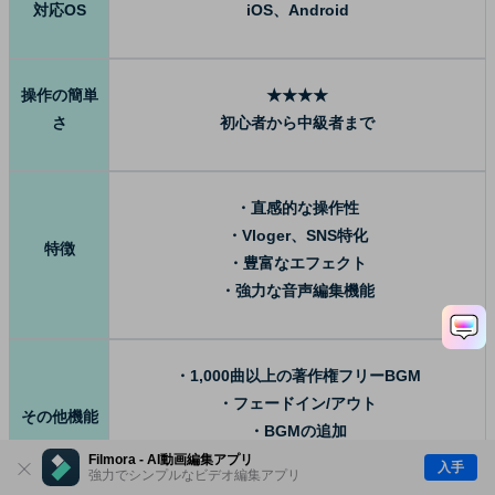
対応OS
iOS、Android
操作の簡単
★★★★
さ
初心者から中級者まで
・直感的な操作性
・Vloger、SNS特化
特徴
・豊富なエフェクト
・強力な音声編集機能
・1,000曲以上の著作権フリーBGM
・フェードイン/アウト
その他機能
・BGMの追加
・音声トリミング
Filmora - AI動画編集アプリ
入手
強力でシンプルなビデオ編集アプリ