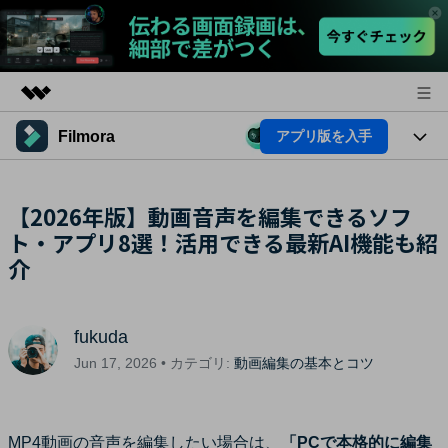
Filmora
アプリ版を入手
製品
AIGCサービス
法人・教育・パートナー
製品
【2026年版】動画音声を編集できるソフ
ユーティリティ
概要
ト・アプリ8選！活用できる最新AI機能も紹
プラットフォーム
企業情報
AI機能
ソリューション
介
製品機能
プラン＆価格
AI機能
活用法
AIヒント
fukuda
サポート
Filmoraのユーザー層
動画編集関連知識
Jun 17, 2026 • カテゴリ:
動画編集の基本とコツ
ビデオソリューション
動画編集のコツ
サポート
MP4動画の音声を編集したい場合は、
「PCで本格的に編集