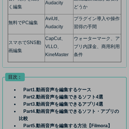
Audacity
く編集
どうか
AviUtl、
プラグイン導入や操作
無料でPC編集
Audacity
習得の手間
CapCut、
ウォーターマーク、ア
スマホでSNS動
VLLO、
プリ内課金、商用利用
画編集
KineMaster
条件
目次：
Part1.動画音声を編集するケース
Part2.動画音声を編集できるソフト4選
Part3.動画音声を編集できるアプリ4選
Part4.動画音声を編集できるソフト・アプリの
比較
Part5.動画音声を編集する方法【Filmora】