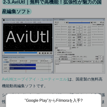
2-3.AviUtl｜無料で高機能！拡張性が魅力の国
産編集ソフト
AviUtl(エーブイアイ・ユーティーエル)
は、国産製の無料高
機能動画編集ソフトです。
シンプルなインターフェースながら、プラグインによる拡張
"Google Play"からFilmoraを入手?
性が高く、無料志向の強い多くのユーザーに愛用されていま