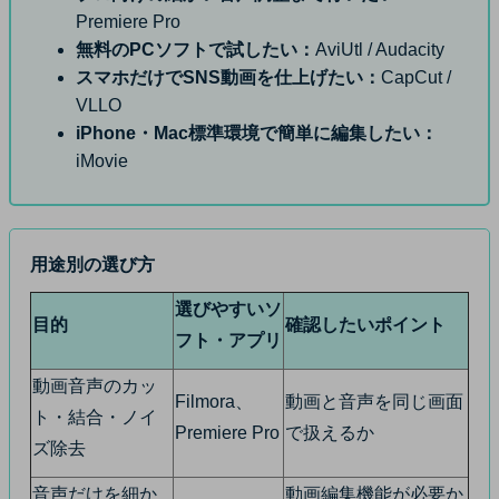
Premiere Pro
無料のPCソフトで試したい：
AviUtl / Audacity
スマホだけでSNS動画を仕上げたい：
CapCut /
VLLO
iPhone・Mac標準環境で簡単に編集したい：
iMovie
用途別の選び方
選びやすいソ
目的
確認したいポイント
フト・アプリ
動画音声のカッ
Filmora、
動画と音声を同じ画面
ト・結合・ノイ
Premiere Pro
で扱えるか
ズ除去
音声だけを細か
動画編集機能が必要か