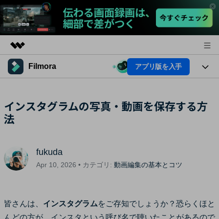
Filmora
アプリ版を入手
製品
AIGCサービス
法人・教育・パートナー
製品
インスタグラムの写真・動画を保存する方
ユーティリティ
概要
法
プラットフォーム
企業情報
AI機能
ソリューション
製品機能
プラン＆価格
AI機能
活用法
fukuda
AIヒント
サポート
Apr 10, 2026 • カテゴリ:
動画編集の基本とコツ
Filmoraのユーザー層
動画編集関連知識
ビデオソリューション
動画編集のコツ
皆さんは、
インスタグラム
をご存知でしょうか？恐らくほと
サポート
んどの方が、インスタという呼び名で聴いたことがあるので