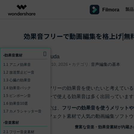
製品
Filmora
製品
AIGCサービス
概要
ソリューシ
プラットフォーム
サポート
動画編集のコツ
Filmoraのユーザー層
効果音フリーで動画編集を格上げ|無
動画編集＆変換
作図＆製図
PDF ソリ
法人向け
Filmora AI
動画編集ソフトと方法
インフルエンサー
A
Filmora
EdrawMax
PDFelemen
学生・教員向け
AIによる次世代編集
デスクトップ
Filmoraバージョン情報
クリ
Filmora - Windows動画編集ソフト
動画編集ソフト
ベクタードローソフト
•効果音素材
fukuda
詳しく見る >>
代理店募集
最新の製品ニュースとアップデート情報
ビジネス動画編集関連知識
クリ
NEW
UniConverter
EdrawMind
Apr 10, 2026 • カテゴリ:
音声編集の基本
1.1 アニメ効果音
Filmora - Mac動画編集ソフト
SMB
V
動画変換ソフト
マインドマップソフト
1.2 放送禁止ピー音
パートナープログ
DVD Memory
ラム
動画編集の高度スキル・テクニッ
1.3 心臓の効果音
A
Filmora操作ガイド
Fi
DVD作成ソフト
モバイル
Filmora - iOS動画編集アプリ
フリーランサー
動画編集にフリーの効果音を使いたいと考えている
1.4 効果音パック
DemoCreator
Filmoraのステップバイステップガイドを学ぶ
サポ
動画再生ソフトと方法
A
1.5 ピンポーン音
です。フリーで使える効果音は多く出回っています
Filmora - Android動画編集アプリ
画面録画ソフト
1.6 効果音10選
マーケター
Media.io
今回の記事では、
フリーの効果音を使うメリットや
Filmora - iPad版
音声編集の基本知識
1.7 カメラシャッター音
AI動画・画像・音楽ジェネレーター
クリエイター収益化
友達
楽素材やエフェクト素材で人気の動画編集ソフトウェア
プログラム
SelfyzAI
招待
•音楽素材
AI動画・画像編集アプリ
動画編集アプリまとめ
豊富な音楽・効果音素材が内蔵され
オンライン
創造力を収益に変えましょう！
Filmora - オンライン動画編集
2.1 フリー音楽素材