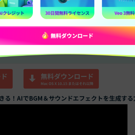
効果音生成
】で面白い効果音を生成する
ト：お化けの笑い声、hahahaha）
きる！AIでBGM＆サウンドエフェクトを生成する