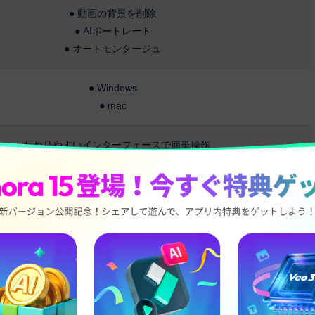
● 動画の背景を削除
● AIポートレート
● オートモンタージュ
● Windows
● mac
● わかりやすいインターフェースで簡単操作
●
50万種類のBGMと効果音が搭載される
● テキストから効果音を生成できる
● マルチプラットプランならスマホアプリで操作可能
● 無料のフォントパックをダウンロード可能
インターフェースになっています。画面に表示されるパネル数
な操作で動画編集をスムーズに行えます。
配置が可能です。使用頻度の高いツールをカスタムできれば、