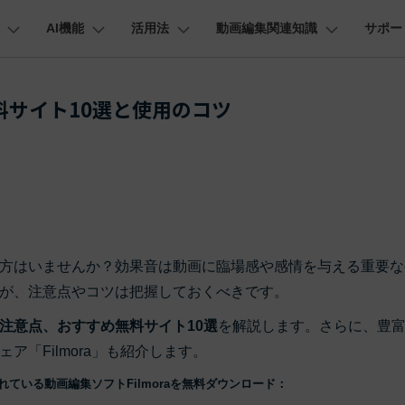
AI機能
活用法
動画編集関連知識
サポー
法人・教育・パートナー
企業情報
プラン＆価格
ョン
ユーテ
会社概要
AI機能
ビデオソリューション
製品機能
カスタマーサポート
料サイト10選と使用のコツ
創業者メッセージ
ューション
PDF編集
作図＆製図
動画編集＆変換
データ
動画
FAQs
オーディオ
採用情報
I 画像から動画生成
YouTube・SNS動画編集
YouTube収益化
AI 動画ノイズ除去
解説動画
そ
C
Veo 3.1
t
PDFelement
EdrawMind
Filmora
Recover
エイターハブ
PDF編集ソフト
データ復
NEW
お客様からよくあるご質問を掲載してお
お問い合わせ
EdrawMax
UniConverter
AI テキストから動画生成
ります
エイターハブで無限の創造性を発揮しよう
YouTubeショート動画作成方法
画面録画
オートモンタージュ
スラ
PDFelement Cloud
Repairi
オープニング動画
スライドショー動画
AI 音声補正
eo 3.1
電子署名とクラウドサービス
動画・写
お問い合わせ
HiPDF
Dr.Fon
ク
ソーシャルメディア動画編集
キーフレーム
オーディオスペクトラム
結婚
I画像生成
テキスト読み上げ
lmora動作環境
PDF編集オンラインツール
スマート
プロモーションビデオ
無料でサポートチームにお問い合わせく
商品紹介動画
方はいませんか？効果音は動画に臨場感や感情を与える重要な
ださい
ートされている形式、デバイス、GPU の完全なリスト
Mobile
YouTube動画エディタで動画を編集する方法
サブシーケンス
オーディオ同期
動画
NEW
I 延長
AI ポートレート
NEW
が、注意点やコツは把握しておくべきです。
スマホ間
バージョンダウン
すべてのソリューション 
FamiSa
注意点、おすすめ無料サイト10選
を解説します。さらに、豊
AI オブジェクトリムーバー
AI自動文字起こし
Youtubeのオープニング動画を作る方法
平面トラッキング
無音検出
アニ
NEW
子供の安
紹介プログラム
Filmora の旧バージョンをご利用いただ
NEW
「Filmora」も紹介します。
けます
して、ポイントを獲得しよう！
YouTube動画編集ソフトおすすめTOP10
マルチカメラ編集
ボイスチェンジャー
動画
NEW
NE
ている動画編集ソフトFilmoraを無料ダウンロード：
無料ダウンロード
法人向け