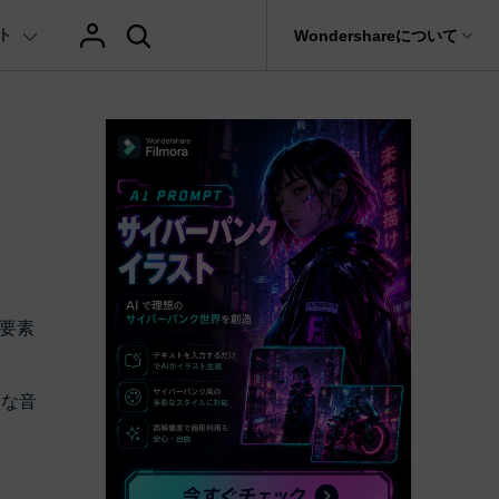
ト
サポート
Wondershareについて
ィリティ
会社情報
AIヒント
ブランド紹介
復元・バックアップ
データ復元・転送
法人様向けお問い合わせ窓口
テキスト
レビュー
アセット
の他のコツ
hatGPT & AI機能
動画マーケティング
AIイラストや画像生成サイト
Filmora動画講座
it
Dr.Fone
Wondershareについて
元ソフト
Filmoraのニュースとレビューについて詳し
Recoverit
AI動画編集
く見る
AI絵自動生成ツール
サポートセンター
イドショー作成関連知識
テキスト挿入
動画エフェクト
Filmora 101ガイド
NEW
t
プレゼンテーション動画
真・ファイル修復ソフト
AIマーケティング
協業実績
AI画像生成ツール
e
式ムービー作成テクニック
テキスト読み上げ(TTS)
テンプレートプリセット
Filmoraラーニング・セ
フォン管理ソフト
TikTok広告動画
Filmora製品や、公式キャラクターとのコラ
要素
AI音声生成ツール
AIアップスケーリングビデオ
ボ実績
Trans
に使えるエフェクト素材おすすめ
自動字幕起こし(STT)
AIポートレート
Filmora基本動画チュー
のデータ転送ソフト
>
fe
富な音
メ動画の関連知識
テキストアニメーション
Boris FX
Filmoraの使い方とコツ
全を守るアプリ
もっと見る >
クリエーティビティーに関する記事
オートキャプション
NewBlue FX
YouTube公式チャンネル
W
NEW