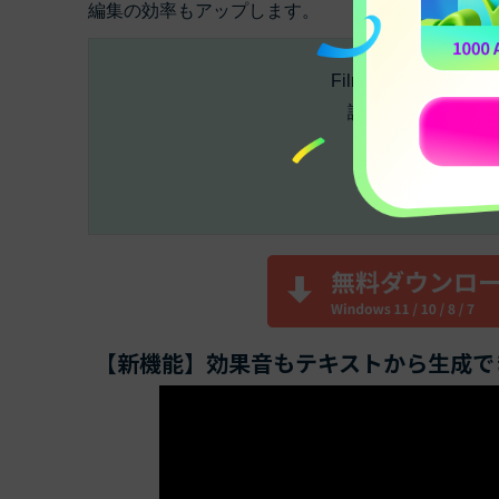
編集の効率もアップします。
Filmora新機能【
AI
試聴する（プロンプ
【新機能】効果音もテキストから生成で