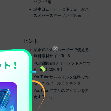
ソフト5選
誕生日ムービーに使える！おス
スメバースデーソング10選
ヒント
結婚式の余興ムービーで使える
無料素材サイトTop5
PC画面録画フリーソフトおすす
め6選【2026年】
YouTubeサムネイルを無料で作
成できるツールランキング
は少な
YouTubeアプリのアイコンを変
更するには
動画