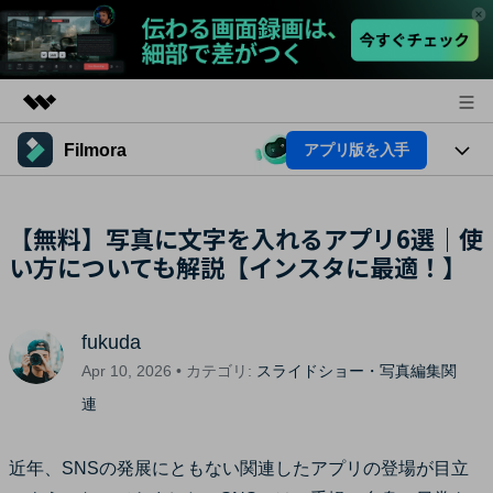
Filmora
アプリ版を入手
製品
AIGCサービス
法人・教育・パートナー
製品
【無料】写真に文字を入れるアプリ6選｜使
ユーティリティ
概要
い方についても解説【インスタに最適！】
プラットフォーム
企業情報
AI機能
ソリューション
製品機能
プラン＆価格
AI機能
活用法
fukuda
AIヒント
サポート
Apr 10, 2026 • カテゴリ:
スライドショー・写真編集関
Filmoraのユーザー層
動画編集関連知識
連
ビデオソリューション
動画編集のコツ
サポート
近年、SNSの発展にともない関連したアプリの登場が目立