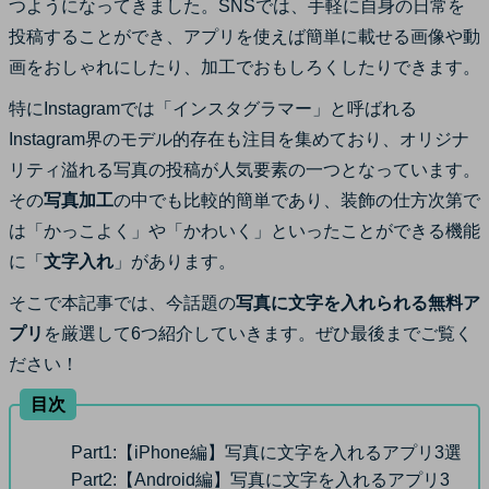
つようになってきました。SNSでは、手軽に自身の日常を
サポート
投稿することができ、アプリを使えば簡単に載せる画像や動
ログイン
購入する
カスタマーサポート
画をおしゃれにしたり、加工でおもしろくしたりできます。
特にInstagramでは「インスタグラマー」と呼ばれる
ブランド紹介
検索
Instagram界のモデル的存在も注目を集めており、オリジナ
リティ溢れる写真の投稿が人気要素の一つとなっています。
その
写真加工
の中でも比較的簡単であり、装飾の仕方次第で
は「かっこよく」や「かわいく」といったことができる機能
に「
文字入れ
」があります。
そこで本記事では、今話題の
写真に文字を入れられる無料ア
プリ
を厳選して6つ紹介していきます。ぜひ最後までご覧く
ださい！
目次
Part1:
【iPhone編】写真に文字を入れるアプリ3選
Part2:
【Android編】写真に文字を入れるアプリ3