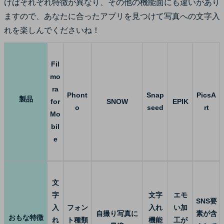
けばそれぞれ特徴が異なり、その他の機能面にも違いがあり
ますので、あなたに合ったアプリを見つけて写真への文字入
れを楽しんでくださいね！
Fil
mo
ra
Phont
Snap
PicsA
製品
for
SNOW
EPIK
o
seed
rt
Mo
bil
e
文
字
文字
エモ
SNS要
入
フォン
入れ
い加
自撮り写真に
素が含
おもな特徴
れ
ト種類
機能
工が