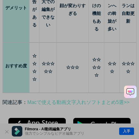
告
大での
顔が変わりす
けの
ンへ
ランは
デメリット
が
編集が
ぎる
機能
の斡
自動更
あ
できな
もあ
旋が
新
る
い
る
多い
☆
☆☆
☆
☆☆☆
☆☆
☆☆☆
おすすめ度
☆☆☆
☆☆
☆
☆☆
☆
☆
☆
☆
関連記事：
Macで使える動画文字入れソフトまとめ5選>>
Filmora - AI動画編集アプリ
入手
強力でシンプルなビデオ編集アプリ