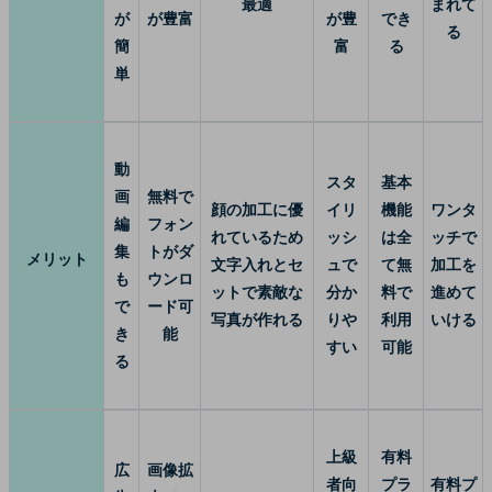
最適
まれて
が
が豊富
が豊
でき
る
簡
富
る
単
動
スタ
基本
画
無料で
顔の加工に優
イリ
機能
ワンタ
編
フォン
れているため
ッシ
は全
ッチで
集
トがダ
メリット
文字入れとセ
ュで
て無
加工を
も
ウンロ
ットで素敵な
分か
料で
進めて
で
ード可
写真が作れる
りや
利用
いける
き
能
すい
可能
る
上級
有料
広
画像拡
者向
プラ
有料プ