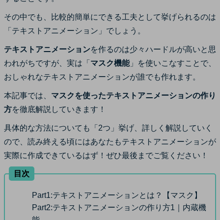
サポート
その中でも、比較的簡単にできる工夫として挙げられるのは
ログイン
購入する
カスタマーサポート
「テキストアニメーション」でしょう。
テキストアニメーション
を作るのは少々ハードルが高いと思
ブランド紹介
検索
われがちですが、実は「
マスク機能
」を使いこなすことで、
おしゃれなテキストアニメーションが誰でも作れます。
本記事では、
マスクを使ったテキストアニメーションの作り
方
を徹底解説していきます！
具体的な方法についても「2つ」挙げ、詳しく解説していく
ので、読み終える頃にはあなたもテキストアニメーションが
実際に作成できているはず！ぜひ最後までご覧ください！
目次
Part1:
テキストアニメーションとは？【マスク】
Part2:
テキストアニメーションの作り方1｜内蔵機
能