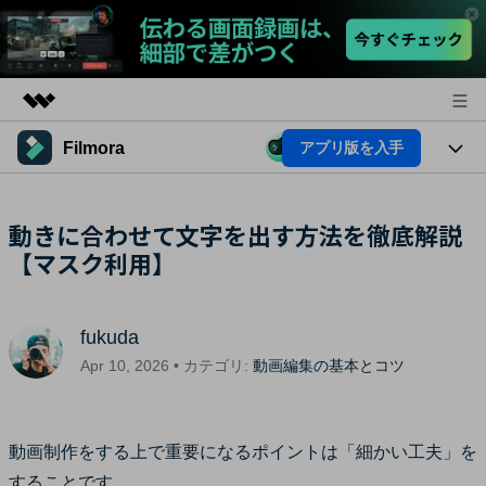
Filmora
アプリ版を入手
製品
AIGCサービス
法人・教育・パートナー
製品
動きに合わせて文字を出す方法を徹底解説
ユーティリティ
概要
【マスク利用】
プラットフォーム
企業情報
AI機能
ソリューション
製品機能
プラン＆価格
AI機能
活用法
fukuda
AIヒント
サポート
Apr 10, 2026 • カテゴリ:
動画編集の基本とコツ
Filmoraのユーザー層
動画編集関連知識
ビデオソリューション
動画編集のコツ
動画制作をする上で重要になるポイントは「細かい工夫」を
サポート
することです。