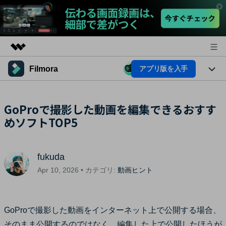
Filmora
アプリ版を入手
製品
AIGCサービス
法人・教育・パートナー
製品
GoProで撮影した動画を編集できるおすす
ユーティリティ
概要
めソフトTOP5
プラットフォーム
企業情報
AI機能
ソリューション
製品機能
プラン＆価格
AI機能
活用法
fukuda
AIヒント
サポート
Apr 10, 2026 • カテゴリ:
動画ヒント
Filmoraのユーザー層
動画編集関連知識
ビデオソリューション
動画編集のコツ
GoProで撮影した動画をインターネット上で公開する場合、
サポート
そのまま公開するのではなく、編集した上で公開したほうが