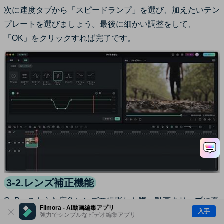
次に速度タブから「スピードランプ」を選び、加えたいテン
プレートを選びましょう。最後に細かい調整をして、
「OK」をクリックすれば完了です。
3-2.レンズ補正機能
GoProのような広角レンズで撮影した際、動画クリップに歪
Filmora - AI動画編集アプリ
入手
みが生じるときがあります。その場合に役立つのがレンズ補
強力でシンプルなビデオ編集アプリ