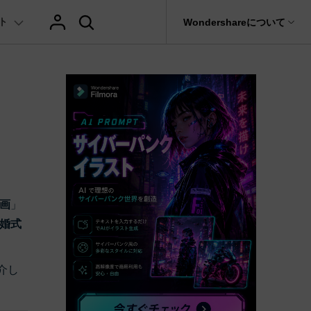
ト
サポート
Wondershareについて
ィリティ
会社情報
AIヒント
ブランド紹介
復元・バックアップ
データ復元・転送
法人様向けお問い合わせ窓口
テキスト
レビュー
アセット
の他のコツ
hatGPT & AI機能
動画マーケティング
AIイラストや画像生成サイト
Filmora動画講座
it
Dr.Fone
Wondershareについて
元ソフト
Filmoraのニュースとレビューについて詳し
Recoverit
AI動画編集
く見る
AI絵自動生成ツール
サポートセンター
イドショー作成関連知識
テキスト挿入
動画エフェクト
Filmora 101ガイド
NEW
t
プレゼンテーション動画
真・ファイル修復ソフト
AIマーケティング
協業実績
AI画像生成ツール
e
式ムービー作成テクニック
テキスト読み上げ(TTS)
テンプレートプリセット
Filmoraラーニング・セ
フォン管理ソフト
TikTok広告動画
Filmora製品や、公式キャラクターとのコラ
画
」
AI音声生成ツール
AIアップスケーリングビデオ
ボ実績
Trans
に使えるエフェクト素材おすすめ
自動字幕起こし(STT)
AIポートレート
Filmora基本動画チュー
婚式
のデータ転送ソフト
>
fe
メ動画の関連知識
テキストアニメーション
Boris FX
Filmoraの使い方とコツ
全を守るアプリ
介し
もっと見る >
クリエーティビティーに関する記事
オートキャプション
NewBlue FX
YouTube公式チャンネル
W
NEW