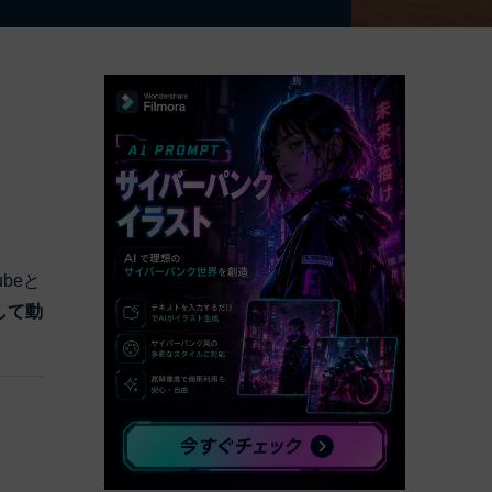
べての機能 >
beと
として動