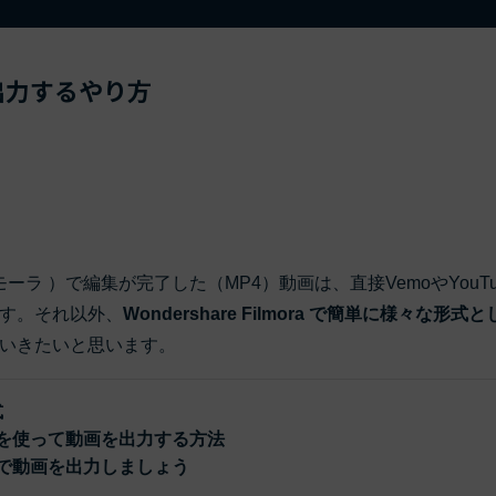
もっと見る >
ビジネス版
ブアセット）
もっと見る >
す
出力するやり方
Wondershare製品一覧
無料ダウンロード
無料ダウンロード
無料ダウンロード
無料ダウンロード
ーラ ）で編集が完了した（MP4）動画は、直接VemoやYouTu
す。それ以外、
Wondershare Filmora で簡単に様々な形式
いきたいと思います。
式
ィモーラ）を使って動画を出力する方法
ィモーラ）で動画を出力しましょう