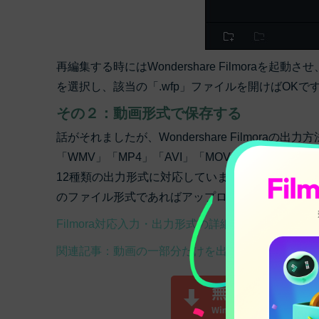
再編集する時にはWondershare Filmora
を選択し、該当の「.wfp」ファイルを開けばOKで
その２：動画形式で保存する
話がそれましたが、Wondershare Filmoraの出力
「WMV」「MP4」「AVI」「MOV」「FLV」「MK
12種類の出力形式に対応しています。このうち、YouT
のファイル形式であればアップロードが可能です。
Filmora対応入力・出力形式の詳細はコチラ≫
関連記事：動画の一部分だけを出力する方法｜Filmo