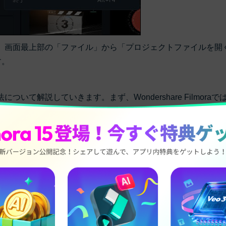
を起動させ、画面最上部の「ファイル」から「プロジェクトファイルを開
す。
方法について解説していきます。まず、Wondershare Filmoraで
V」「TS」「3GP」「MPEG-2」「WEBM」「GIF」「MP3」
ubeでは「MOV」「MP4」「AVI」「WMV」「FLV」「WE
ra新機能≫