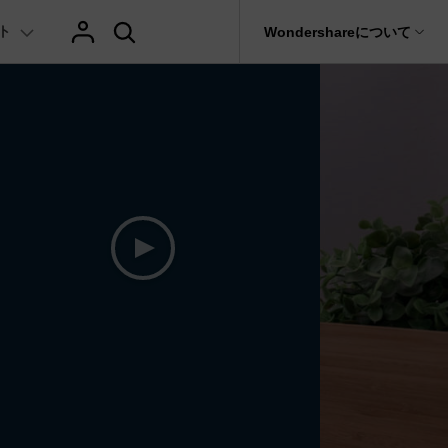
ト
サポート
Wondershareについて
ィリティ
会社情報
AIヒント
ブランド紹介
復元・バックアップ
データ復元・転送
法人様向けお問い合わせ窓口
テキスト
レビュー
アセット
の他のコツ
hatGPT & AI機能
動画マーケティング
AIイラストや画像生成サイト
Filmora動画講座
it
Dr.Fone
Wondershareについて
元ソフト
Filmoraのニュースとレビューについて詳し
Recoverit
AI動画編集
く見る
AI絵自動生成ツール
サポートセンター
イドショー作成関連知識
テキスト挿入
動画エフェクト
Filmora 101ガイド
NEW
t
プレゼンテーション動画
真・ファイル修復ソフト
AIマーケティング
協業実績
AI画像生成ツール
e
式ムービー作成テクニック
テキスト読み上げ(TTS)
テンプレートプリセット
Filmoraラーニング・セ
フォン管理ソフト
TikTok広告動画
Filmora製品や、公式キャラクターとのコラ
AI音声生成ツール
AIアップスケーリングビデオ
ボ実績
Trans
に使えるエフェクト素材おすすめ
自動字幕起こし(STT)
AIポートレート
Filmora基本動画チュー
のデータ転送ソフト
>
fe
メ動画の関連知識
テキストアニメーション
Boris FX
Filmoraの使い方とコツ
全を守るアプリ
もっと見る >
クリエーティビティーに関する記事
オートキャプション
NewBlue FX
YouTube公式チャンネル
W
NEW