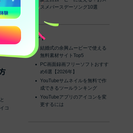
スメバースデーソング10選
ヒント
結婚式の余興ムービーで使える
無料素材サイトTop5
PC画面録画フリーソフトおすす
る方
め6選【2026年】
YouTubeサムネイルを無料で作
成できるツールランキング
YouTubeアプリのアイコンを変
と
更するには
イコ