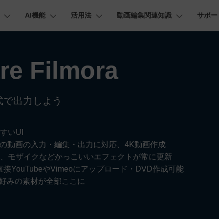
AI機能
活用法
動画編集関連知識
サポー
法人・教育・パートナー
企業情報
プラン＆価格
ョン
ユーテ
会社概要
AI機能
ビデオソリューション
製品機能
カスタマーサポート
創業者メッセージ
e Filmora
ューション
PDF編集
作図＆製図
動画編集＆変換
データ
動画
FAQs
オーディオ
採用情報
I 画像から動画生成
YouTube・SNS動画編集
YouTube収益化
AI 動画ノイズ除去
解説動画
そ
C
Veo 3.1
t
PDFelement
EdrawMind
Filmora
Recover
エイターハブ
PDF編集ソフト
データ復
NEW
お客様からよくあるご質問を掲載してお
お問い合わせ
式で出力しよう
EdrawMax
UniConverter
AI テキストから動画生成
ります
エイターハブで無限の創造性を発揮しよう
YouTubeショート動画作成方法
画面録画
オートモンタージュ
スラ
PDFelement Cloud
Repairi
オープニング動画
スライドショー動画
AI 音声補正
eo 3.1
電子署名とクラウドサービス
動画・写
お問い合わせ
HiPDF
Dr.Fon
ク
ソーシャルメディア動画編集
キーフレーム
オーディオスペクトラム
結婚
すいUI
I画像生成
テキスト読み上げ
lmora動作環境
PDF編集オンラインツール
スマート
プロモーションビデオ
無料でサポートチームにお問い合わせく
商品紹介動画
トの動画の入力・編集・出力に対応、4K動画作成
ださい
ートされている形式、デバイス、GPU の完全なリスト
Mobile
YouTube動画エディタで動画を編集する方法
サブシーケンス
オーディオ同期
動画
NEW
I 延長
AI ポートレート
NEW
、モザイクなどかっこいいエフェクトが常に更新
スマホ間
YouTubeやVimeoにアップロード・DVD作成可能
バージョンダウン
すべてのソリューション 
FamiSa
AI オブジェクトリムーバー
AI自動文字起こし
Youtubeのオープニング動画を作る方法
平面トラッキング
無音検出
アニ
あなた好みの素材が全部ここに
NEW
子供の安
紹介プログラム
Filmora の旧バージョンをご利用いただ
NEW
けます
して、ポイントを獲得しよう！
YouTube動画編集ソフトおすすめTOP10
マルチカメラ編集
ボイスチェンジャー
動画
NEW
NE
無料ダウンロード
法人向け