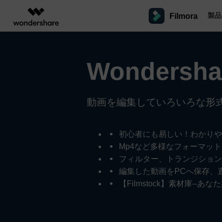
製品
Filmora
製品
AIGCサービス
概要
ソリューシ
プラットフォーム
サポート
動画編集のコツ
Filmoraのユーザー層
Wondershar
動画編集＆変換
作図＆製図
PDF ソリ
法人向け
Filmora AI
動画編集ソフトと方法
インフルエンサー
A
Filmora
EdrawMax
PDFelemen
学生・教員向け
AIによる次世代編集
デスクトップ
Filmoraバージョン情報
クリ
Filmora - Windows動画編集ソフト
動画編集ソフト
ベクタードローソフト
動画を編集していろいろな形
詳しく見る >>
代理店募集
最新の製品ニュースとアップデート情報
ビジネス動画編集関連知識
クリ
NEW
UniConverter
EdrawMind
Filmora - Mac動画編集ソフト
SMB
V
動画変換ソフト
マインドマップソフト
パートナープログ
DVD Memory
ラム
動画編集の高度スキル・テクニッ
初心者にも易しい！わかりや
A
Filmora操作ガイド
Fi
DVD作成ソフト
モバイル
Filmora - iOS動画編集アプリ
フリーランサー
Mp4など多様なフォーマッ
DemoCreator
Filmoraのステップバイステップガイドを学ぶ
サポ
動画再生ソフトと方法
A
フィルター、トランジション
Filmora - Android動画編集アプリ
画面録画ソフト
編集した動画をPCへ保存、直接
マーケター
Media.io
Filmora - iPad版
音声編集の基本知識
【Filmstock】素材庫--
AI動画・画像・音楽ジェネレーター
クリエイター収益化
友達
プログラム
SelfyzAI
招待
AI動画・画像編集アプリ
動画編集アプリまとめ
オンライン
創造力を収益に変えましょう！
Filmora - オンライン動画編集