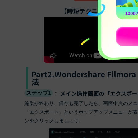
【時短テクニック】動画編集
Part2.Wondershare 
法
： メイン操作画面の「エクスポ
ステップ1
編集が終わり、保存も完了したら、画面中央のメニ
「エクスポート」というポップアップメニューが表
ンをクリックしましょう。