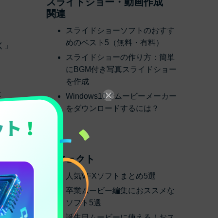
スライドショー・動画作成
関連
スライドショーソフトのおすす
めのベスト5（無料・有料）
く」
スライドショーの作り方：簡単
にBGM付き写真スライドショー
を作成
は
Windows10でムービーメーカー
という
をダウンロードするには？
BM」
エフェクト
人気VFXソフトまとめ5選
卒業ムービー編集におススメな
ソフト5選
誕生日ムービーに使える！おス