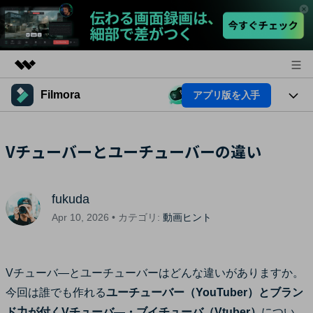
Filmora
アプリ版を入手
製品
AIGCサービス
法人・教育・パートナー
製品
Vチューバーとユーチューバーの違い
ユーティリティ
概要
プラットフォーム
企業情報
AI機能
ソリューション
製品機能
fukuda
プラン＆価格
AI機能
活用法
Apr 10, 2026 • カテゴリ:
動画ヒント
AIヒント
サポート
Filmoraのユーザー層
動画編集関連知識
Vチューバ―とユーチューバーはどんな違いがありますか。
ビデオソリューション
動画編集のコツ
今回は誰でも作れる
ユーチューバー（YouTuber）とブラン
サポート
ド力が付くVチューバ―・ブイチューバ（Vtuber）
につい