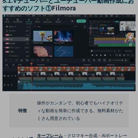
5.1.Vチューバ―とユーチューバー動画作成にお
Filmora
すすめのソフト①
操作がカンタンで、初心者でもハイクオリテ
特徴
ィな動画を簡単に作成できる。無料素材がた
くさん用意されている
キーフレーム
・クロマキー合成・AIポートレー