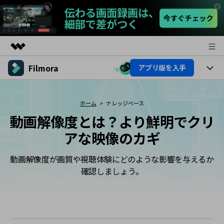
Filmora
アプリ版を入手
製品
AIGCサービス
製品
法人・教育・パートナー
ユーティリティ
ホーム
ナレッジベース
概要
プラットフォーム
動画解像度とは？より鮮明でクリ
AI機能
企業情報
ソリューション
アな映像のカギ
製品機能
AI機能
プラン＆価格
活用法
動画解像度が画質や視聴体験にどのような影響を与えるか
AIヒント
Filmoraのユーザー層
サポート
確認しましょう。
動画編集関連知識
ビデオソリューション
動画編集のコツ
サポート
サポート