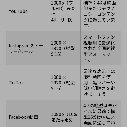
1080p（フ
標準；4Kは映画
ルHD）また
的またはテクノ
YouTube
は
ロジーコンテン
4K（UHD）
ツに適していま
す。
スマートフォン
1080 ×
視聴用に最適化
Instagramストー
1920（縦型
された全画面縦
リー/リール
9:16）
型フォーマッ
ト。
最適な表示には
1080 ×
縦型動画を使
TikTok
1920（縦型
用；黒いバーや
9:16）
低い明瞭さを避
けましょう。
4:5の縦型はモバ
イルに最適；横
1080p（16:9
Facebook動画
型16:9は幅広い
または4:5）
画面に適してい