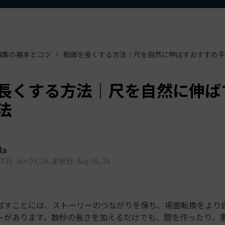
もっと見る >
ビジネス版
ブアセット）
もっと見る >
す
Wondershare製品一覧
無料ダウンロード
無料ダウンロード
編集の基本とコツ
動画を長くする方法｜尺を自然に伸ばすおすすめ手
無料ダウンロード
無料ダウンロード
長くする方法｜尺を自然に伸ば
法
da
: Jun 03, 26, 更新日: Aug 06, 26
ばすことには、ストーリーのつながりを保ち、場面転換をより
トがあります。数秒の長さを加えるだけでも、間を作ったり、