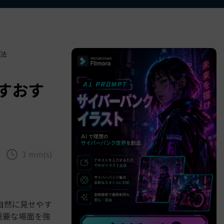
べての機能 >
法
すおす
3 min(s)
自然に見せやす
重要な場面を強