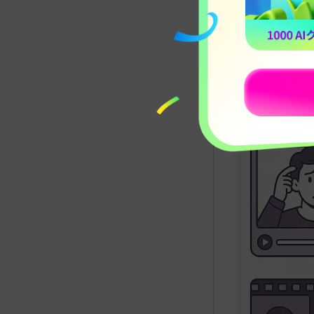
プラットフ
画長さが必
こともあり
方法2.