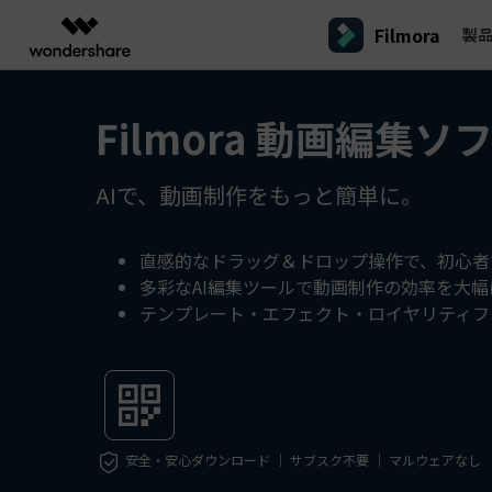
Filmora
製
製品
AIGCサービス
概要
ソリューシ
Filmora 動画編集ソ
プラットフォーム
サポート
動画編集のコツ
Filmoraのユーザー層
動画編集＆変換
作図＆製図
PDF ソリ
法人向け
Filmora AI
動画編集ソフトと方法
インフルエンサー
A
Filmora
EdrawMax
PDFeleme
学生・教員向け
AIで、動画制作をもっと簡単に。
AIによる次世代編集
デスクトップ
Filmora - Windows動画編集ソフト
Filmoraバージョン情報
クリ
動画編集ソフト
ベクタードローソフト
詳しく見る >>
代理店募集
A
最新の製品ニュースとアップデート情報
ビジネス動画編集関連知識
クリ
UniConverter
EdrawMind
NEW
Filmora - Mac動画編集ソフト
SMB
動画変換ソフト
マインドマップソフト
V
直感的なドラッグ＆ドロップ操作で、初心者
パートナープログ
多彩なAI編集ツールで動画制作の効率を大
DVD Memory
ラム
動画編集の高度スキル・テクニッ
A
DVD作成ソフト
Filmora操作ガイド
Fi
モバイル
テンプレート・エフェクト・ロイヤリティフ
フリーランサー
Filmora - iOS動画編集アプリ
DemoCreator
Filmoraのステップバイステップガイドを学ぶ
サポ
動画再生ソフトと方法
A
Filmora - Android動画編集アプリ
画面録画ソフト
マーケター
Media.io
Filmora - iPad版
音声編集の基本知識
AI動画・画像・音楽ジェネレーター
クリエイター収益化
友達
プログラム
SelfyzAI
招待
安全・安心ダウンロード ｜ サブスク不要 ｜ マルウェアなし
AI動画・画像編集アプリ
動画編集アプリまとめ
創造力を収益に変えましょう！
オンライン
Filmora - オンライン動画編集