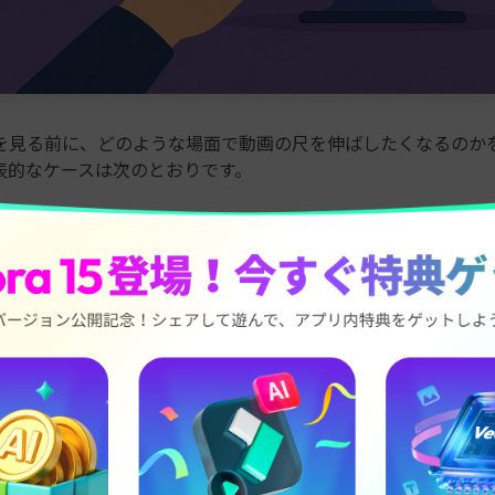
を見る前に、どのような場面で動画の尺を伸ばしたくなるのか
表的なケースは次のとおりです。
唐突な動画を自然に締めたいとき:
動画が急に終わる場合、少
ードアウト、クレジット、締めのメッセージなどを無理なく入
さに映像を合わせたいとき:
音楽のほうが長い場合、動画側を少
音声の終わりをそろえやすくなります。
ョン用の余白を作りたいとき:
シーン切り替えで数秒の余白が
おくとフェードやテキスト演出を入れやすくなります。
の流れを補強したいとき:
ある場面が短すぎて流れが途切れて
ることでテンポや感情のつながりを保ちやすくなります。