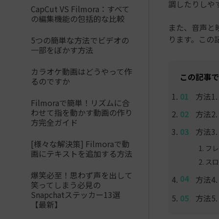
調したりしや
CapCut VS Filmora：すべて
の編集機能の包括的な比較
また、音声と
ります。この
5つの簡単な方法でビデオの
一部をぼかす方法
カラオケ動画はどうやって作
この記事で
るのですか
方法1
Filmoraで簡単！リズムに合
わせて指を動かす動画の作り
方法2
方完全ガイド
方法3
[様々な解決策] Filmoraで動
フレ
画にテキストを追加する方法
スロ
爆笑必至！思わず声を出して
方法4. 
笑ってしまう必見の
Snapchatステッカー13選
方法5
【最新】