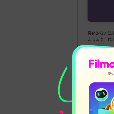
具体的な方法
ましょう。代
終わり方が
とで、フェ
ます。
BGMの長
と、映像と
トランジシ
を伸ばして
ストーリー
少し延長す