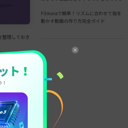
Filmoraで簡単！リズムに合わせて指を
動かす動画の作り方完全ガイド
を整理しておき
し長さを足すこ
れやすくなり
し延長する
必要な場合、尺
見えるときは、