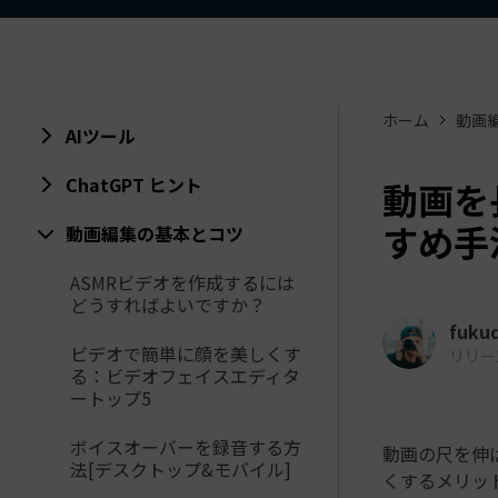
ToMoviee AI
オールインワンAI生成プラットフォーム
アセット
Creative Assets（クリエイティ
ホーム
動画
AIツール
ChatGPT ヒント
動画を
すめ手
動画編集の基本とコツ
ASMRビデオを作成するには
どうすればよいですか？
fuku
ビデオで簡単に顔を美しくす
リリース日
る：ビデオフェイスエディタ
ートップ5
ボイスオーバーを録音する方
動画の尺を伸
法[デスクトップ&モバイル]
くするメリッ