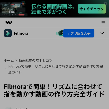
Filmora
アプリ版を入手
製品
AIGCサービス
製品
法人・教育・パートナー
ユーティリティ
概要
プラットフォーム
AI機能
企業情報
ホーム
動画編集の基本とコツ
ソリューション
製品機能
Filmoraで簡単！リズムに合わせて指を動かす動画の作り方完
AI機能
プラン＆価格
活用法
全ガイド
AIヒント
Filmoraのユーザー層
サポート
動画編集関連知識
Filmoraで簡単！リズムに合わせて
ビデオソリューション
指を動かす動画の作り方完全ガイド
動画編集のコツ
サポート
サポート