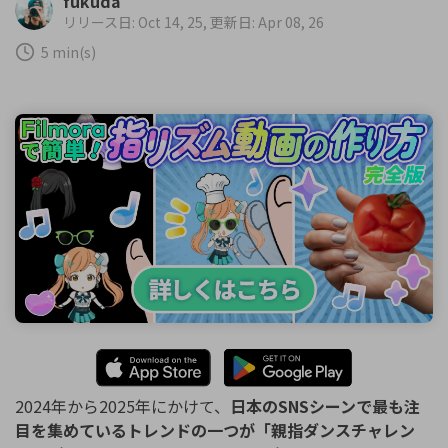
fukuda
購入する
ログイン
リリース日: Oct 14, 25, 更新日: Apr 08, 26
カスタマーサポート
5 min(s)
ブランド紹介
検索
2024年から2025年にかけて、
日本のSNSシーンで最も注
目を集めているトレンドの一つが「親指ダンスチャレン