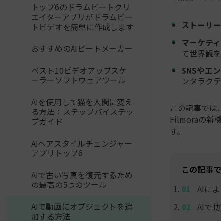
トップ6のドラムビートクリ
エイターアプリがドラムビー
ストーリー
トビデオを簡単に作成します
マーケティ
おすすめのAIビートメーカー
て世界観を
ベスト10ビデオアップスケ
SNSやエ
ーラーソフトウェアツール
ンタラクテ
AIを使用して猫を人間に変え
この記事では
る方法：ステップバイステッ
Filmora
プガイド
す。
AIヘアスタイルチェンジャー
アプリトップ6
この記事で
AIで古い写真を復元するため
の最高の5つのツール
AIに
AIで動画にオブジェクトを追
AIで
加する方法