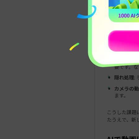
AI動画オブ
ポイントがあ
ライティン
ます。
サイズ感と
えます。
モーション
要です。な
隠れ処理
:
カメラの動
ます。
こうした課題
たうえで、新