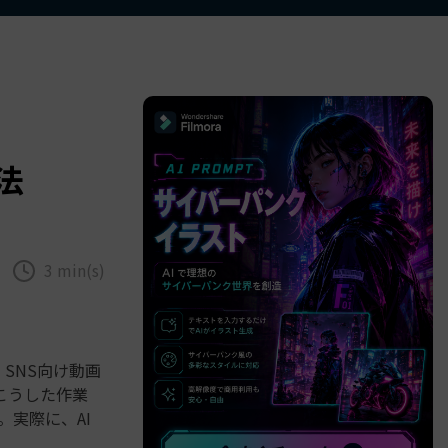
べての機能 >
法
3 min(s)
SNS向け動画
こうした作業
。実際に、AI
。