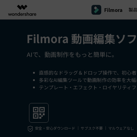
Filmora
製
製品
AIGCサービス
概要
ソリューシ
Filmora 動画編集ソ
プラットフォーム
サポート
動画編集のコツ
Filmoraのユーザー層
動画編集＆変換
作図＆製図
PDF ソリ
法人向け
Filmora AI
動画編集ソフトと方法
インフルエンサー
A
Filmora
EdrawMax
PDFeleme
学生・教員向け
AIで、動画制作をもっと簡単に。
AIによる次世代編集
デスクトップ
Filmora - Windows動画編集ソフト
Filmoraバージョン情報
クリ
動画編集ソフト
ベクタードローソフト
詳しく見る >>
代理店募集
A
最新の製品ニュースとアップデート情報
ビジネス動画編集関連知識
クリ
UniConverter
EdrawMind
NEW
Filmora - Mac動画編集ソフト
SMB
動画変換ソフト
マインドマップソフト
V
直感的なドラッグ＆ドロップ操作で、初心者
パートナープログ
多彩なAI編集ツールで動画制作の効率を大
DVD Memory
ラム
動画編集の高度スキル・テクニッ
A
DVD作成ソフト
Filmora操作ガイド
Fi
モバイル
テンプレート・エフェクト・ロイヤリティフ
フリーランサー
Filmora - iOS動画編集アプリ
DemoCreator
Filmoraのステップバイステップガイドを学ぶ
サポ
動画再生ソフトと方法
A
Filmora - Android動画編集アプリ
画面録画ソフト
マーケター
Media.io
Filmora - iPad版
音声編集の基本知識
AI動画・画像・音楽ジェネレーター
クリエイター収益化
友達
プログラム
SelfyzAI
招待
安全・安心ダウンロード ｜ サブスク不要 ｜ マルウェアなし
AI動画・画像編集アプリ
動画編集アプリまとめ
創造力を収益に変えましょう！
オンライン
Filmora - オンライン動画編集