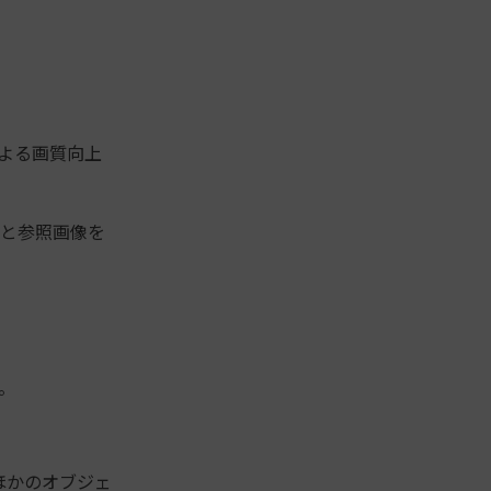
による画質向上
プトと参照画像を
。
ほかのオブジェ