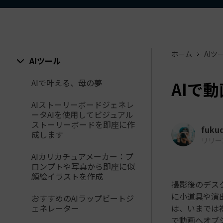
ToMoviee AI
オールインワンAI生成プラットフォーム
アセット
Creative Assets（クリエイティ
ホーム
AIツ
AIツール
AIで叶える、母の夢
AIで
AIストーリーボードジェネレ
ータAIを使用してビジュアル
ストーリーボードを即座に作
fuku
成します
リリース日
AIカリカチュアメーカー：プ
ロンプトや写真から即座に似
顔絵イラストを作成
撮影後のデス
に小道具や演
おすすめのAIラップビートジ
ェネレーター
は、いまでは複
で動画へオブ