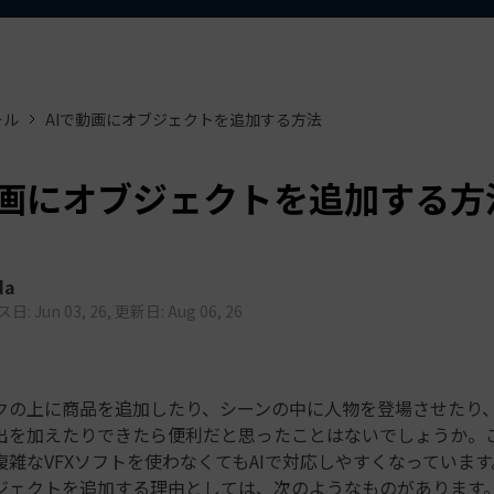
もっと見る >
ビジネス版
ブアセット）
もっと見る >
す
Wondershare製品一覧
無料ダウンロード
無料ダウンロード
ール
AIで動画にオブジェクトを追加する方法
無料ダウンロード
無料ダウンロード
動画にオブジェクトを追加する方
da
: Jun 03, 26, 更新日: Aug 06, 26
クの上に商品を追加したり、シーンの中に人物を登場させたり、
出を加えたりできたら便利だと思ったことはないでしょうか。
雑なVFXソフトを使わなくてもAIで対応しやすくなっています
ジェクトを追加する理由としては、次のようなものがあります