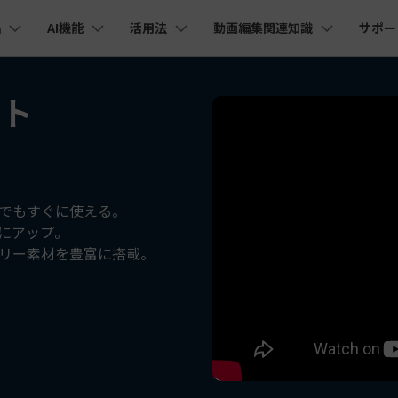
品
AI機能
活用法
動画編集関連知識
サポー
法人・教育・パートナー
企業情報
プラン＆価格
ョン
ユーテ
会社概要
フト
AI機能
ビデオソリューション
製品機能
カスタマーサポート
創業者メッセージ
ューション
PDF編集
作図＆製図
動画編集＆変換
データ
YouTube・SNS動画編集
動画
FAQs
オーディオ
そ
採用情報
I 画像から動画生成
YouTube収益化
AI 動画ノイズ除去
解説動画
C
nt
PDFelement
EdrawMind
Filmora
Recove
Veo 3.1
エイターハブ
PDF編集ソフト
データ復
NEW
お客様からよくあるご質問を掲載してお
お問い合わせ
EdrawMax
UniConverter
I テキストから動画生成
ります
エイターハブで無限の創造性を発揮しよう
YouTubeショート動画作成方法
画面録画
オートモンタージュ
スラ
PDFelement Cloud
Repairi
オープニング動画
スライドショー動画
AI 音声補正
電子署名とクラウドサービス
動画・写
eo 3.1
でもすぐに使える。
お問い合わせ
幅にアップ。
HiPDF
Dr.Fon
ク
ソーシャルメディア動画編集
キーフレーム
オーディオスペクトラム
結婚
I画像生成
テキスト読み上げ
PDF編集オンラインツール
スマート
lmora動作環境
リー素材を豊富に搭載。
プロモーションビデオ
無料でサポートチームにお問い合わせく
商品紹介動画
ださい
ートされている形式、デバイス、GPU の完全なリスト
Mobile
YouTube動画エディタで動画を編集する方法
サブシーケンス
オーディオ同期
動画
I 延長
AI ポートレート
NEW
NEW
スマホ間
すべてのソリューション 
バージョンダウン
FamiSa
AI オブジェクトリムーバー
AI自動文字起こし
Youtubeのオープニング動画を作る方法
平面トラッキング
無音検出
アニ
NEW
子供の安
紹介プログラム
Filmora の旧バージョンをご利用いただ
NEW
けます
して、ポイントを獲得しよう！
YouTube動画編集ソフトおすすめTOP10
マルチカメラ編集
ボイスチェンジャー
動画
NEW
NE
無料ダウンロード
法人向け