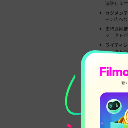
追跡します
セグメンテ
ーン内へな
奥行き推定
ジェクトが
ライティン
ジェクトが
時間的な一
安定させま
手作業の合成
ます。細かな
ものに集中し
AIで動