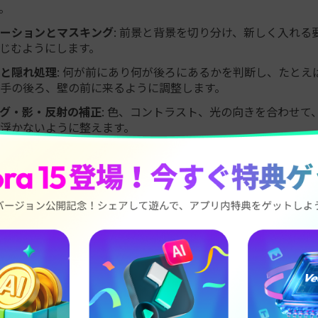
。
ーションとマスキング
: 前景と背景を切り分け、新しく入れる
じむようにします。
と隠れ処理
: 何が前にあり何が後ろにあるかを判断し、たとえ
手の後ろ、壁の前に来るように調整します。
グ・影・反射の補正
: 色、コントラスト、光の向きを合わせて
浮かないように整えます。
貫性
: フレームごとのズレやノイズ、不自然な形の変化を抑え
す。
編集と比べると、AIはスピード、精度、表現の自由度で大きな
フレーム単位の追跡やマスキングをAIに任せることで、制作者
やすくなります。
画にオブジェクトを入れるときの主な課題