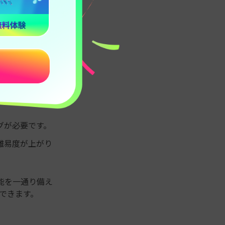
つか注意すべき
、不自然に見え
トが場違いに見
うなブラーが必
グが必要です。
難易度が上がり
能を一通り備え
できます。