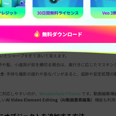
ジェクト追加は便利ですが、自然な仕上がりを目指すなら、いく
ります。
グの不一致
: 追加したオブジェクトだけ光の当たり方が違うと
遠近感
: カメラ位置やレンズ感に合っていないと、オブジェク
ブラー
: 動きの速いシーンでは、追加オブジェクトにも同じよ
いとシャープすぎて浮いて見えます。
 手や髪、小道具が前を横切る場合は、奥行きに応じたマスキン
き
: 手持ち撮影の揺れや急なパンがあると、追跡や安定処理の
に対応しやすいのが、
Wondershare Filmora
です。動画編集機
しい
AI Video Element Editing（AI動画要素編集）
機能も利用