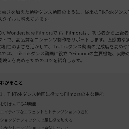
で動きを加えた動物ダンス動画のように、従来のTikTokダン
スタイルも増えています。
ondershare Filmoraです。
Filmora
は、初心者から上級者
フトで、高品質なコンテンツ制作をサポートします。直感的な
の相性のよさを活かして、TikTokダンス動画の完成度を高め
では、TikTokダンス動画に役立つFilmoraの主要機能、実
見映えを高めるためのコツを紹介します。
わかること
1：TikTokダンス動画に役立つFilmoraの主な機能
を引き立てるAI機能
エイティブなエフェクトとトランジションの追加
ショングラフィックスで躍動感を加える
らかなトランジションで自然につなぐ