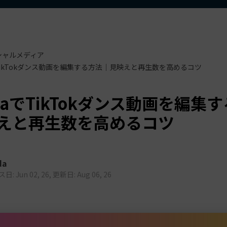
もっと見る >
ビジネス版
ブアセット）
もっと見る >
す
Wondershare製品一覧
無料ダウンロード
無料ダウンロード
シャルメディア
無料ダウンロード
無料ダウンロード
aでTikTokダンス動画を編集する方法｜見映えと再生数を高めるコツ
oraでTikTokダンス動画を編集
えと再生数を高めるコツ
da
: Jun 02, 26, 更新日: Aug 06, 26