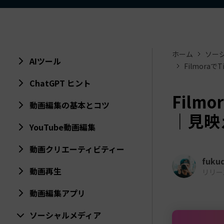
ToMoviee AI
オールインワンAI生成プラットフォーム
アセット
Creative Assets（クリエイティ
ホーム
ソー
AIツール
Filmor
ChatGPT ヒント
Film
動画編集の基本とコツ
｜見映
YouTube動画編集
動画クリエーティビティー
fuku
動画再生
リリース日
動画編集アプリ
ソーシャルメディア