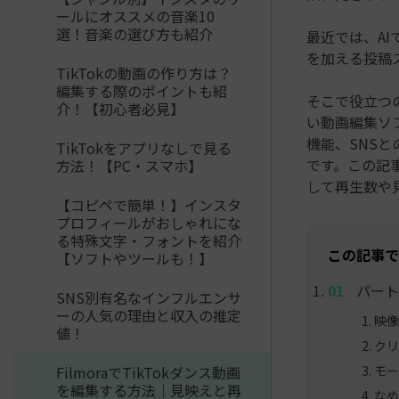
ールにオススメの音楽10
選！音楽の選び方も紹介
最近では、AI
を加える投稿
TikTokの動画の作り方は？
編集する際のポイントも紹
そこで役立つのがW
介！【初心者必見】
い動画編集ソ
機能、SNSと
TikTokをアプリなしで見る
です。この記事
方法！【PC・スマホ】
して再生数や
【コピペで簡単！】インスタ
プロフィールがおしゃれにな
る特殊文字・フォントを紹介
この記事で
【ソフトやツールも！】
パート
SNS別有名なインフルエンサ
ーの人気の理由と収入の推定
映像
値！
クリ
モー
FilmoraでTikTokダンス動画
を編集する方法｜見映えと再
なめ