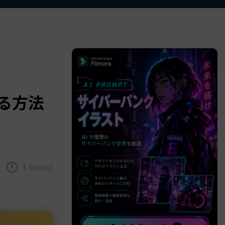
べての機能 >
する方法
3 min(s)