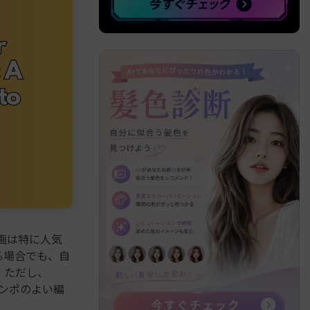
画は特に人気
る場合でも、自
。ただし、
テンポのよい編