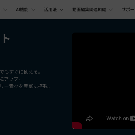
品
AI機能
活用法
動画編集関連知識
サポー
法人・教育・パートナー
企業情報
プラン＆価格
ョン
ユーテ
会社概要
フト
AI機能
ビデオソリューション
製品機能
カスタマーサポート
創業者メッセージ
ューション
PDF編集
作図＆製図
動画編集＆変換
データ
YouTube・SNS動画編集
動画
FAQs
オーディオ
そ
採用情報
I 画像から動画生成
YouTube収益化
AI 動画ノイズ除去
解説動画
C
nt
PDFelement
EdrawMind
Filmora
Recove
Veo 3.1
エイターハブ
PDF編集ソフト
データ復
NEW
お客様からよくあるご質問を掲載してお
お問い合わせ
EdrawMax
UniConverter
I テキストから動画生成
ります
エイターハブで無限の創造性を発揮しよう
YouTubeショート動画作成方法
画面録画
オートモンタージュ
スラ
PDFelement Cloud
Repairi
オープニング動画
スライドショー動画
AI 音声補正
電子署名とクラウドサービス
動画・写
eo 3.1
でもすぐに使える。
お問い合わせ
幅にアップ。
HiPDF
Dr.Fon
ク
ソーシャルメディア動画編集
キーフレーム
オーディオスペクトラム
結婚
I画像生成
テキスト読み上げ
PDF編集オンラインツール
スマート
lmora動作環境
リー素材を豊富に搭載。
プロモーションビデオ
無料でサポートチームにお問い合わせく
商品紹介動画
ださい
ートされている形式、デバイス、GPU の完全なリスト
Mobile
YouTube動画エディタで動画を編集する方法
サブシーケンス
オーディオ同期
動画
I 延長
AI ポートレート
NEW
NEW
スマホ間
すべてのソリューション 
バージョンダウン
FamiSa
AI オブジェクトリムーバー
AI自動文字起こし
Youtubeのオープニング動画を作る方法
平面トラッキング
無音検出
アニ
NEW
子供の安
紹介プログラム
Filmora の旧バージョンをご利用いただ
NEW
けます
して、ポイントを獲得しよう！
YouTube動画編集ソフトおすすめTOP10
マルチカメラ編集
ボイスチェンジャー
動画
NEW
NE
無料ダウンロード
法人向け