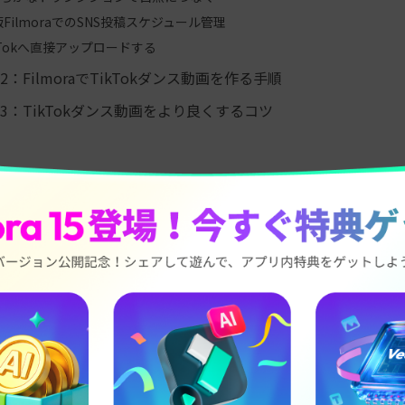
版FilmoraでのSNS投稿スケジュール管理
kTokへ直接アップロードする
2：FilmoraでTikTokダンス動画を作る手順
3：TikTokダンス動画をより良くするコツ
TikTokダンス動画に役立つFilmoraの
立てるAI機能
のAI機能は、編集作業を効率化しながら、見映えのよい仕上がりを
無料ダウンロード
無料ダウンロード