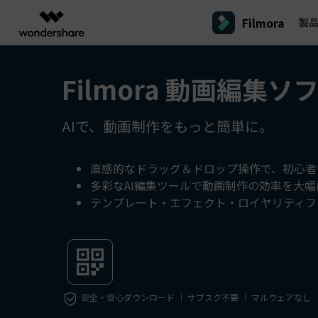
Filmora
製
製品
AIGCサービス
概要
ソリューシ
Filmora 動画編集ソ
プラットフォーム
サポート
動画編集のコツ
Filmoraのユーザー層
動画編集＆変換
作図＆製図
PDF ソリ
法人向け
Filmora AI
動画編集ソフトと方法
インフルエンサー
A
Filmora
EdrawMax
PDFeleme
学生・教員向け
AIで、動画制作をもっと簡単に。
AIによる次世代編集
デスクトップ
Filmora - Windows動画編集ソフト
Filmoraバージョン情報
クリ
動画編集ソフト
ベクタードローソフト
詳しく見る >>
代理店募集
A
最新の製品ニュースとアップデート情報
ビジネス動画編集関連知識
クリ
UniConverter
EdrawMind
NEW
Filmora - Mac動画編集ソフト
SMB
動画変換ソフト
マインドマップソフト
V
直感的なドラッグ＆ドロップ操作で、初心者
パートナープログ
多彩なAI編集ツールで動画制作の効率を大
DVD Memory
ラム
動画編集の高度スキル・テクニッ
A
DVD作成ソフト
Filmora操作ガイド
Fi
モバイル
テンプレート・エフェクト・ロイヤリティフ
フリーランサー
Filmora - iOS動画編集アプリ
DemoCreator
Filmoraのステップバイステップガイドを学ぶ
サポ
動画再生ソフトと方法
A
Filmora - Android動画編集アプリ
画面録画ソフト
マーケター
Media.io
Filmora - iPad版
音声編集の基本知識
AI動画・画像・音楽ジェネレーター
クリエイター収益化
友達
プログラム
SelfyzAI
招待
安全・安心ダウンロード ｜ サブスク不要 ｜ マルウェアなし
AI動画・画像編集アプリ
動画編集アプリまとめ
創造力を収益に変えましょう！
オンライン
Filmora - オンライン動画編集