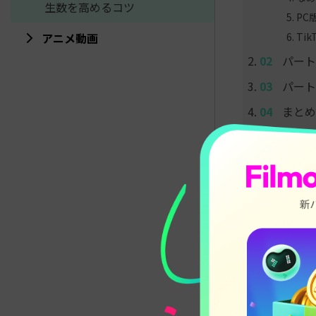
生数を高めるコツ
PC
Ti
アニメ動画
パート
パート
まとめ
パート1：
映像を引き
Filmora
くれます。