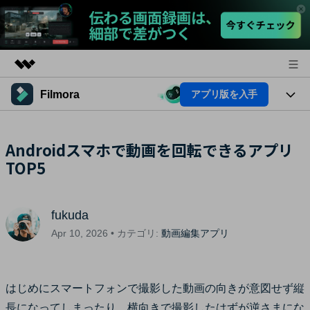
Filmora
アプリ版を入手
製品
AIGCサービス
法人・教育・パートナー
製品
Androidスマホで動画を回転できるアプリ
ユーティリティ
概要
TOP5
プラットフォーム
企業情報
AI機能
ソリューション
製品機能
プラン＆価格
AI機能
活用法
fukuda
AIヒント
サポート
Apr 10, 2026 • カテゴリ:
動画編集アプリ
Filmoraのユーザー層
動画編集関連知識
ビデオソリューション
動画編集のコツ
はじめにスマートフォンで撮影した動画の向きが意図せず縦
サポート
長になってしまったり、横向きで撮影したはずが逆さまにな