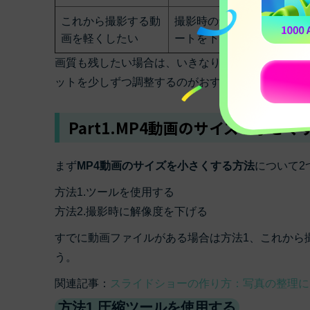
これから撮影する動
撮影時の解像度・フレーム
画を軽くしたい
ートを下げる
画質も残したい場合は、いきなり極端に圧縮するの
ットを少しずつ調整するのがおすすめです。
Part1.MP4動画のサイズを小さく
まず
MP4動画のサイズを小さくする方法
について2
方法1.ツールを使用する
方法2.撮影時に解像度を下げる
すでに動画ファイルがある場合は方法1、これから
う。
関連記事：
スライドショーの作り方：写真の整理に
方法1.圧縮ツールを使用する