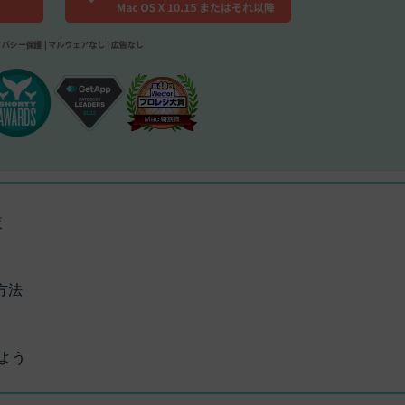
較
方法
ト
よう