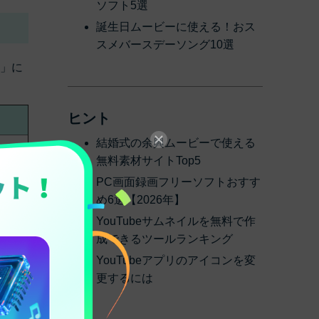
ソフト5選
誕生日ムービーに使える！おス
スメバースデーソング10選
法」に
ヒント
結婚式の余興ムービーで使える
が落
無料素材サイトTop5
PC画面録画フリーソフトおすす
め6選【2026年】
YouTubeサムネイルを無料で作
成できるツールランキング
境、
YouTubeアプリのアイコンを変
更するには
存形