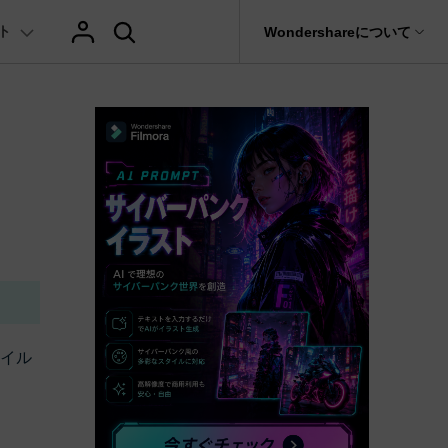
ト
サポート
Wondershareについて
ィリティ
会社情報
AIヒント
ブランド紹介
復元・バックアップ
データ復元・転送
法人様向けお問い合わせ窓口
テキスト
レビュー
アセット
の他のコツ
hatGPT & AI機能
動画マーケティング
AIイラストや画像生成サイト
Filmora動画講座
it
Dr.Fone
Wondershareについて
元ソフト
Filmoraのニュースとレビューについて詳し
Recoverit
AI動画編集
く見る
AI絵自動生成ツール
サポートセンター
イドショー作成関連知識
テキスト挿入
動画エフェクト
Filmora 101ガイド
NEW
t
プレゼンテーション動画
真・ファイル修復ソフト
AIマーケティング
協業実績
AI画像生成ツール
e
式ムービー作成テクニック
テキスト読み上げ(TTS)
テンプレートプリセット
Filmoraラーニング・セ
フォン管理ソフト
TikTok広告動画
Filmora製品や、公式キャラクターとのコラ
AI音声生成ツール
AIアップスケーリングビデオ
ボ実績
Trans
に使えるエフェクト素材おすすめ
自動字幕起こし(STT)
AIポートレート
Filmora基本動画チュー
のデータ転送ソフト
>
ァイル
fe
メ動画の関連知識
テキストアニメーション
Boris FX
Filmoraの使い方とコツ
全を守るアプリ
もっと見る >
クリエーティビティーに関する記事
オートキャプション
NewBlue FX
YouTube公式チャンネル
W
NEW