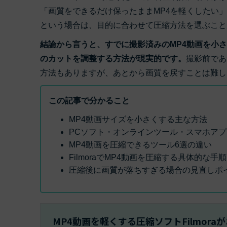
ToMoviee AI
「画質をできるだけ保ったままMP4を軽くしたい」
オールインワンAI生成プラットフォーム
アセット
Creative Assets（クリエイティ
という場合は、目的に合わせて圧縮方法を選ぶこと
結論から言うと、すでに撮影済みのMP4動画を小
のカットを調整する方法が現実的です。
撮影前であ
方法もありますが、あとから画質を戻すことは難し
この記事で分かること
MP4動画サイズを小さくする主な方法
PCソフト・オンラインツール・スマホア
MP4動画を圧縮できるツール6選の違い
FilmoraでMP4動画を圧縮する具体的な手順
圧縮後に画質が落ちすぎる場合の見直しポ
MP4動画を軽くする圧縮ソフトFilmora