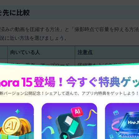
法を先に比較
影済みの動画を圧縮する方法」と「撮影時点で容量を抑える方
況に近い方法を選びましょう。
向いている人
注意点
ー
共有、保存、アップロード
圧縮率を上げすぎると画質
用に容量を下げたい人
ちやすい
で
不要部分のカットや画質調
インストール環境が必要
整も同時にしたい人
一時的にブラウザで済ませ
アップロード容量、通信環
う
たい人
プライバシー確認が必要
iPhone・Android内の動画
アプリごとに対応OSや保
を手軽に軽くしたい人
式が異なる