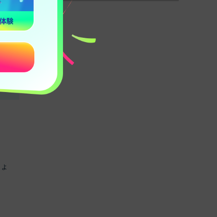
難し
のカ
しょ