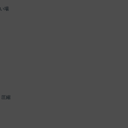
い場
、圧縮