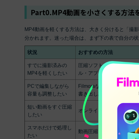
Part0.MP4動画を小さくする方
MP4動画を軽くする方法は、大きく分けると「撮
分かれます。迷った場合は、まず下の表で自分の状
状況
おすすめの方法
すでに撮影済みの
圧縮ソフト・オンラインツ
MP4を軽くしたい
ル・アプリを使う
PCで編集しながら
Filmoraなどの編集ソフト
容量も調整したい
書き出し設定を調整する
短い動画をすぐ圧縮
オンライン圧縮ツールを使
したい
スマホだけで処理し
動画圧縮アプリを使う
たい