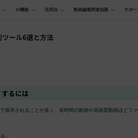
AI機能
活用法
動画編集関連知識
サポー
法人・教育・パートナー
企業情報
プラン＆価格
ョン
ユーテ
会社概要
AI機能
ビデオソリューション
製品機能
カスタマーサポート
利ツール6選と方法
創業者メッセージ
ューション
PDF編集
作図＆製図
動画編集＆変換
データ
動画
FAQs
オーディオ
採用情報
I 画像から動画生成
YouTube・SNS動画編集
YouTube収益化
AI 動画ノイズ除去
解説動画
そ
C
Veo 3.1
t
PDFelement
EdrawMind
Filmora
Recover
エイターハブ
PDF編集ソフト
データ復
NEW
お客様からよくあるご質問を掲載してお
お問い合わせ
EdrawMax
UniConverter
AI テキストから動画生成
ります
エイターハブで無限の創造性を発揮しよう
YouTubeショート動画作成方法
画面録画
オートモンタージュ
スラ
PDFelement Cloud
Repairi
オープニング動画
スライドショー動画
AI 音声補正
eo 3.1
電子署名とクラウドサービス
動画・写
お問い合わせ
HiPDF
Dr.Fon
ク
ソーシャルメディア動画編集
キーフレーム
オーディオスペクトラム
結婚
I画像生成
テキスト読み上げ
lmora動作環境
PDF編集オンラインツール
スマート
プロモーションビデオ
無料でサポートチームにお問い合わせく
商品紹介動画
くするには
ださい
ートされている形式、デバイス、GPU の完全なリスト
Mobile
YouTube動画エディタで動画を編集する方法
サブシーケンス
オーディオ同期
動画
NEW
I 延長
AI ポートレート
NEW
スマホ間
バージョンダウン
すべてのソリューション 
式で保存されることが多く、長時間の動画や高画質動画ほどフ
FamiSa
AI オブジェクトリムーバー
AI自動文字起こし
Youtubeのオープニング動画を作る方法
平面トラッキング
無音検出
アニ
NEW
子供の安
紹介プログラム
Filmora の旧バージョンをご利用いただ
NEW
けます
して、ポイントを獲得しよう！
YouTube動画編集ソフトおすすめTOP10
マルチカメラ編集
ボイスチェンジャー
動画
NEW
NE
無料ダウンロード
かる」
法人向け