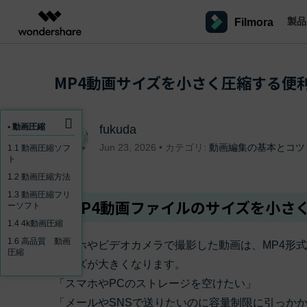
製品
Filmora
製品
AIGCサービス
概要
ソリューシ
プラットフォーム
サポート
動画編集のコツ
Filmoraのユーザー層
MP4動画サイズを小さく圧縮する便
動画編集＆変換
作図＆製図
PDF ソリ
法人向け
Filmora AI
動画編集ソフトと方法
インフルエンサー
A
Filmora
EdrawMax
PDFelemen
学生・教員向け
AIによる次世代編集
デスクトップ
Filmoraバージョン情報
クリ
Filmora - Windows動画編集ソフト
動画編集ソフト
ベクタードローソフト
• 動画圧縮
fukuda
詳しく見る >>
代理店募集
最新の製品ニュースとアップデート情報
ビジネス動画編集関連知識
クリ
NEW
UniConverter
EdrawMind
Jun 23, 2026 • カテゴリ:
動画編集の基本とコツ
1.1 動画圧縮ソフ
Filmora - Mac動画編集ソフト
SMB
V
動画変換ソフト
マインドマップソフト
ト
パートナープログ
1.2 動画圧縮方法
DVD Memory
ラム
動画編集の高度スキル・テクニッ
A
Filmora操作ガイド
Fi
DVD作成ソフト
モバイル
Filmora - iOS動画編集アプリ
1.3 動画圧縮フリ
フリーランサー
MP4動画ファイルのサイズを小さ
ーソフト
DemoCreator
Filmoraのステップバイステップガイドを学ぶ
サポ
動画再生ソフトと方法
A
Filmora - Android動画編集アプリ
画面録画ソフト
1.4 4k動画圧縮
マーケター
1.6 高品質 動画
Media.io
スマホやビデオカメラで撮影した動画は、MP4形
Filmora - iPad版
圧縮
音声編集の基本知識
AI動画・画像・音楽ジェネレーター
クリエイター収益化
友達
サイズが大きくなります。
プログラム
SelfyzAI
招待
「スマホやPCのストレージを空けたい」
AI動画・画像編集アプリ
動画編集アプリまとめ
オンライン
創造力を収益に変えましょう！
Filmora - オンライン動画編集
「メールやSNSで送りたいのに容量制限に引っか