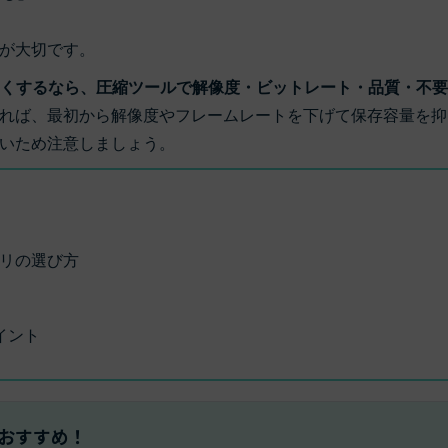
もっと見る >
ビジネス版
ブアセット）
もっと見る >
す
が大切です。
Wondershare製品一覧
無料ダウンロード
さくするなら、圧縮ツールで解像度・ビットレート・品質・不
無料ダウンロード
れば、最初から解像度やフレームレートを下げて保存容量を抑
無料ダウンロード
無料ダウンロード
いため注意しましょう。
プリの選び方
イント
がおすすめ！