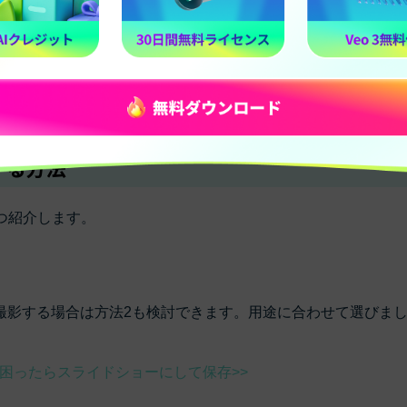
レ
記録用動画や確認用動画を
撮影後に高画質へ戻すのは
撮る人
い
ではなく、解像度・ビットレート・フレームレート・不要部分
する方法
つ紹介します。
撮影する場合は方法2も検討できます。用途に合わせて選びま
困ったらスライドショーにして保存>>