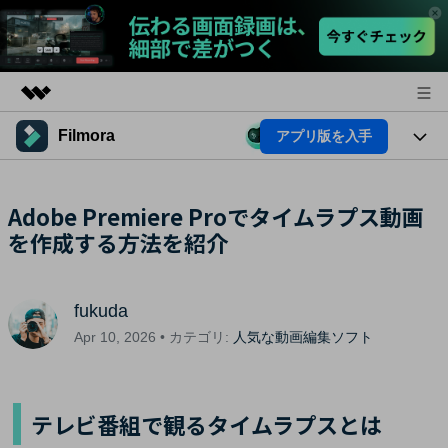
Filmora
アプリ版を入手
製品
AIGCサービス
法人・教育・パートナー
製品
Adobe Premiere Proでタイムラプス動画
ユーティリティ
概要
を作成する方法を紹介
プラットフォーム
企業情報
AI機能
ソリューション
製品機能
プラン＆価格
AI機能
活用法
fukuda
AIヒント
サポート
Apr 10, 2026 • カテゴリ:
人気な動画編集ソフト
Filmoraのユーザー層
動画編集関連知識
ビデオソリューション
動画編集のコツ
テレビ番組で観るタイムラプスとは
サポート