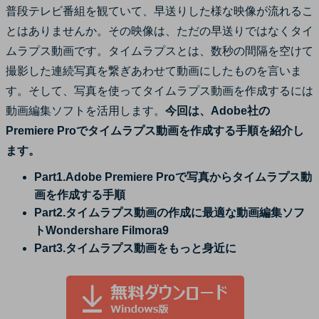
普段テレビ番組を観ていて、早送りした様な映像が流れるこ
サポート
ログイン
購入する
とはありませんか。その映像は、ただの早送りではなくタイ
カスタマーサポート
ムラプス動画です。タイムラプスとは、数秒の間隔を空けて
撮影した連続写真を繋ぎあわせて動画にしたものを言いま
ブランド紹介
検索
す。そして、写真を使ってタイムラプス動画を作成するには
動画編集ソフトを活用します。
今回は、Adobe社の
Premiere Proでタイムラプス動画を作成する手順を紹介し
ます。
Part1.Adobe Premiere Proで写真からタイムラプス動
画を作成する手順
Part2.タイムラプス動画の作成に最適な動画編集ソフ
トWondershare Filmora9
Part3.タイムラプス動画をもっと身近に