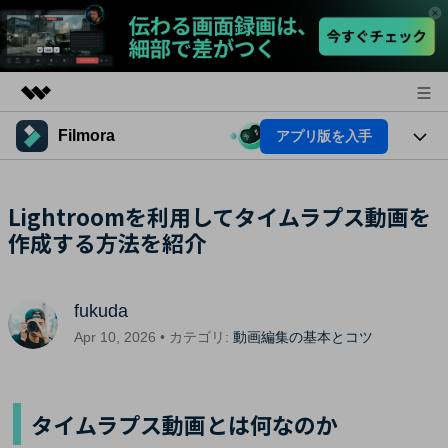
Filmora
アプリ版を入手
製品
AIGCサービス
法人・教育・パートナー
製品
Lightroomを利用してタイムラプス動画を
ユーティリティ
概要
作成する方法を紹介
プラットフォーム
企業情報
AI機能
ソリューション
製品機能
プラン＆価格
AI機能
活用法
fukuda
AIヒント
サポート
Apr 10, 2026 • カテゴリ:
動画編集の基本とコツ
Filmoraのユーザー層
動画編集関連知識
ビデオソリューション
動画編集のコツ
タイムラプス動画とは何なのか
サポート