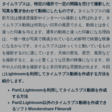
タイムラプスは、特定の場所で一定の間隔を空けて撮影した
サポート
ログイン
購入する
写真を繋ぎ合わせて動画にしたものです。
タイムラプスの撮
カスタマーサポート
影方法は微速度撮影やインターバル撮影とも呼ばれます。タ
イムラプス動画は何気ない日常の風景でさえ、動画とは全く
ブランド紹介
検索
違った印象を与えます。通常の動画と違った印象になる理由
は、一枚一枚が写真で構成されているため鮮明で綺麗な映像
になるからです。タイムラプスはゆっくりと動いているもの
を撮影するのに適しています。天候の変化、星空、風景など
を撮影すると、あっと驚くような圧巻の映像になります。街
中や人の往来を撮影すると非日常的な雰囲気が出ます。今回
は
Lightroomを利用してタイムラプス動画を作成する方法を
紹介します。
Part1.Lightroomを利用してタイムラプス動画を作成
する方法
Part2.Lightroom以外のタイムラプス動画を作成でき
るソフトWondershare Filmora9