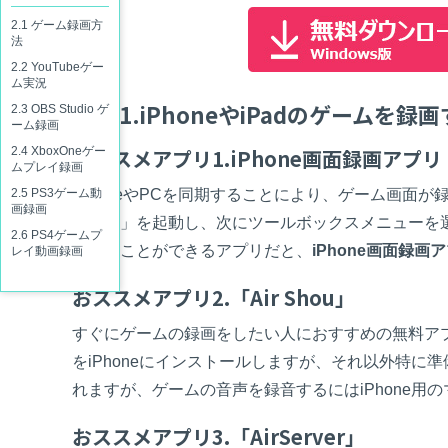
創造力を収益に変えましょう！
ToMoviee AI
オールインワンAI生成プラットフォーム
2.1 ゲーム録画方
法
アセット
Creative Assets（クリエイティブ
2.2 YouTubeゲー
ム実況
Part1.iPhoneやiPadのゲームを録
2.3 OBS Studio ゲ
ーム録画
2.4 XboxOneゲー
おススメアプリ1.iPhone画面録画アプリ
ムプレイ録画
2.5 PS3ゲーム動
iPhoneやPCを同期することにより、ゲーム画面が録画す
画録画
面録画」を起動し、次にツールボックスメニューを選び、i
2.6 PS4ゲームプ
作することができるアプリだと、
iPhone画面録画
レイ動画録画
おススメアプリ2.「Air Shou」
すぐにゲームの録画をしたい人におすすめの無料アプ
をiPhoneにインストールしますが、それ以外特に
れますが、ゲームの音声を録音するにはiPhone用
おススメアプリ3.「AirServer」