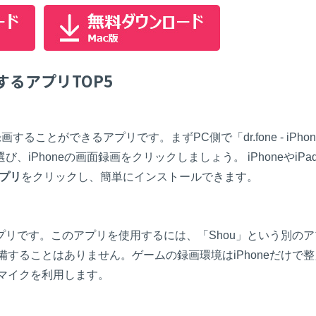
もっと見る >
法人向け
アセット）
もっと見る >
す
無料ダウンロード
Wondershare製品一覧
ビジネス版
画するアプリTOP5
無料ダウンロード
無料ダウンロード
無料ダウンロード
ることができるアプリです。まずPC側で「dr.fone - iPhon
Phoneの画面録画をクリックしましょう。 iPhoneやiPa
アプリ
をクリックし、簡単にインストールできます。
リです。このアプリを使用するには、「Shou」という別のア
準備することはありません。ゲームの録画環境はiPhoneだけで
のマイクを利用します。