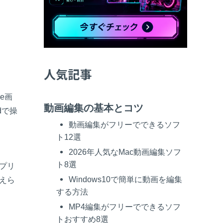
べての機能 >
人気記事
e画
動画編集の基本とコツ
dで操
動画編集がフリーでできるソフ
ト12選
2026年人気なMac動画編集ソフ
ト8選
プリ
Windows10で簡単に動画を編集
整えら
する方法
MP4編集がフリーでできるソフ
トおすすめ8選