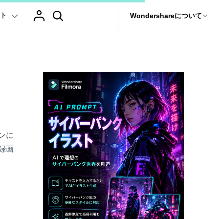
ト
サポート
Wondershareについて
ィリティ
会社情報
AIヒント
ブランド紹介
復元・バックアップ
データ復元・転送
法人様向けお問い合わせ窓口
ChatGPT & AI機能
動画マーケティング
AIイラストや画像生成サイト
it
Dr.Fone
テキスト
レビュー
アセット
Wondershareについて
の他のコツ
Filmora動画講座
元ソフト
Filmoraのニュースとレビューについて詳し
Recoverit
AI動画編集
AI絵自動生成ツール
サポートセンター
t
く見る
イドショー作成関連知識
テキスト挿入
動画エフェクト
Filmora 101ガイド
NEW
プレゼンテーション動画
真・ファイル修復ソフト
AIマーケティング
AI画像生成ツール
e
式ムービー作成テクニック
テキスト読み上げ(TTS)
協業実績
テンプレートプリセット
Filmoraラーニング・セ
ンに
フォン管理ソフト
TikTok広告動画
AI音声生成ツール
AIアップスケーリングビデオ
録画
Filmora製品や、公式キャラクターとのコラ
Trans
ボ実績
のデータ転送ソフト
に使えるエフェクト素材おすすめ
自動字幕起こし(STT)
AIポートレート
Filmora基本動画チュー
>
fe
全を守るアプリ
メ動画の関連知識
テキストアニメーション
Boris FX
Filmoraの使い方とコツ
もっと見る >
け
クリエーティビティーに関する記事
オートキャプション
NewBlue FX
YouTube公式チャンネル
NEW