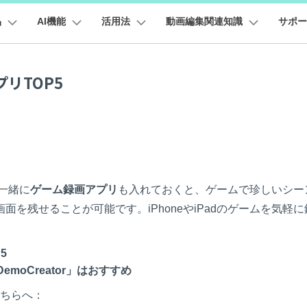
品
AI機能
活用法
動画編集関連知識
サポー
法人・教育・パートナー
企業情報
プラン＆価格
ョン
ユーテ
会社概要
I機能
製品機能
ビデオソリューション
カスタマーサポート
プリTOP5
創業者メッセージ
ューション
PDF編集
作図＆製図
動画編集＆変換
データ
採用情報
 画像から動画生成
YouTube収益化
AI 動画ノイズ除去
解説動画
Veo 3.1
t
PDFelement
EdrawMind
Filmora
Recover
動画
FAQs
オーディオ
YouTube・SNS動画編集
そ
PDF編集ソフト
データ復
NEW
エイターハブ
お問い合わせ
お客様からよくあるご質問を掲載してお
EdrawMax
UniConverter
I テキストから動画生成
PDFelement Cloud
Repairi
イターハブで無限の創造性を発揮しよう
ります
YouTubeショート動画作成方法
画面録画
オートモンタージュ
スラ
オープニング動画
スライドショー動画
AI 音声補正
 3.1
電子署名とクラウドサービス
動画・写
HiPDF
Dr.Fon
画像生成
テキスト読み上げ
ク
ソーシャルメディア動画編集
キーフレーム
お問い合わせ
オーディオスペクトラム
結婚
と一緒に
ゲーム録画アプリ
も入れておくと、ゲームで珍しいシー
PDF編集オンラインツール
スマート
プロモーションビデオ
商品紹介動画
mora動作環境
を残せることが可能です。iPhoneやiPadのゲームを気軽に
無料でサポートチームにお問い合わせく
Mobile
 延長
AI ポートレート
NEW
ださい
トされている形式、デバイス、GPU の完全なリスト
YouTube動画エディタで動画を編集する方法
サブシーケンス
オーディオ同期
スマホ間
動画
NEW
すべてのソリューション 
FamiSa
I オブジェクトリムーバー
AI自動文字起こし
5
子供の安
Youtubeのオープニング動画を作る方法
平面トラッキング
無音検出
アニ
バージョンダウン
NEW
EW
DemoCreator」はおすすめ
紹介プログラム
Filmora の旧バージョンをご利用いただ
無料ダウンロード
はこちらへ：
YouTube動画編集ソフトおすすめTOP10
マルチカメラ編集
ます
ボイスチェンジャー
動画
NEW
NEW
て、ポイントを獲得しよう！