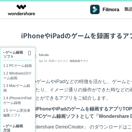
製
Filmora
製品
AIGCサービス
概要
ソリューシ
プラットフォーム
サポート
動画編集のコツ
Filmoraのユーザー層
A
iPhoneやiPadのゲームを録画するア
動画編集＆変換
作図＆製図
PDF ソリ
法人向け
Filmora AI
AIによる次世代編集
インフルエンサー
AI
Filmora
EdrawMax
PDFelemen
学生・教員向け
動画編集ソフトと方法
詳しく見る >>
デスクトップ
Filmora - Windows動画編集ソフト
• ゲーム録画
動画編集ソフト
ベクタードローソフト
Filmoraバージョン情報
クリ
fukuda
ソフト
A
代理店募集
Apr 10, 2026 • カテゴリ:
画面録画アプリ
UniConverter
EdrawMind
Filmora - Mac動画編集ソフト
最新の製品ニュースとアップデート情報
クリエ
ビジネス動画編集関連知識
NEW
SMB
1.1 PCゲーム録画
Veo
動画変換ソフト
マインドマップソフト
パートナープログ
1.2 Windows10ゲ
DVD Memory
ラム
ーム録画
AI
動画編集の高度スキル・テクニッ
iPhoneゲームやiPadなどの特徴を活かし、ゲーム
DVD作成ソフト
モバイル
Filmora - iOS動画編集アプリ
フリーランサー
1.3 Macゲーム録
Filmora操作ガイド
Fil
遭遇したり、イメージ通りの操作ができた時などの画面
画
DemoCreator
AI
Filmora - Android動画編集アプリ
画面録画ソフト
Filmoraのステップバイステップガイドを学ぶ
動画再生ソフトと方法
サポー
することができるアプリをご紹介します。
1.4 iPhoneやiPad
マーケター
ゲーム録画
Media.io
A
Filmora - iPad版
Part1. iPhoneやiPadのゲームを録画するアプリTOP
AI動画・画像・音楽ジェネレーター
1.5 ゲーム実況者
音声編集の基本知識
N
編集ソフト
Part2. PCゲーム録画ソフトとして「Wondershare 
クリエイター収益化
友達
SelfyzAI
プログラム
AI動画・画像編集アプリ
オンライン
Filmora - オンライン動画編集
• ゲーム録画
「Wondershare DemoCreator」 のダウンロード
動画編集アプリまとめ
招待し
方法