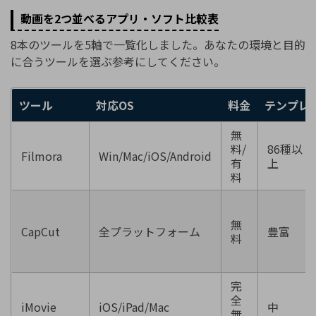
動画を2つ並べるアプリ・ソフト比較表
8本のツールを5軸で一覧化しました。あなたの環境と目的
に合うツールを選ぶ参考にしてください。
ツール
対応OS
料金
テンプレ
無
料/
86種以
Filmora
Win/Mac/iOS/Android
有
上
料
無
CapCut
全プラットフォーム
豊富
料
完
全
iMovie
iOS/iPad/Mac
中
無