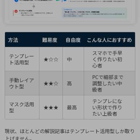
方法
難易度
自由度
こんな人におすすめ
スマホで手早
テンプレー
★☆☆
中
く作りたい初
ト活用型
心者
PCで細部まで
手動レイア
★★☆
高
調整したい中
ウト型
級者
テンプレにな
マスク活用
★★★
最高
い形状で作り
型
たい上級者
現状、ほとんどの解説記事はテンプレート活用型しか取り
上げません。