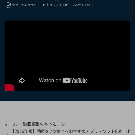
購入する
ログイン
安全・安心ダウンロード ｜ サブスク不要 ｜ マルウェアなし
カスタマーサポート
ブランド紹介
検索
ホーム
動画編集の基本とコツ
【2026年版】動画を2つ並べるおすすめアプリ・ソフト8選｜比