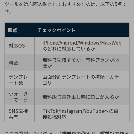
ツールを選ぶ際の軸としておすすめなのは、以下の5点で
す。
観点
チェックポイント
iPhone/Android/Windows/Mac/Web
対応OS
のどれに対応しているか
無料で完結するか、有料プランが必
料金
要か
テンプレ
画面分割テンプレートの種類・カテ
ート数
ゴリ
ウォータ
無料版で書き出し時にロゴが入るか
ーマーク
SNS直接
TikTok/Instagram/YouTubeへの直
共有
接投稿対応
ここで意識したいのが、「
横並び
で作るか、
縦並び
で作る