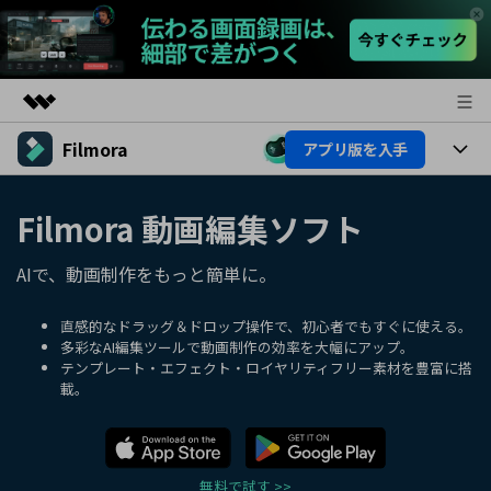
Filmora
アプリ版を入手
製品
AIGCサービス
製品
法人・教育・パートナー
Filmora 動画編集ソフト
ユーティリティ
概要
プラットフォーム
AI機能
企業情報
AIで、動画制作をもっと簡単に。
ソリューション
製品機能
AI機能
プラン＆価格
活用法
直感的なドラッグ＆ドロップ操作で、初心者でもすぐに使える。
多彩なAI編集ツールで動画制作の効率を大幅にアップ。
AIヒント
テンプレート・エフェクト・ロイヤリティフリー素材を豊富に搭
Filmoraのユーザー層
サポート
動画編集関連知識
載。
ビデオソリューション
動画編集のコツ
サポート
サポート
無料で試す >>