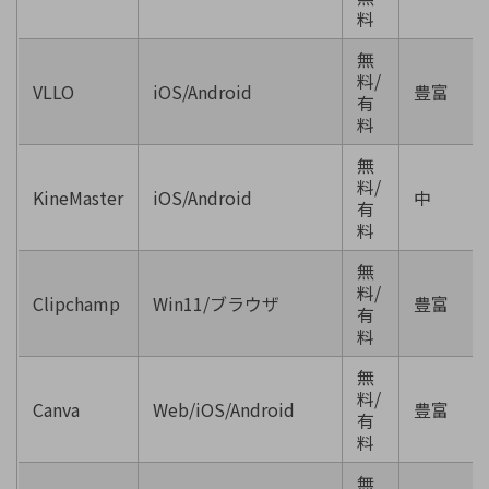
料
無
料/
VLLO
iOS/Android
豊富
有
料
無
料/
KineMaster
iOS/Android
中
有
料
無
料/
Clipchamp
Win11/ブラウザ
豊富
有
料
無
料/
Canva
Web/iOS/Android
豊富
有
料
無