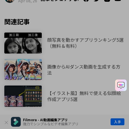
Apr 08, 26
関連記事
顔写真を動かすアプリランキング5選
（無料＆有料）
画像からAIダンス動画を生成する方
法
【イラスト風】無料で使える似顔絵
作成アプリ5選
Filmora - AI動画編集アプリ
入手
強力でシンプルなビデオ編集アプリ