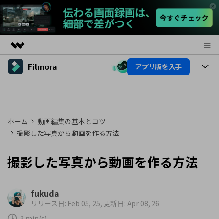
Filmora
アプリ版を入手
製品
AIGCサービス
製品
法人・教育・パートナー
ユーティリティ
概要
プラットフォーム
AI機能
企業情報
ホーム
動画編集の基本とコツ
ソリューション
製品機能
撮影した写真から動画を作る方法
AI機能
プラン＆価格
活用法
撮影した写真から動画を作る方法
AIヒント
Filmoraのユーザー層
サポート
動画編集関連知識
ビデオソリューション
動画編集のコツ
サポート
fukuda
リリース日: Feb 05, 25, 更新日: Apr 08, 26
サポート
3 min(s)