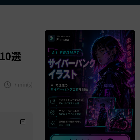
べての機能 >
10選
7 min(s)