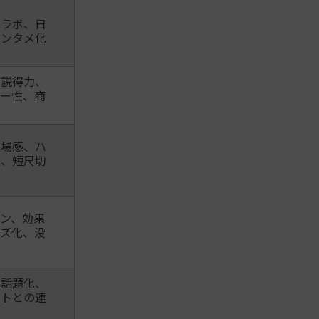
コラボ、日
エンタメ化
の説得力、
ー性、商
臨場感、ハ
化、短尺切
ン、効果
ズ化、没
、話題化、
ントとの連