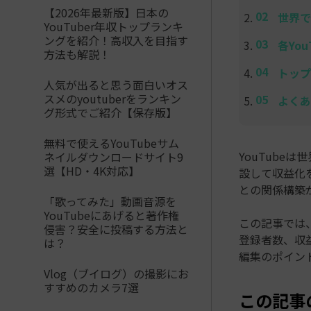
【2026年最新版】日本の
世界で
YouTuber年収トップランキ
ングを紹介！高収入を目指す
各Yo
方法も解説！
トップ
人気が出ると思う面白いオス
スメのyoutuberをランキン
よくあ
グ形式でご紹介【保存版】
無料で使えるYouTubeサム
YouTub
ネイルダウンロードサイト9
選【HD・4K対応】
設して収益化
との関係構築
「歌ってみた」動画音源を
YouTubeにあげると著作権
この記事では、
侵害？安全に投稿する方法と
登録者数、収益
は？
編集のポイント
Vlog（ブイログ）の撮影にお
すすめのカメラ7選
この記事