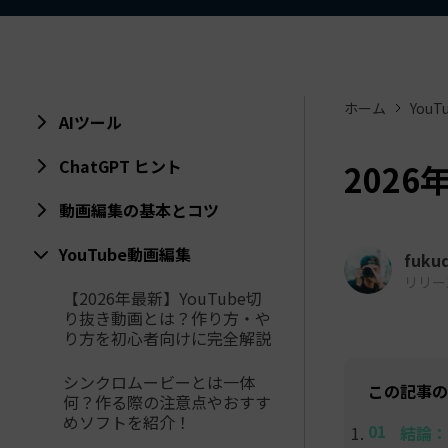
ToMoviee AI
オールインワンAI生成プラットフォーム
アセット
Creative Assets（クリエイティ
ホーム
You
AIツール
ChatGPT ヒント
2026
動画編集の基本とコツ
YouTube動画編集
fuku
リリース日
【2026年最新】YouTube切
り抜き動画とは？作り方・や
り方を初心者向けに完全解説
シンクロムービーとは一体
この記事の
何？作る際の注意点やおすす
めソフトを紹介！
結論：