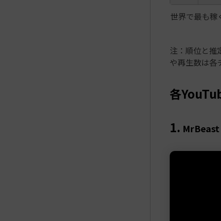
世界で最も稼ぐ
注：順位と推
や再生数は各
各YouT
1.
MrBea