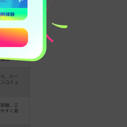
集
も伝わる構
、色使い、
開
しやすいテ
場面転
い演出
り、ミー
ァンコミュ
、実験、工
りやすく見