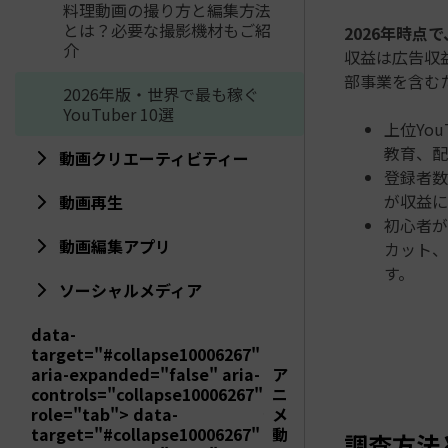
料理動画の撮り方と編集方法
とは？必要な撮影機材もご紹
2026年時点で
介
収益は広告収
部事業を含む
2026年版・世界で最も稼ぐ
YouTuber 10選
上位Yo
教育、配
動画クリエーティビティー
登録者数
が収益に
動画再生
初心者が
動画編集アプリ
カット、
す。
ソーシャルメディア
data-
target="#collapse10006267"
aria-expanded="false" aria-
ア
controls="collapse10006267"
ニ
role="tab"> data-
メ
target="#collapse10006267"
動
調査方法