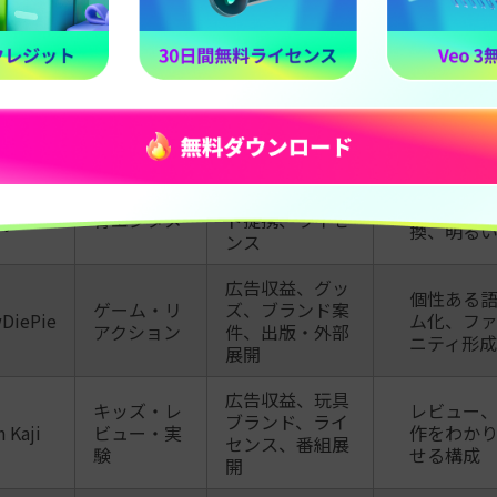
の速い編
ス、外部事業
広告収益、多言
子どもに
d and
キッズ・フ
語チャンネル、
成、音楽
i
ァミリー
玩具、ライセン
多言語展
ス
広告収益、多言
親子視聴
e
キッズ・教
語配信、ブラン
ーマ、短い
tya
育エンタメ
ド提携、ライセ
換、明る
ンス
広告収益、グッ
個性ある語
ゲーム・リ
ズ、ブランド案
DiePie
ム化、フ
アクション
件、出版・外部
ニティ形成
展開
広告収益、玩具
キッズ・レ
レビュー
ブランド、ライ
 Kaji
ビュー・実
作をわか
センス、番組展
験
せる構成
開