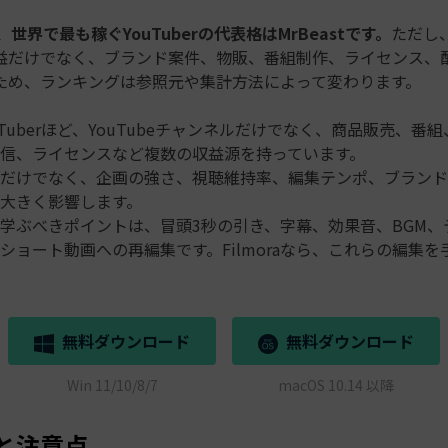
、世界で最も稼ぐYouTuberの代表格はMrBeastです。
ただし、
益だけでなく、ブランド案件、物販、番組制作、ライセンス、
ため、ランキングは参照元や集計方法によって変わります。
uTuberほど、YouTubeチャンネルだけでなく、商品販売、番
信、ライセンスなど複数の収益源を持っています。
だけでなく、企画の強さ、視聴維持率、編集テンポ、ブランド
大きく影響します。
学ぶべきポイントは、冒頭3秒の引き、字幕、効果音、BGM、
ショート動画への再編集です。Filmoraなら、これらの編集を
無料ダウンロード
無料ダウンロード
Win 11/10/8/7
macOS 10.14 以降
と注意点