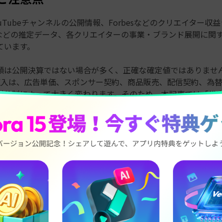
uTubeチャンネルの公開情報、Forbesなどのクリエイター収
Bladeなどの推定データ、各クリエイターの事業・ブランド展開に
ています。
額は公開決算ではない場合が多く、正確な確定値ではありませ
rの収入は、広告単価、スポンサー契約、商品販売、配信契約、為
営体制によって大きく変わります。そのため、本記事では「推
制作の特徴」を中心に比較します。
稼ぐYouTuberランキングTOP10
Tuber
主なジャンル
主な収益源
動画作りで参
広告収益、番
冒頭の強い
大型企画・
組、食品ブラン
east
大規模企
チャレンジ
ド、ライセン