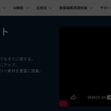
品
AI機能
活用法
動画編集関連知識
サポー
法人・教育・パートナー
企業情報
プラン＆価格
ョン
ユーテ
会社概要
フト
AI機能
ビデオソリューション
製品機能
カスタマーサポート
創業者メッセージ
ューション
PDF編集
作図＆製図
動画編集＆変換
データ
YouTube・SNS動画編集
動画
FAQs
オーディオ
そ
採用情報
I 画像から動画生成
YouTube収益化
AI 動画ノイズ除去
解説動画
C
nt
PDFelement
EdrawMind
Filmora
Recove
Veo 3.1
エイターハブ
PDF編集ソフト
データ復
NEW
お客様からよくあるご質問を掲載してお
お問い合わせ
EdrawMax
UniConverter
I テキストから動画生成
ります
エイターハブで無限の創造性を発揮しよう
YouTubeショート動画作成方法
画面録画
オートモンタージュ
スラ
PDFelement Cloud
Repairi
オープニング動画
スライドショー動画
AI 音声補正
電子署名とクラウドサービス
動画・写
eo 3.1
でもすぐに使える。
お問い合わせ
幅にアップ。
HiPDF
Dr.Fon
ク
ソーシャルメディア動画編集
キーフレーム
オーディオスペクトラム
結婚
I画像生成
テキスト読み上げ
PDF編集オンラインツール
スマート
lmora動作環境
リー素材を豊富に搭載。
プロモーションビデオ
無料でサポートチームにお問い合わせく
商品紹介動画
ださい
ートされている形式、デバイス、GPU の完全なリスト
Mobile
YouTube動画エディタで動画を編集する方法
サブシーケンス
オーディオ同期
動画
I 延長
AI ポートレート
NEW
NEW
スマホ間
すべてのソリューション 
バージョンダウン
FamiSa
AI オブジェクトリムーバー
AI自動文字起こし
Youtubeのオープニング動画を作る方法
平面トラッキング
無音検出
アニ
NEW
子供の安
紹介プログラム
Filmora の旧バージョンをご利用いただ
NEW
けます
して、ポイントを獲得しよう！
YouTube動画編集ソフトおすすめTOP10
マルチカメラ編集
ボイスチェンジャー
動画
NEW
NE
無料ダウンロード
法人向け