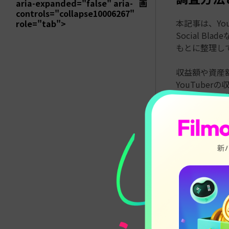
aria-expanded="false" aria-
画
controls="collapse10006267"
本記事は、Yo
role="tab">
Social 
もとに整理し
収益額や資産
YouTube
チャンネル運
デル」「動画
世界で最も
順位
You
1
MrB