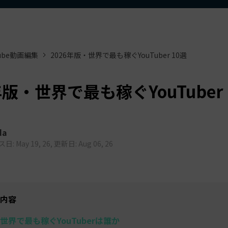
もっと見る >
ビジネス版
ブアセット）
もっと見る >
す
Wondershare製品一覧
無料ダウンロード
無料ダウンロード
Tube動画編集
2026年版・世界で最も稼ぐYouTuber 10選
無料ダウンロード
無料ダウンロード
年版・世界で最も稼ぐYouTuber 
da
: May 19, 26, 更新日: Aug 06, 26
内容
世界で最も稼ぐYouTuberは誰か