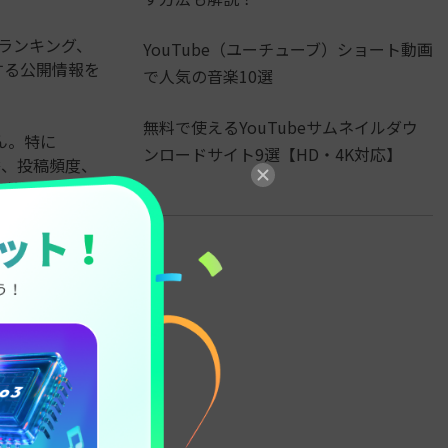
益ランキング、
YouTube（ユーチューブ）ショート動画
関する公開情報を
で人気の音楽10選
無料で使えるYouTubeサムネイルダウ
ん。特に
ンロードサイト9選【HD・4K対応】
替、投稿頻度、
定値」「収益モ
考にしたい点
フック、
画、テンポ