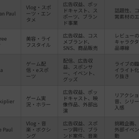
広告収益、ポッ
Vlog・スポ
ドキャスト、ス
話題性、
an Paul
ーツ・エン
ポーツ、ブラン
常素材の
タメ
ド事業
広告収益、コス
レビュー
ree
美容・ライ
メブランド、
キャラクタ
r
フスタイル
SNS、商品販売
品導線
配信、広告収
ゲーム配
ライブの
益、スポンサ
ja
信・eスポ
イライト
ー、イベント、
ーツ
り抜き
グッズ
広告収益、ポッ
リアクショ
ゲーム実
ドキャスト、映
iplier
音、シリー
況・ホラー
像作品、外部出
入感
演
Vlog・音
広告収益、スポ
挑戦企画
e Paul
楽・ボクシ
ーツ興行、ブラ
外部イベ
ング
ンド案件、音楽
動