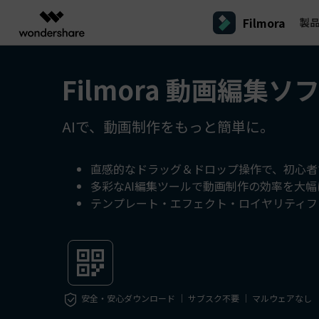
Filmora
製
製品
AIGCサービス
概要
ソリューシ
Filmora 動画編集ソ
プラットフォーム
サポート
動画編集のコツ
Filmoraのユーザー層
動画編集＆変換
作図＆製図
PDF ソリ
法人向け
Filmora AI
動画編集ソフトと方法
インフルエンサー
A
Filmora
EdrawMax
PDFeleme
学生・教員向け
AIで、動画制作をもっと簡単に。
AIによる次世代編集
デスクトップ
Filmora - Windows動画編集ソフト
Filmoraバージョン情報
クリ
動画編集ソフト
ベクタードローソフト
詳しく見る >>
代理店募集
A
最新の製品ニュースとアップデート情報
ビジネス動画編集関連知識
クリ
UniConverter
EdrawMind
NEW
Filmora - Mac動画編集ソフト
SMB
動画変換ソフト
マインドマップソフト
V
直感的なドラッグ＆ドロップ操作で、初心者
パートナープログ
多彩なAI編集ツールで動画制作の効率を大
DVD Memory
ラム
動画編集の高度スキル・テクニッ
A
DVD作成ソフト
Filmora操作ガイド
Fi
モバイル
テンプレート・エフェクト・ロイヤリティフ
フリーランサー
Filmora - iOS動画編集アプリ
DemoCreator
Filmoraのステップバイステップガイドを学ぶ
サポ
動画再生ソフトと方法
A
Filmora - Android動画編集アプリ
画面録画ソフト
マーケター
Media.io
Filmora - iPad版
音声編集の基本知識
AI動画・画像・音楽ジェネレーター
クリエイター収益化
友達
プログラム
SelfyzAI
招待
安全・安心ダウンロード ｜ サブスク不要 ｜ マルウェアなし
AI動画・画像編集アプリ
動画編集アプリまとめ
創造力を収益に変えましょう！
オンライン
Filmora - オンライン動画編集