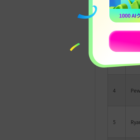
Vla
2
Nik
Lik
3
Nas
4
Pew
5
Ryan