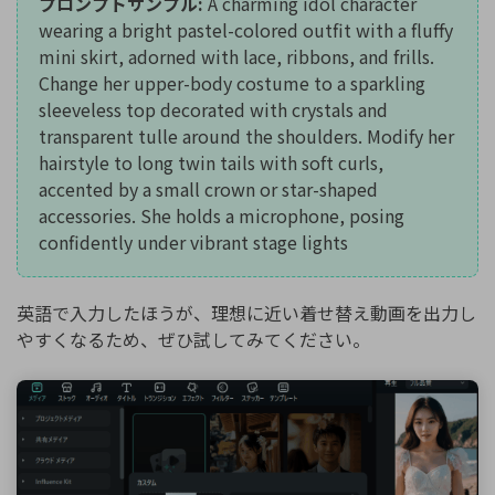
プロンプトサンプル:
A charming idol character
wearing a bright pastel-colored outfit with a fluffy
mini skirt, adorned with lace, ribbons, and frills.
Change her upper-body costume to a sparkling
sleeveless top decorated with crystals and
transparent tulle around the shoulders. Modify her
hairstyle to long twin tails with soft curls,
accented by a small crown or star-shaped
accessories. She holds a microphone, posing
confidently under vibrant stage lights
英語で入力したほうが、理想に近い着せ替え動画を出力し
やすくなるため、ぜひ試してみてください。