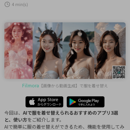
購入する
ログイン
4 min(s)
カスタマーサポート
ブランド紹介
検索
Filmora
【画像から動画生成】で服を着せ替え
今回は、
AIで服を着せ替えられるおすすめのアプリ3選
と、使い方
をご紹介します。
AIで簡単に服の着せ替えができるため、機能を使用してみ