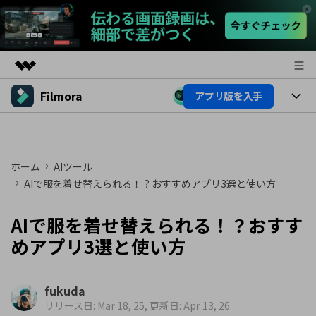
Filmora
アプリ版を入手
製品
AIGCサービス
製品
法人・教育・パートナー
ユーティリティ
概要
プラットフォーム
ホーム
AIツール
AI機能
企業情報
ソリューション
AIで服を着せ替えられる！？おすすめアプリ3選と使い方
製品機能
AI機能
プラン＆価格
活用法
AIで服を着せ替えられる！？おすす
AIヒント
Filmoraのユーザー層
サポート
めアプリ3選と使い方
動画編集関連知識
ビデオソリューション
動画編集のコツ
サポート
fukuda
リリース日: Mar 18, 25, 更新日: Apr 13, 26
サポート