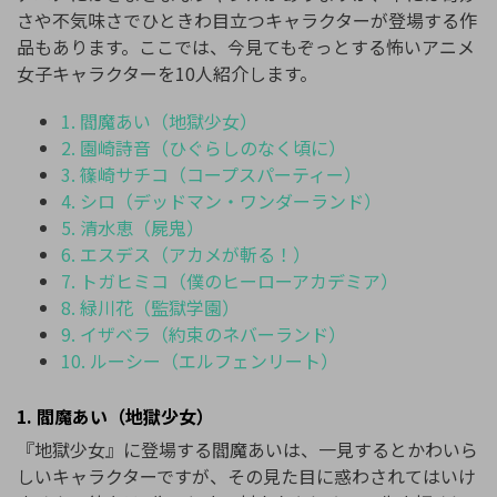
さや不気味さでひときわ目立つキャラクターが登場する作
品もあります。ここでは、今見てもぞっとする怖いアニメ
女子キャラクターを10人紹介します。
1. 閻魔あい（地獄少女）
2. 園崎詩音（ひぐらしのなく頃に）
3. 篠崎サチコ（コープスパーティー）
4. シロ（デッドマン・ワンダーランド）
5. 清水恵（屍鬼）
6. エスデス（アカメが斬る！）
7. トガヒミコ（僕のヒーローアカデミア）
8. 緑川花（監獄学園）
9. イザベラ（約束のネバーランド）
10. ルーシー（エルフェンリート）
1. 閻魔あい（地獄少女）
『地獄少女』に登場する閻魔あいは、一見するとかわいら
しいキャラクターですが、その見た目に惑わされてはいけ