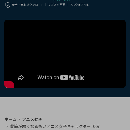
購入する
ログイン
安全・安心ダウンロード ｜ サブスク不要 ｜ マルウェアなし
カスタマーサポート
ブランド紹介
検索
ホーム
アニメ動画
背筋が寒くなる怖いアニメ女子キャラクター10選