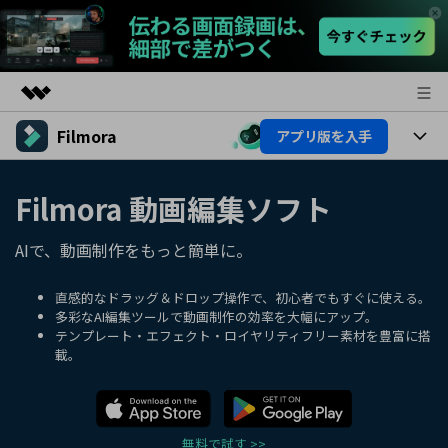
Filmora
アプリ版を入手
製品
AIGCサービス
製品
法人・教育・パートナー
Filmora 動画編集ソフト
ユーティリティ
概要
プラットフォーム
AI機能
企業情報
AIで、動画制作をもっと簡単に。
ソリューション
製品機能
AI機能
プラン＆価格
活用法
直感的なドラッグ＆ドロップ操作で、初心者でもすぐに使える。
多彩なAI編集ツールで動画制作の効率を大幅にアップ。
AIヒント
テンプレート・エフェクト・ロイヤリティフリー素材を豊富に搭
Filmoraのユーザー層
サポート
動画編集関連知識
載。
ビデオソリューション
動画編集のコツ
サポート
サポート
無料で試す >>