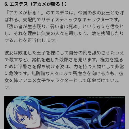
6. エスデス（アカメが斬る！）
『アカメが斬る！』のエスデスは、帝国の氷の女王とも呼
ばれる、支配的でサディスティックなキャラクターです。
「強い者が生き残り、弱い者は死ぬ」という考えを信条と
し、それを理由に無実の人々を殺したり、敵を拷問したり
することを正当化します。
彼女は敗北した王子を裸にして自分の靴を舐めさせたうえ
で殺すなど、常軌を逸した残酷さを見せます。権力を握る
ために冷酷さを保ち続ける姿は、力を持つ人物として非常
に危険です。無防備な人々にまで残虐さを向ける点も、彼
女を怖いアニメ女子キャラクターとして印象づけていま
す。