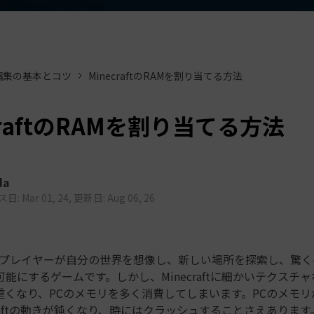
もっと見る >
ビジネス版
ブアセット）
もっと見る >
す
Wondershare製品一覧
無料ダウンロード
無料ダウンロード
編集の基本とコツ
MinecraftのRAMを割り当てる方法
無料ダウンロード
無料ダウンロード
craftのRAMを割り当てる方法
da
: Mar 01, 24, 更新日: Aug 06, 26
ftは、プレイヤーが自分の世界を想像し、新しい場所を探索し、驚
能にするゲームです。しかし、Minecraftに細かいテクスチ
重くなり、PCのメモリを多く消費してしまいます。PCのメモリ
craftの動きが鈍くなり、時にはクラッシュすることさえありま