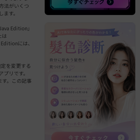
る方法がいくつ
介します。
a Edition」
たは
 Editionには、
の設定を変更する
るアプリです。
ます。この記事
）