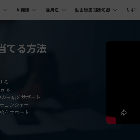
品
AI機能
活用法
動画編集関連知識
サポー
法人・教育・パートナー
企業情報
プラン＆価格
ョン
ユーテ
会社概要
AI機能
ビデオソリューション
製品機能
カスタマーサポート
創業者メッセージ
ューション
PDF編集
作図＆製図
動画編集＆変換
データ
割り当てる方法
YouTube・SNS動画編集
動画
FAQs
オーディオ
そ
採用情報
I 画像から動画生成
YouTube収益化
AI 動画ノイズ除去
解説動画
C
nt
PDFelement
EdrawMind
Filmora
Recove
Veo 3.1
エイターハブ
PDF編集ソフト
データ復
NEW
お客様からよくあるご質問を掲載してお
お問い合わせ
EdrawMax
UniConverter
I テキストから動画生成
ります
エイターハブで無限の創造性を発揮しよう
YouTubeショート動画作成方法
画面録画
オートモンタージュ
スラ
PDFelement Cloud
Repairi
オープニング動画
スライドショー動画
AI 音声補正
電子署名とクラウドサービス
動画・写
eo 3.1
お問い合わせ
する
HiPDF
Dr.Fon
ク
ソーシャルメディア動画編集
キーフレーム
オーディオスペクトラム
結婚
I画像生成
テキスト読み上げ
PDF編集オンラインツール
スマート
lmora動作環境
できる
プロモーションビデオ
無料でサポートチームにお問い合わせく
商品紹介動画
ださい
類の言語をサポート
ートされている形式、デバイス、GPU の完全なリスト
Mobile
YouTube動画エディタで動画を編集する方法
サブシーケンス
オーディオ同期
動画
I 延長
AI ポートレート
NEW
NEW
スマホ間
チェンジャー
すべてのソリューション 
バージョンダウン
言語をサポート
FamiSa
AI オブジェクトリムーバー
AI自動文字起こし
Youtubeのオープニング動画を作る方法
平面トラッキング
無音検出
アニ
NEW
子供の安
紹介プログラム
Filmora の旧バージョンをご利用いただ
NEW
けます
して、ポイントを獲得しよう！
YouTube動画編集ソフトおすすめTOP10
マルチカメラ編集
ボイスチェンジャー
動画
NEW
NE
無料ダウンロード
法人向け