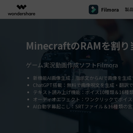
Filmora
製
製品
AIGCサービス
概要
ソリューシ
プラットフォーム
サポート
動画編集のコツ
Filmoraのユーザー層
動画編集＆変換
作図＆製図
PDF ソリ
法人向け
MinecraftのRAMを
Filmora AI
動画編集ソフトと方法
インフルエンサー
A
Filmora
EdrawMax
PDFeleme
学生・教員向け
AIによる次世代編集
デスクトップ
Filmora - Windows動画編集ソフト
Filmoraバージョン情報
クリ
動画編集ソフト
ベクタードローソフト
詳しく見る >>
代理店募集
A
最新の製品ニュースとアップデート情報
ビジネス動画編集関連知識
クリ
UniConverter
EdrawMind
ゲーム実況動画作成ソフトFilmora
NEW
Filmora - Mac動画編集ソフト
SMB
動画変換ソフト
マインドマップソフト
V
パートナープログ
新機能AI画像生成：指示文からAIで画像を生成
DVD Memory
ラム
動画編集の高度スキル・テクニッ
A
DVD作成ソフト
Filmora操作ガイド
Fi
モバイル
ChatGPT搭載：無料で画像呪文を生成・翻訳
フリーランサー
Filmora - iOS動画編集アプリ
テキスト読み上げ機能：ボイス10種類＆16種
DemoCreator
Filmoraのステップバイステップガイドを学ぶ
サポ
動画再生ソフトと方法
A
Filmora - Android動画編集アプリ
画面録画ソフト
オーディオエフェクト：ワンクリックでボイス
マーケター
AI自動字幕起こし：SRTファイル＆16種類の
Media.io
Filmora - iPad版
音声編集の基本知識
AI動画・画像・音楽ジェネレーター
クリエイター収益化
友達
プログラム
SelfyzAI
招待
AI動画・画像編集アプリ
動画編集アプリまとめ
創造力を収益に変えましょう！
オンライン
Filmora - オンライン動画編集