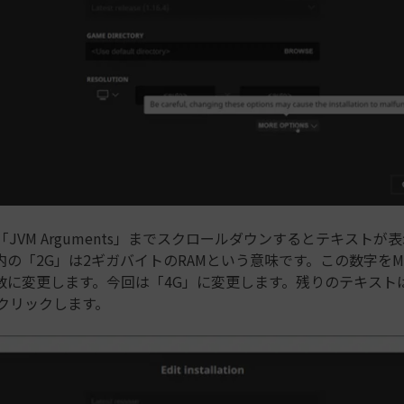
「JVM Arguments」までスクロールダウンするとテキストが
の「2G」は2ギガバイトのRAMという意味です。この数字をMine
数に変更します。今回は「4G」に変更します。残りのテキスト
をクリックします。