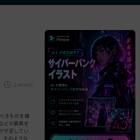
べての機能 >
2 min(s)
くべきものを構
ャなどの要素を
が不足してい
す。そのような