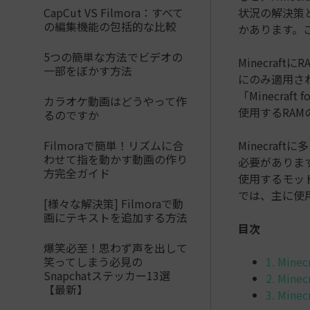
CapCut VS Filmora：すべて
状況の解決策と
の編集機能の包括的な比較
かあります。こ
5つの簡単な方法でビデオの
Minecraft
一部をぼかす方法
にのみ適用され
「Minecraft
カラオケ動画はどうやって作
使用するRA
るのですか
Filmoraで簡単！リズムに合
Minecraf
わせて指を動かす動画の作り
必要があります
方完全ガイド
使用するモッ
では、主に使
[様々な解決策] Filmoraで動
画にテキストを追加する方法
目次
爆笑必至！思わず声を出して
笑ってしまう必見の
1. M
Snapchatステッカー13選
2. Min
【最新】
3. Mi