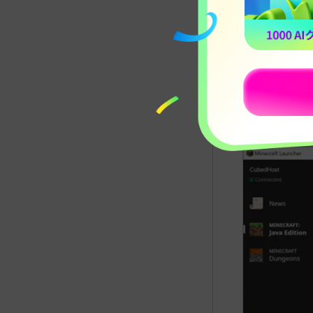
ステップ02：
て「Edit」