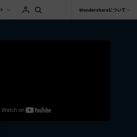
ト
サポート
Wondershareについて
ィリティ
会社情報
AIヒント
ブランド紹介
復元・バックアップ
データ復元・転送
法人様向けお問い合わせ窓口
の他のコツ
テキスト
レビュー
アセット
Filmora動画講座
hatGPT & AI機能
動画マーケティング
AIイラストや画像生成サイト
rit
Dr.Fone
Wondershareについて
元ソフト
Filmoraのニュースとレビューについて詳し
Recoverit
AI動画編集
く見る
AI絵自動生成ツール
サポートセンター
イドショー作成関連知識
テキスト挿入
動画エフェクト
Filmora 101ガイド
t
NEW
プレゼンテーション動画
真・ファイル修復ソフト
AIマーケティング
AI画像生成ツール
協業実績
e
式ムービー作成テクニック
テキスト読み上げ(TTS)
テンプレートプリセット
Filmoraラーニング・セ
フォン管理ソフト
TikTok広告動画
Filmora製品や、公式キャラクターとのコラ
AI音声生成ツール
AIアップスケーリングビデオ
ボ実績
Trans
に使えるエフェクト素材おすすめ
自動字幕起こし(STT)
AIポートレート
Filmora基本動画チュー
のデータ転送ソフト
>
fe
メ動画の関連知識
テキストアニメーション
Boris FX
Filmoraの使い方とコツ
全を守るアプリ
もっと見る >
クリエーティビティーに関する記事
オートキャプション
NewBlue FX
YouTube公式チャンネル
W
NEW