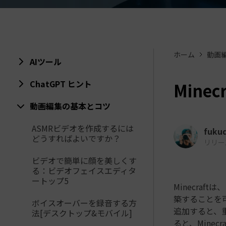
ToMoviee AI
オールインワンAI生成プラットフォーム
アセット
Creative Assets（クリエイティ
ホーム
動画
AIツール
ChatGPT ヒント
Mine
動画編集の基本とコツ
ASMRビデオを作成するには
fuku
どうすればよいですか？
リリース日
ビデオで簡単に顔を美しくす
る：ビデオフェイスエディタ
ートップ5
Minecra
築することを可
ボイスオーバーを録音する方
追加すると、
法[デスクトップ&モバイル]
ると、Mine