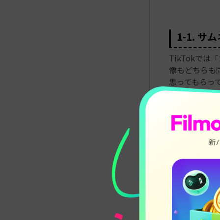
1-1. 
TikTok
像もどちらも
思ってもらっ
ください。
1-2. 
TikTok
する機会はそ
のSNSなど
一言で表して
ん。サムネイ