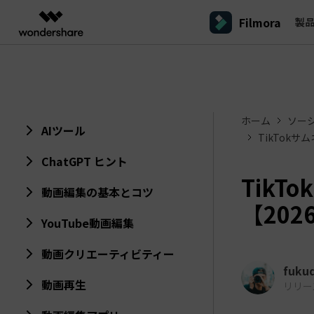
Filmora
製
製品
AIGCサービス
概要
ソリューシ
プラットフォーム
サポート
動画編集のコツ
Filmoraのユーザー層
動画編集＆変換
作図＆製図
PDF ソリ
法人向け
Filmora AI
動画編集ソフトと方法
インフルエンサー
A
Filmora
EdrawMax
PDFeleme
学生・教員向け
ホーム
ソー
AIによる次世代編集
デスクトップ
Filmora - Windows動画編集ソフト
Filmoraバージョン情報
クリ
動画編集ソフト
ベクタードローソフト
AIツール
TikTok
詳しく見る >>
代理店募集
A
最新の製品ニュースとアップデート情報
ビジネス動画編集関連知識
クリ
UniConverter
EdrawMind
NEW
Filmora - Mac動画編集ソフト
SMB
ChatGPT ヒント
動画変換ソフト
マインドマップソフト
V
パートナープログ
Tik
DVD Memory
ラム
動画編集の高度スキル・テクニッ
動画編集の基本とコツ
A
DVD作成ソフト
Filmora操作ガイド
Fi
モバイル
フリーランサー
Filmora - iOS動画編集アプリ
【20
DemoCreator
Filmoraのステップバイステップガイドを学ぶ
サポ
YouTube動画編集
動画再生ソフトと方法
A
Filmora - Android動画編集アプリ
画面録画ソフト
マーケター
Media.io
動画クリエーティビティー
Filmora - iPad版
音声編集の基本知識
AI動画・画像・音楽ジェネレーター
クリエイター収益化
友達
fuku
プログラム
動画再生
SelfyzAI
リリース日
招待
AI動画・画像編集アプリ
動画編集アプリまとめ
創造力を収益に変えましょう！
オンライン
Filmora - オンライン動画編集