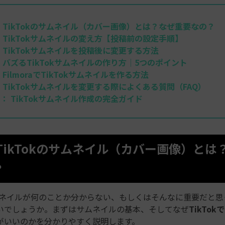
:
TikTokのサムネイル（カバー画像）とは？なぜ重要なの？
:
TikTokサムネイルの変え方【投稿前の設定手順】
:
TikTokサムネイルを投稿後に変更する方法
:
バズるTikTokサムネイルの作り方｜5つのポイント
:
FilmoraでTikTokサムネイルを作る方法
:
TikTokサムネイルを変更する際によくある質問（FAQ）
め：
TikTokサムネイル作成の完全ガイド
1. TikTokのサムネイル（カバー画像）と
？
のサムネイルが何のことか分からない、もしくはそんなに重要だと
いでしょうか。まずはサムネイルの基本、そしてなぜ
TikTo
がいいのかを分かりやすく説明します。