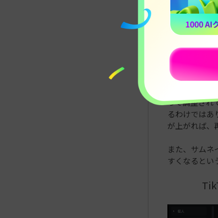
を中途半端に
うこともあり
する重要な要
1-3. 
TikTok
って調整され
るわけではあ
が上がれば、
また、サムネ
すくなるとい
Ti