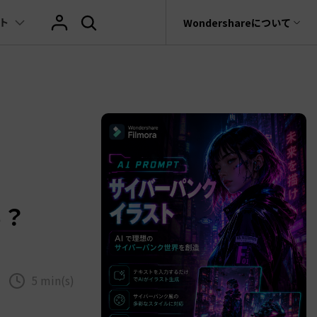
ト
サポート
Wondershareについて
ィリティ
会社情報
AIヒント
ブランド紹介
復元・バックアップ
データ復元・転送
法人様向けお問い合わせ窓口
の他のコツ
テキスト
レビュー
アセット
Filmora動画講座
hatGPT & AI機能
動画マーケティング
AIイラストや画像生成サイト
rit
Dr.Fone
Wondershareについて
元ソフト
Filmoraのニュースとレビューについて詳し
Recoverit
AI動画編集
く見る
AI絵自動生成ツール
サポートセンター
イドショー作成関連知識
テキスト挿入
動画エフェクト
Filmora 101ガイド
t
NEW
プレゼンテーション動画
真・ファイル修復ソフト
AIマーケティング
AI画像生成ツール
協業実績
e
式ムービー作成テクニック
テキスト読み上げ(TTS)
テンプレートプリセット
Filmoraラーニング・セ
フォン管理ソフト
TikTok広告動画
Filmora製品や、公式キャラクターとのコラ
る？
AI音声生成ツール
AIアップスケーリングビデオ
ボ実績
Trans
に使えるエフェクト素材おすすめ
自動字幕起こし(STT)
AIポートレート
Filmora基本動画チュー
のデータ転送ソフト
>
fe
メ動画の関連知識
テキストアニメーション
Boris FX
Filmoraの使い方とコツ
全を守るアプリ
5 min(s)
もっと見る >
クリエーティビティーに関する記事
オートキャプション
NewBlue FX
YouTube公式チャンネル
W
NEW