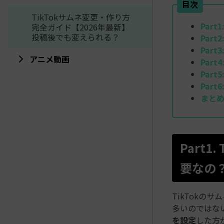
目次
TikTokサムネ変更・作り方
Part1
完全ガイド【2026年最新】
投稿後でも変えられる？
Part2
Part3
アニメ動画
Part4
Part5
Part6
まと
Part
要なの
TikTok
多いのではな
を設定
した方