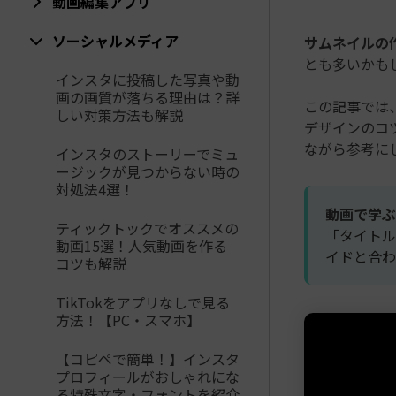
動画編集アプリ
ToMoviee AI
オールインワンAI生成プラットフォーム
アセット
ソーシャルメディア
Creative Assets（クリエイティ
サムネイルの
とも多いかも
インスタに投稿した写真や動
画の画質が落ちる理由は？詳
この記事では
しい対策方法も解説
デザインのコ
ながら参考に
インスタのストーリーでミュ
ージックが見つからない時の
対処法4選！
動画で学ぶ
ティックトックでオススメの
「タイトル
動画15選！人気動画を作る
イドと合わ
コツも解説
TikTokをアプリなしで見る
方法！【PC・スマホ】
【コピペで簡単！】インスタ
プロフィールがおしゃれにな
る特殊文字・フォントを紹介