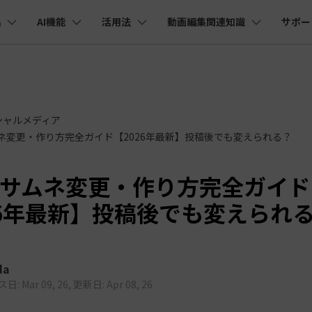
品
AI機能
活用法
動画編集関連知識
サポー
法人・教育・パートナー
企業情報
プラン＆価格
ョン
ユーテ
会社概要
AI機能
ビデオソリューション
製品機能
カスタマーサポート
創業者メッセージ
ューション
PDF編集
作図＆製図
動画編集＆変換
データ
YouTube・SNS動画編集
動画
FAQs
オーディオ
そ
採用情報
I 画像から動画生成
YouTube収益化
AI 動画ノイズ除去
解説動画
C
nt
PDFelement
EdrawMind
Filmora
Recove
Veo 3.1
シャルメディア
エイターハブ
PDF編集ソフト
データ復
NEW
お客様からよくあるご質問を掲載してお
サムネ変更・作り方完全ガイド【2026年最新】投稿後でも変えられる？
お問い合わせ
EdrawMax
UniConverter
I テキストから動画生成
ります
エイターハブで無限の創造性を発揮しよう
YouTubeショート動画作成方法
画面録画
オートモンタージュ
スラ
PDFelement Cloud
Repairi
オープニング動画
スライドショー動画
AI 音声補正
電子署名とクラウドサービス
動画・写
eo 3.1
Tokサムネ変更・作り方完全ガイド
お問い合わせ
HiPDF
Dr.Fon
ク
ソーシャルメディア動画編集
キーフレーム
オーディオスペクトラム
結婚
I画像生成
テキスト読み上げ
PDF編集オンラインツール
スマート
lmora動作環境
プロモーションビデオ
無料でサポートチームにお問い合わせく
商品紹介動画
26年最新】投稿後でも変えられ
ださい
ートされている形式、デバイス、GPU の完全なリスト
Mobile
YouTube動画エディタで動画を編集する方法
サブシーケンス
オーディオ同期
動画
I 延長
AI ポートレート
NEW
NEW
スマホ間
すべてのソリューション 
バージョンダウン
FamiSa
AI オブジェクトリムーバー
AI自動文字起こし
Youtubeのオープニング動画を作る方法
平面トラッキング
無音検出
アニ
NEW
子供の安
紹介プログラム
Filmora の旧バージョンをご利用いただ
da
NEW
けます
: Mar 09, 26, 更新日: Apr 08, 26
して、ポイントを獲得しよう！
YouTube動画編集ソフトおすすめTOP10
マルチカメラ編集
ボイスチェンジャー
動画
NEW
NE
無料ダウンロード
法人向け