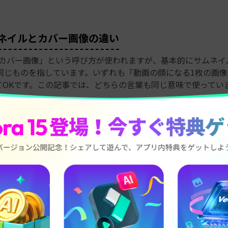
サムネイルとカバー画像の違い
では「カバー画像」という呼び方が使われますが、基本的にサムネ
同じものを指しています。いずれも「動画の顔になる1枚の画像
てOKです。この記事では、どちらの言葉も同じ意味で使ってい
クリック率・再生数に直結する理由
の場合、おすすめ画面では動画が自動で流れているので、サムネイ
こまで多くないでしょう。しかし、自分のプロフィールページ
で動画をシェアしたときには、サムネイルが最初に目に入る情報
しまえば、サムネイルは「動画の第一印象」といっても大げさ
ルをパッと見て「気になる！」と思ってもらえれば再生されま