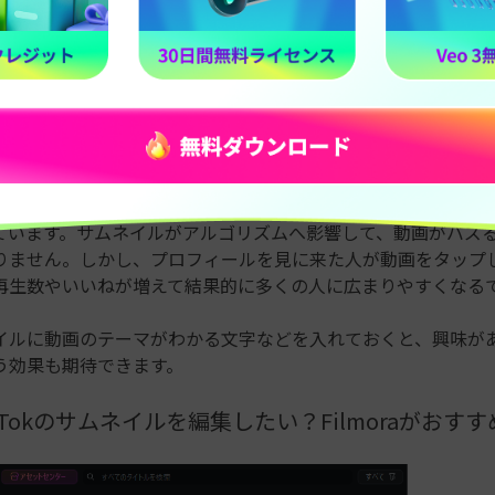
切り取っただけのサムネだと、クオリティが低いと思われてス
ます。TikTokにおけるサムネイルとは、それほどクリック率
素だといえるでしょう。
TikTokアルゴリズムとサムネの関係
が「この動画を誰に見せるか」と決めているのは、アルゴリズムと
ています。サムネイルがアルゴリズムへ影響して、動画がバズ
りません。しかし、プロフィールを見に来た人が動画をタップ
再生数やいいねが増えて結果的に多くの人に広まりやすくなる
イルに動画のテーマがわかる文字などを入れておくと、興味が
う効果も期待できます。
kTokのサムネイルを編集したい？Filmoraがおす