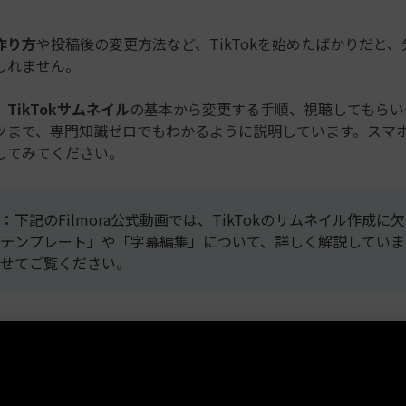
もっと見る >
ビジネス版
ブアセット）
作り方
や投稿後の変更方法など、TikTokを始めたばかりだと
もっと見る >
す
しれません。
Wondershare製品一覧
無料ダウンロード
無料ダウンロード
、
TikTokサムネイル
の基本から変更する手順、視聴してもらい
無料ダウンロード
無料ダウンロード
ツまで、専門知識ゼロでもわかるように説明しています。スマ
してみてください。
：
下記のFilmora公式動画では、TikTokのサムネイル作成に
テンプレート」や「字幕編集」について、詳しく解説していま
せてご覧ください。