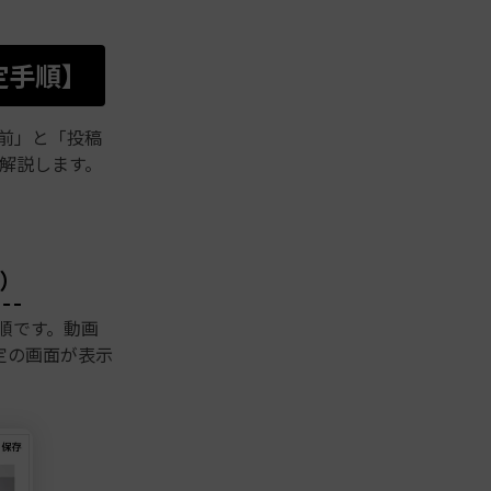
設定手順】
稿前」と「投稿
解説します。
時）
手順です。動画
定の画面が表示