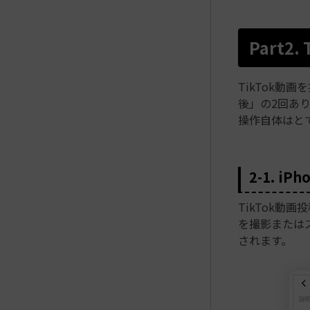
Part
TikTok
後」の2回あ
操作自体はと
2-1. 
TikTok動
を撮影または
されます。